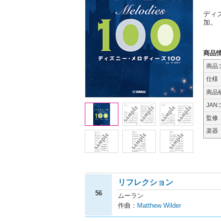
ディ
加。
商品
商品
仕様
商品
JAN
監修
楽器
リフレクション
56
ムーラン
作曲：
Matthew Wilder