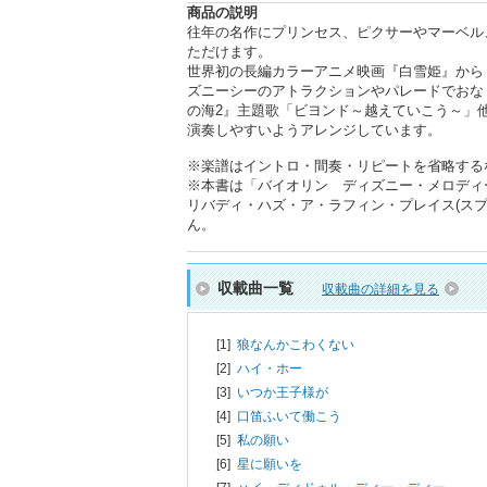
商品の説明
往年の名作にプリンセス、ピクサーやマーベル
ただけます。
世界初の長編カラーアニメ映画『白雪姫』から
ズニーシーのアトラクションやパレードでおな
の海2』主題歌「ビヨンド～越えていこう～」
演奏しやすいようアレンジしています。
※楽譜はイントロ・間奏・リピートを省略する
※本書は「バイオリン ディズニー・メロディーズ
リバディ・ハズ・ア・ラフィン・プレイス(ス
ん。
収載曲一覧
収載曲の詳細を見る
[1]
狼なんかこわくない
[2]
ハイ・ホー
[3]
いつか王子様が
[4]
口笛ふいて働こう
[5]
私の願い
[6]
星に願いを