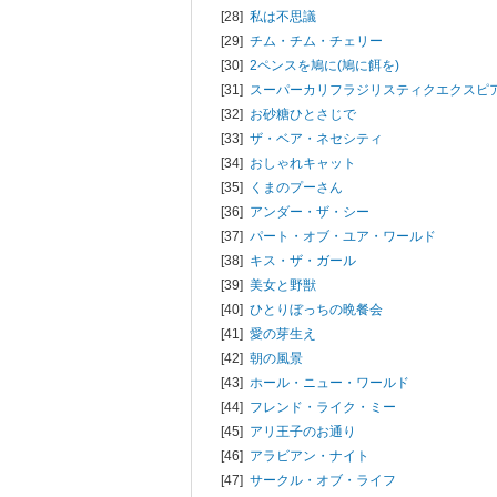
[28]
私は不思議
[29]
チム・チム・チェリー
[30]
2ペンスを鳩に(鳩に餌を)
[31]
スーパーカリフラジリスティクエクスピ
[32]
お砂糖ひとさじで
[33]
ザ・ベア・ネセシティ
[34]
おしゃれキャット
[35]
くまのプーさん
[36]
アンダー・ザ・シー
[37]
パート・オブ・ユア・ワールド
[38]
キス・ザ・ガール
[39]
美女と野獣
[40]
ひとりぼっちの晩餐会
[41]
愛の芽生え
[42]
朝の風景
[43]
ホール・ニュー・ワールド
[44]
フレンド・ライク・ミー
[45]
アリ王子のお通り
[46]
アラビアン・ナイト
[47]
サークル・オブ・ライフ