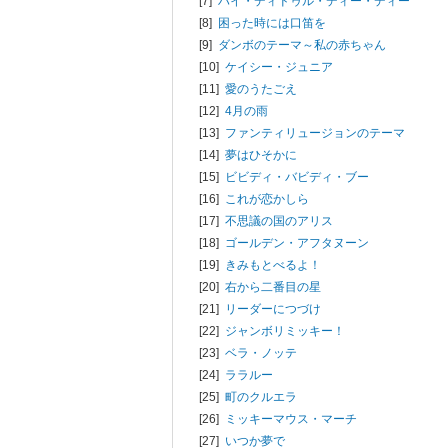
[7]
ハイ・ディドゥル・ディー・ディー
[8]
困った時には口笛を
[9]
ダンボのテーマ～私の赤ちゃん
[10]
ケイシー・ジュニア
[11]
愛のうたごえ
[12]
4月の雨
[13]
ファンティリュージョンのテーマ
[14]
夢はひそかに
[15]
ビビディ・バビディ・ブー
[16]
これが恋かしら
[17]
不思議の国のアリス
[18]
ゴールデン・アフタヌーン
[19]
きみもとべるよ！
[20]
右から二番目の星
[21]
リーダーにつづけ
[22]
ジャンボリミッキー！
[23]
ベラ・ノッテ
[24]
ララルー
[25]
町のクルエラ
[26]
ミッキーマウス・マーチ
[27]
いつか夢で