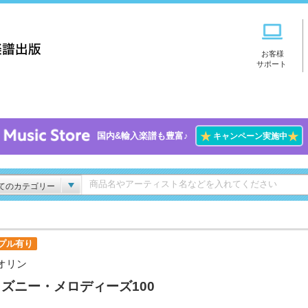
お客様
サポート
★
★
国内&輸入楽譜も豊富♪
キャンペーン実施中
てのカテゴリー
プル有り
オリン
ズニー・メロディーズ100