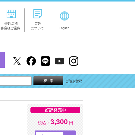
特約店様
広告
書店様ご案内
について
English
詳細検索
好評発売中
3,300
税込：
円