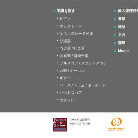
楽譜を探す
輸入楽譜特
ピアノ
書籍
エレクトーン
雑誌
ヤマハグレード関連
文具
弦楽器
講座
管楽器 / 打楽器
Muma
吹奏楽 / 器楽合奏
フルスコア / スタディスコア
合唱 / ボーカル
ギター
ベース / ドラム / キーボード
バンドスコア
ウクレレ
JASRAC許諾番号：
6523417007Y31018