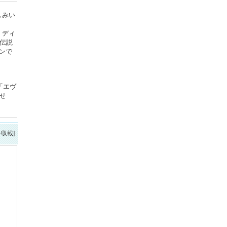
しみい
、ディ
伝説
ンで
「エヴ
せ
を収載]