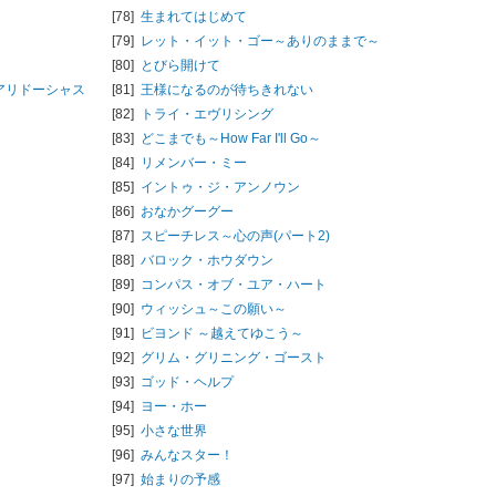
[78]
生まれてはじめて
[79]
レット・イット・ゴー～ありのままで～
[80]
とびら開けて
アリドーシャス
[81]
王様になるのが待ちきれない
[82]
トライ・エヴリシング
[83]
どこまでも～How Far I'll Go～
[84]
リメンバー・ミー
[85]
イントゥ・ジ・アンノウン
[86]
おなかグーグー
[87]
スピーチレス～心の声(パート2)
[88]
バロック・ホウダウン
[89]
コンパス・オブ・ユア・ハート
[90]
ウィッシュ～この願い～
[91]
ビヨンド ～越えてゆこう～
[92]
グリム・グリニング・ゴースト
[93]
ゴッド・ヘルプ
[94]
ヨー・ホー
[95]
小さな世界
[96]
みんなスター！
[97]
始まりの予感