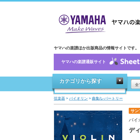
ヤマハの楽譜ほか出版商品の情報サイトです。
ヤマハの楽譜通販サイト
カテゴリから探す
全
弦楽器
>
バイオリン
>
曲集/レパートリー
サン
バイ
ディ