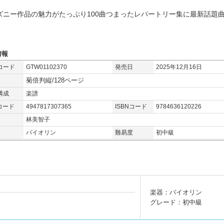
ズニー作品の魅力がたっぷり100曲つまったレパートリー集に最新話題
情報
コード
GTW01102370
発売日
2025年12月16日
菊倍判縦/128ページ
構成
楽譜
コード
4947817307365
ISBNコード
9784636120226
林美智子
バイオリン
難易度
初中級
楽器：バイオリン
グレード：初中級