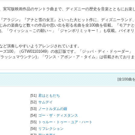
、実写版映画作品のサントラ曲まで、ディズニーの歴史を音楽とともにお楽
『アラジン』『アナと雪の女王』といった大ヒット作に、ディズニーランド
じみの楽曲など数々の作品や思い出を彩る名曲を全100曲を収載。『モアナと
他、「ウィッシュ～この願い～」「ジャンボリミッキー！」も収載。バイオリ
など演奏しやすいようアレンジされています。
100」（GTW01101049）の改訂版です。「ジッパ・ディ・ドゥーダー」
プラッシュマウンテン)」「ワンス・アポン・ア・タイム」は収載されておりま
[全100曲
[51]
君はともだち
[52]
サムデイ
[53]
ノートルダムの鐘
[54]
ゴー・ザ・ディスタンス
[55]
トゥルー・トゥー・ユア・ハート
[56]
リフレクション