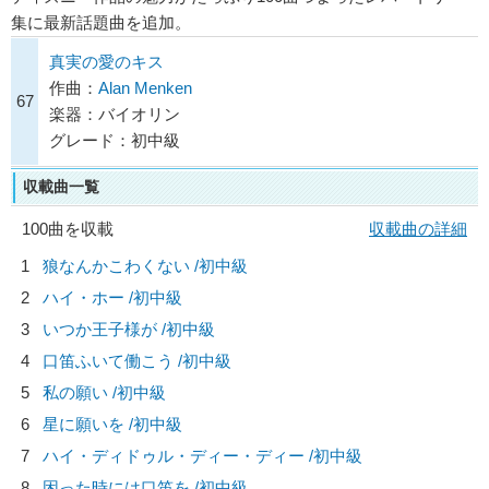
集に最新話題曲を追加。
真実の愛のキス
作曲：
Alan Menken
67
楽器：バイオリン
グレード：初中級
収載曲一覧
100曲を収載
収載曲の詳細
1
狼なんかこわくない /初中級
2
ハイ・ホー /初中級
3
いつか王子様が /初中級
4
口笛ふいて働こう /初中級
5
私の願い /初中級
6
星に願いを /初中級
7
ハイ・ディドゥル・ディー・ディー /初中級
8
困った時には口笛を /初中級