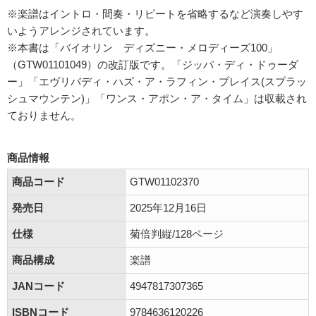
※楽譜はイントロ・間奏・リピートを省略するなど演奏しやす
いようアレンジされています。
※本書は「バイオリン ディズニー・メロディーズ100」
（GTW01101049）の改訂版です。「ジッパ・ディ・ドゥーダ
ー」「エヴリバディ・ハズ・ア・ラフィン・プレイス(スプラッ
シュマウンテン)」「ワンス・アポン・ア・タイム」は収載され
ておりません。
商品情報
商品コード
GTW01102370
発売日
2025年12月16日
仕様
菊倍判縦/128ページ
商品構成
楽譜
JANコード
4947817307365
ISBNコード
9784636120226