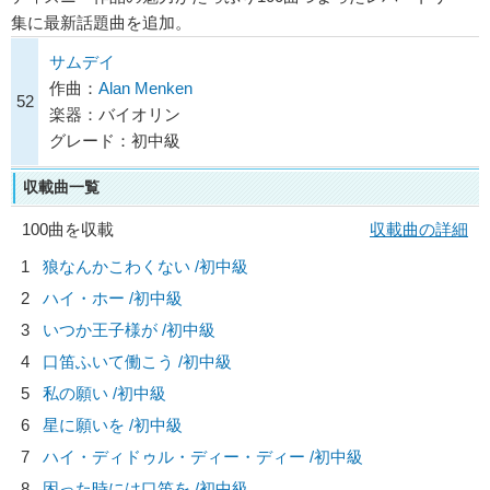
集に最新話題曲を追加。
サムデイ
作曲：
Alan Menken
52
楽器：バイオリン
グレード：初中級
収載曲一覧
100曲を収載
収載曲の詳細
1
狼なんかこわくない /初中級
2
ハイ・ホー /初中級
3
いつか王子様が /初中級
4
口笛ふいて働こう /初中級
5
私の願い /初中級
6
星に願いを /初中級
7
ハイ・ディドゥル・ディー・ディー /初中級
8
困った時には口笛を /初中級