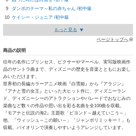
9
ダンボのテーマ～私の赤ちゃん /初中級
10
ケイシー・ジュニア /初中級
もっと見る
ページトップへ
商品の説明
往年の名作にプリンセス、ピクサーやマーベル、実写版映画作
品のサントラ曲まで、ディズニーの歴史を音楽とともにお楽し
みいただけます。
世界初の長編カラーアニメ映画『白雪姫』から『アラジン』
『アナと雪の女王』といった大ヒット作に、ディズニーラン
ド、ディズニーシーのアトラクションやパレードでおなじみの
楽曲など数々の作品や思い出を彩る名曲を全100曲を収載。
『モアナと伝説の海2』主題歌「ビヨンド～越えていこう～」
他、「ウィッシュ～この願い～」「ジャンボリミッキー！」も
収載。バイオリンで演奏しやすいようアレンジしています。