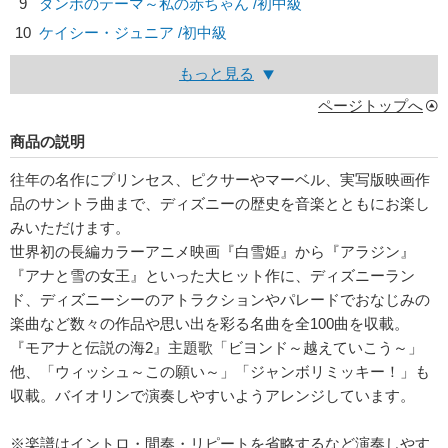
9
ダンボのテーマ～私の赤ちゃん /初中級
10
ケイシー・ジュニア /初中級
もっと見る
ページトップへ
商品の説明
往年の名作にプリンセス、ピクサーやマーベル、実写版映画作
品のサントラ曲まで、ディズニーの歴史を音楽とともにお楽し
みいただけます。
世界初の長編カラーアニメ映画『白雪姫』から『アラジン』
『アナと雪の女王』といった大ヒット作に、ディズニーラン
ド、ディズニーシーのアトラクションやパレードでおなじみの
楽曲など数々の作品や思い出を彩る名曲を全100曲を収載。
『モアナと伝説の海2』主題歌「ビヨンド～越えていこう～」
他、「ウィッシュ～この願い～」「ジャンボリミッキー！」も
収載。バイオリンで演奏しやすいようアレンジしています。
※楽譜はイントロ・間奏・リピートを省略するなど演奏しやす