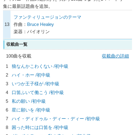
集に最新話題曲を追加。
ファンティリュージョンのテーマ
13
作曲：
Bruce Healey
楽器：バイオリン
収載曲一覧
100曲を収載
収載曲の詳細
1
狼なんかこわくない /初中級
2
ハイ・ホー /初中級
3
いつか王子様が /初中級
4
口笛ふいて働こう /初中級
5
私の願い /初中級
6
星に願いを /初中級
7
ハイ・ディドゥル・ディー・ディー /初中級
8
困った時には口笛を /初中級