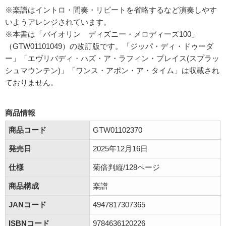
※楽譜はイントロ・間奏・リピートを省略するなど演奏しやす
いようアレンジされています。
※本書は「バイオリン ディズニー・メロディーズ100」
（GTW01101049）の改訂版です。「ジッパ・ディ・ドゥーダ
ー」「エヴリバディ・ハズ・ア・ラフィン・プレイス(スプラッ
シュマウンテン)」「ワンス・アポン・ア・タイム」は収載され
ておりません。
商品情報
商品コード
GTW01102370
発売日
2025年12月16日
仕様
菊倍判縦/128ページ
商品構成
楽譜
JANコード
4947817307365
ISBNコード
9784636120226