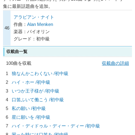
集に最新話題曲を追加。
アラビアン・ナイト
作曲：
Alan Menken
46
楽器：バイオリン
グレード：初中級
収載曲一覧
100曲を収載
収載曲の詳細
1
狼なんかこわくない /初中級
2
ハイ・ホー /初中級
3
いつか王子様が /初中級
4
口笛ふいて働こう /初中級
5
私の願い /初中級
6
星に願いを /初中級
7
ハイ・ディドゥル・ディー・ディー /初中級
8
困った時には口笛を /初中級