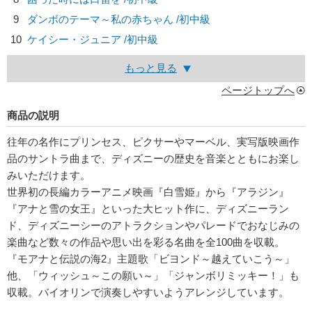
9
ダンボのテーマ～私の赤ちゃん /初中級
10
ケイシー・ジュニア /初中級
もっと見る
ページトップへ
商品の説明
往年の名作にプリンセス、ピクサーやマーベル、実写版映画作
品のサントラ曲まで、ディズニーの歴史を音楽とともにお楽し
みいただけます。
世界初の長編カラーアニメ映画『白雪姫』から『アラジン』
『アナと雪の女王』といった大ヒット作に、ディズニーラン
ド、ディズニーシーのアトラクションやパレードでおなじみの
楽曲など数々の作品や思い出を彩る名曲を全100曲を収載。
『モアナと伝説の海2』主題歌「ビヨンド～越えていこう～」
他、「ウィッシュ～この願い～」「ジャンボリミッキー！」も
収載。バイオリンで演奏しやすいようアレンジしています。