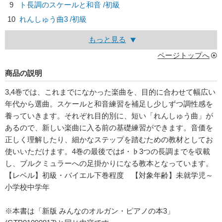
9
ト長調のスケールと和音 /初級
10
れんしゅう曲3 /初級
もっと見る
ページトップへ
商品の説明
3,4巻では、これまでになかった楽曲を、目的に合わせて幅広い
年代から選曲。スケールと和音練習を補足し少しずつ調性感を
養っていきます。それぞれ目的別に、短い「れんしゅう曲」が
あるので、新しい楽曲に入る前の基礎練習ができます。音価を
正しく理解したり、細かなステップを踏むための教材としてお
使いいただけます。4巻の最後では♯・♭3つの長調までを収載
し、ブルクミュラーへの足掛かりになる教本となっています。
【レベル】初級・バイエル下巻程度 【対象年齢】未就学児～
小学校中学年
※本書は「新版 みんなのオルガン・ピアノの本3」