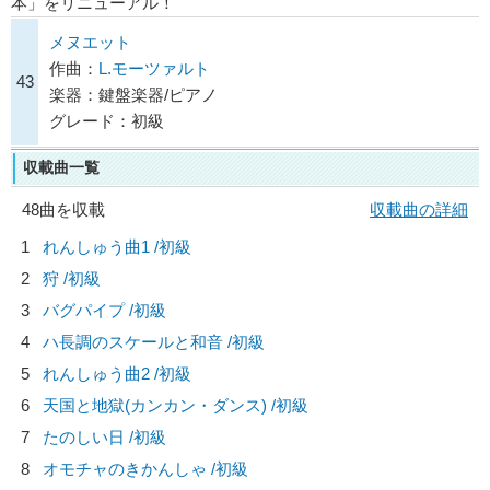
本」をリニューアル！
メヌエット
作曲：
L.モーツァルト
43
楽器：鍵盤楽器/ピアノ
グレード：初級
収載曲一覧
48曲を収載
収載曲の詳細
1
れんしゅう曲1 /初級
2
狩 /初級
3
バグパイプ /初級
4
ハ長調のスケールと和音 /初級
5
れんしゅう曲2 /初級
6
天国と地獄(カンカン・ダンス) /初級
7
たのしい日 /初級
8
オモチャのきかんしゃ /初級