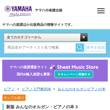
ヤマハの楽譜ほか出版商品の情報サイトです。
条件を追加
ヤマハの楽譜通販サイト
国内&輸入楽譜も豊富♪
★
★
キャンペーン実施中
ピアノ
>
ピアノ入門教則本
>
みんなのオルガンピアノの本
サンプル有り
新版 みんなのオルガン・ピアノの本 3