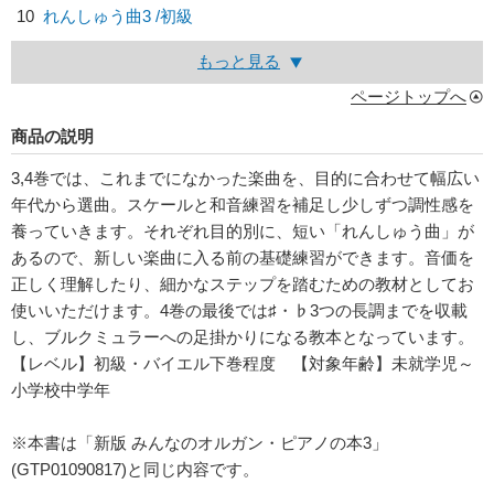
10
れんしゅう曲3 /初級
もっと見る
ページトップへ
商品の説明
3,4巻では、これまでになかった楽曲を、目的に合わせて幅広い
年代から選曲。スケールと和音練習を補足し少しずつ調性感を
養っていきます。それぞれ目的別に、短い「れんしゅう曲」が
あるので、新しい楽曲に入る前の基礎練習ができます。音価を
正しく理解したり、細かなステップを踏むための教材としてお
使いいただけます。4巻の最後では♯・♭3つの長調までを収載
し、ブルクミュラーへの足掛かりになる教本となっています。
【レベル】初級・バイエル下巻程度 【対象年齢】未就学児～
小学校中学年
※本書は「新版 みんなのオルガン・ピアノの本3」
(GTP01090817)と同じ内容です。