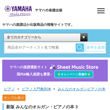
ヤマハの楽譜ほか出版商品の情報サイトです。
条件を追加
ヤマハの楽譜通販サイト
国内&輸入楽譜も豊富♪
★
★
キャンペーン実施中
ピアノ
>
ピアノ入門教則本
>
みんなのオルガンピアノの本
サンプル有り
新版 みんなのオルガン・ピアノの本 3