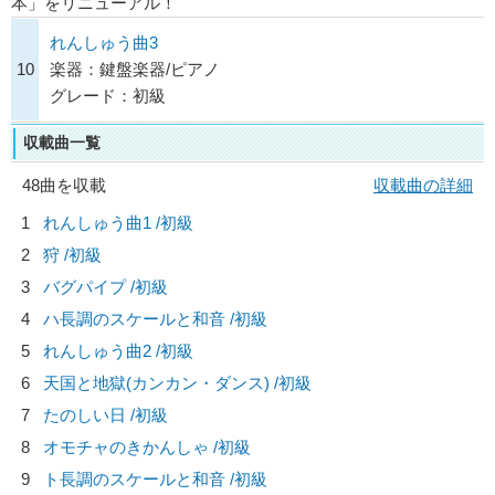
本」をリニューアル！
れんしゅう曲3
10
楽器：鍵盤楽器/ピアノ
グレード：初級
収載曲一覧
48曲を収載
収載曲の詳細
1
れんしゅう曲1 /初級
2
狩 /初級
3
バグパイプ /初級
4
ハ長調のスケールと和音 /初級
5
れんしゅう曲2 /初級
6
天国と地獄(カンカン・ダンス) /初級
7
たのしい日 /初級
8
オモチャのきかんしゃ /初級
9
ト長調のスケールと和音 /初級