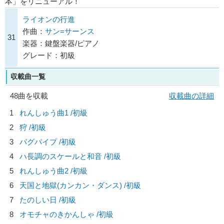
本」をリニューアル！
ライオンの行進
作曲：
サン=サーンス
31
楽器：鍵盤楽器/ピアノ
グレード：初級
収載曲一覧
48曲を収載
収載曲の詳細
1
れんしゅう曲1 /初級
2
狩 /初級
3
バグパイプ /初級
4
ハ長調のスケールと和音 /初級
5
れんしゅう曲2 /初級
6
天国と地獄(カンカン・ダンス) /初級
7
たのしい日 /初級
8
オモチャのきかんしゃ /初級