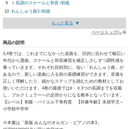
9
ト長調のスケールと和音 /初級
10
れんしゅう曲3 /初級
もっと見る
ページトップへ
商品の説明
3,4巻では、これまでになかった楽曲を、目的に合わせて幅広い
年代から選曲。スケールと和音練習を補足し少しずつ調性感を
養っていきます。それぞれ目的別に、短い「れんしゅう曲」が
あるので、新しい楽曲に入る前の基礎練習ができます。音価を
正しく理解したり、細かなステップを踏むための教材としてお
使いいただけます。4巻の最後では♯・♭3つの長調までを収載
し、ブルクミュラーへの足掛かりになる教本となっています。
【レベル】初級・バイエル下巻程度 【対象年齢】未就学児～
小学校中学年
※本書は「新版 みんなのオルガン・ピアノの本3」