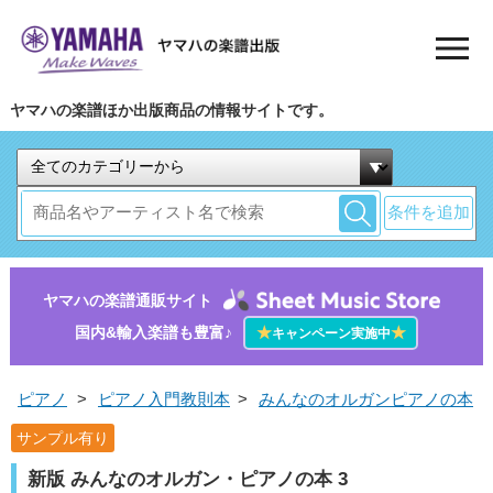
ヤマハの楽譜ほか出版商品の情報サイトです。
条件を追加
ヤマハの楽譜通販サイト
国内&輸入楽譜も豊富♪
★
★
キャンペーン実施中
ピアノ
>
ピアノ入門教則本
>
みんなのオルガンピアノの本
サンプル有り
新版 みんなのオルガン・ピアノの本 3