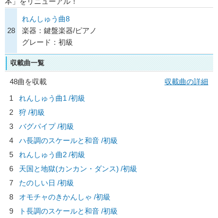
本」をリニューアル！
れんしゅう曲8
28
楽器：鍵盤楽器/ピアノ
グレード：初級
収載曲一覧
48曲を収載
収載曲の詳細
1
れんしゅう曲1 /初級
2
狩 /初級
3
バグパイプ /初級
4
ハ長調のスケールと和音 /初級
5
れんしゅう曲2 /初級
6
天国と地獄(カンカン・ダンス) /初級
7
たのしい日 /初級
8
オモチャのきかんしゃ /初級
9
ト長調のスケールと和音 /初級