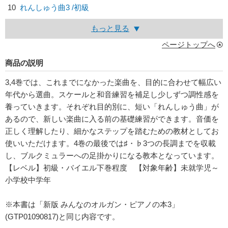
10
れんしゅう曲3 /初級
もっと見る
ページトップへ
商品の説明
3,4巻では、これまでになかった楽曲を、目的に合わせて幅広い
年代から選曲。スケールと和音練習を補足し少しずつ調性感を
養っていきます。それぞれ目的別に、短い「れんしゅう曲」が
あるので、新しい楽曲に入る前の基礎練習ができます。音価を
正しく理解したり、細かなステップを踏むための教材としてお
使いいただけます。4巻の最後では♯・♭3つの長調までを収載
し、ブルクミュラーへの足掛かりになる教本となっています。
【レベル】初級・バイエル下巻程度 【対象年齢】未就学児～
小学校中学年
※本書は「新版 みんなのオルガン・ピアノの本3」
(GTP01090817)と同じ内容です。