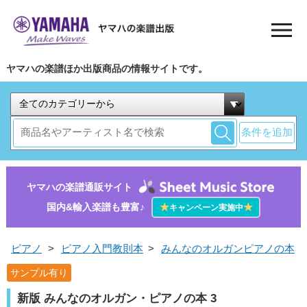
ヤマハの楽譜ほか出版商品の情報サイトです。
条件を追加
ヤマハの楽譜通販サイト
国内&輸入楽譜も豊富♪
★
★
キャンペーン実施中
ピアノ
>
ピアノ入門教則本
>
みんなのオルガンピアノの本
サンプル有り
新版 みんなのオルガン・ピアノの本 3