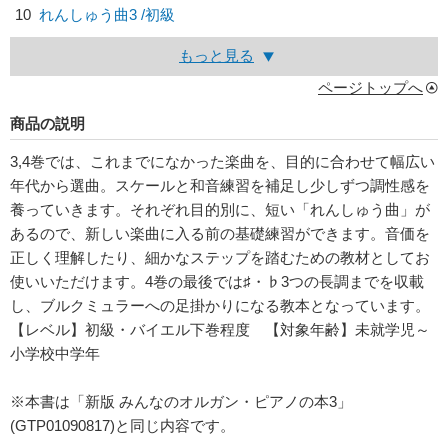
10
れんしゅう曲3 /初級
もっと見る
ページトップへ
商品の説明
3,4巻では、これまでになかった楽曲を、目的に合わせて幅広い
年代から選曲。スケールと和音練習を補足し少しずつ調性感を
養っていきます。それぞれ目的別に、短い「れんしゅう曲」が
あるので、新しい楽曲に入る前の基礎練習ができます。音価を
正しく理解したり、細かなステップを踏むための教材としてお
使いいただけます。4巻の最後では♯・♭3つの長調までを収載
し、ブルクミュラーへの足掛かりになる教本となっています。
【レベル】初級・バイエル下巻程度 【対象年齢】未就学児～
小学校中学年
※本書は「新版 みんなのオルガン・ピアノの本3」
(GTP01090817)と同じ内容です。