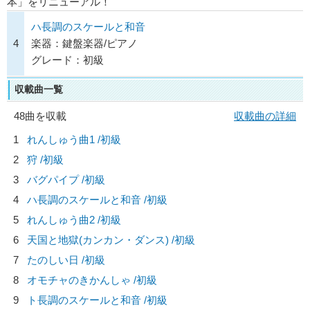
本」をリニューアル！
ハ長調のスケールと和音
4
楽器：鍵盤楽器/ピアノ
グレード：初級
収載曲一覧
48曲を収載
収載曲の詳細
1
れんしゅう曲1 /初級
2
狩 /初級
3
バグパイプ /初級
4
ハ長調のスケールと和音 /初級
5
れんしゅう曲2 /初級
6
天国と地獄(カンカン・ダンス) /初級
7
たのしい日 /初級
8
オモチャのきかんしゃ /初級
9
ト長調のスケールと和音 /初級