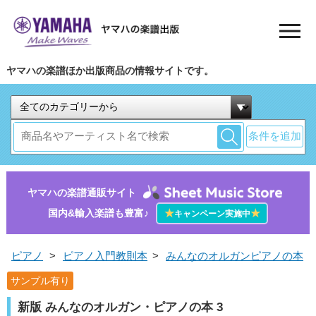
ヤマハの楽譜ほか出版商品の情報サイトです。
条件を追加
ヤマハの楽譜通販サイト
国内&輸入楽譜も豊富♪
★
★
キャンペーン実施中
ピアノ
>
ピアノ入門教則本
>
みんなのオルガンピアノの本
サンプル有り
新版 みんなのオルガン・ピアノの本 3