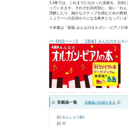
3,4巻では、これまでになかった楽曲を、目
っていきます。それぞれ目的別に、短い「れん
理解したり、細かなステップを踏むための教材
ミュラーへの足掛かりになる教本となっていま
※本書は「新版 みんなのオルガン・ピアノの本3」(
>>【特設ページ】「【新版】みんなのオルガン
収載曲一覧
収載曲の詳細を見る
[1]
れんしゅう曲1
[2]
狩