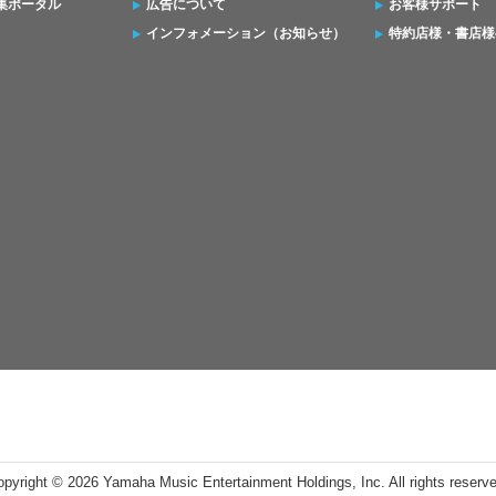
集ポータル
広告について
お客様サポート
インフォメーション（お知らせ）
特約店様・書店様
opyright ©
2026 Yamaha Music Entertainment Holdings, Inc. All rights reserv