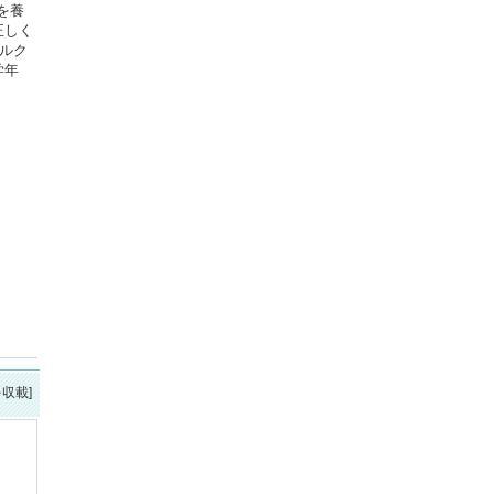
を養
正しく
ルク
学年
を収載]