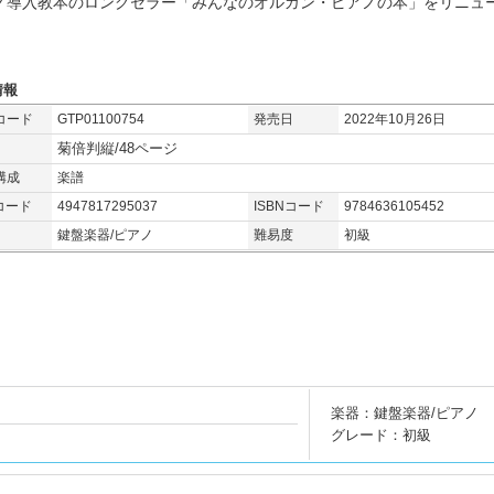
ノ導入教本のロングセラー「みんなのオルガン・ピアノの本」をリニュ
情報
コード
GTP01100754
発売日
2022年10月26日
菊倍判縦/48ページ
構成
楽譜
コード
4947817295037
ISBNコード
9784636105452
鍵盤楽器/ピアノ
難易度
初級
楽器：鍵盤楽器/ピアノ
グレード：初級