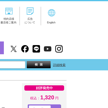
特約店様
広告
書店様ご案内
について
English
詳細検索
好評発売中
1,320
税込：
円