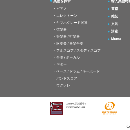
楽譜を探す
輸入楽譜特
ピアノ
書籍
エレクトーン
雑誌
ヤマハグレード関連
文具
弦楽器
講座
管楽器 / 打楽器
Muma
吹奏楽 / 器楽合奏
フルスコア / スタディスコア
合唱 / ボーカル
ギター
ベース / ドラム / キーボード
バンドスコア
ウクレレ
JASRAC許諾番号：
6523417007Y31018
C