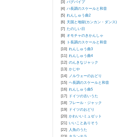
[3]
バグパイプ
[4]
ハ長調のスケールと和音
[5]
れんしゅう曲2
[6]
天国と地獄(カンカン・ダンス)
[7]
たのしい日
[8]
オモチャのきかんしゃ
[9]
ト長調のスケールと和音
[10]
れんしゅう曲3
[11]
れんしゅう曲4
[12]
のんきなジャック
[13]
かじや
[14]
ノルウェーのおどり
[15]
ヘ長調のスケールと和音
[16]
れんしゅう曲5
[17]
ドイツの古いうた
[18]
フレール・ジャック
[19]
ドイツのおどり
[20]
かわいいミュゼット
[21]
いいことありそう
[22]
人魚のうた
[23]
タランテラ