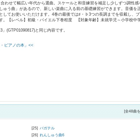
的に合わせて幅広い年代から選曲。スケールと和音練習を補足し少しずつ調性感
しゅう曲」があるので、新しい楽曲に入る前の基礎練習ができます。音価を
としてお使いいただけます。4巻の最後では♯・♭3つの長調までを収載し、ブ
す。【レベル】初級・バイエル下巻程度 【対象年齢】未就学児～小学校中
GTP01090817)と同じ内容です。
・ピアノの本」<<
[全48曲
[25]
バガテル
[26]
れんしゅう曲6