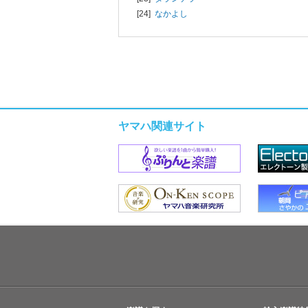
[24]
なかよし
ヤマハ関連サイト