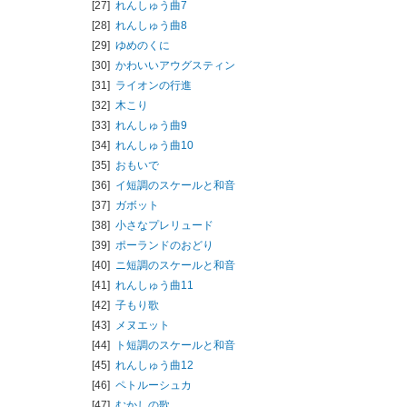
[27]
れんしゅう曲7
[28]
れんしゅう曲8
[29]
ゆめのくに
[30]
かわいいアウグスティン
[31]
ライオンの行進
[32]
木こり
[33]
れんしゅう曲9
[34]
れんしゅう曲10
[35]
おもいで
[36]
イ短調のスケールと和音
[37]
ガボット
[38]
小さなプレリュード
[39]
ポーランドのおどり
[40]
ニ短調のスケールと和音
[41]
れんしゅう曲11
[42]
子もり歌
[43]
メヌエット
[44]
ト短調のスケールと和音
[45]
れんしゅう曲12
[46]
ペトルーシュカ
[47]
むかしの歌