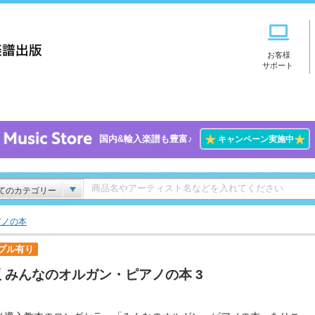
お客様
サポート
★
★
国内&輸入楽譜も豊富♪
キャンペーン実施中
てのカテゴリー
アノの本
プル有り
 みんなのオルガン・ピアノの本 3