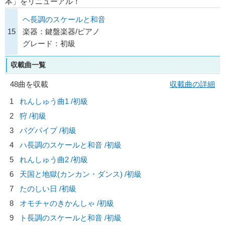
本」をリニューアル！
ヘ長調のスケールと和音
15
楽器：鍵盤楽器/ピアノ
グレード：初級
収載曲一覧
48曲を収載
収載曲の詳細
1
れんしゅう曲1 /初級
2
狩 /初級
3
バグパイプ /初級
4
ハ長調のスケールと和音 /初級
5
れんしゅう曲2 /初級
6
天国と地獄(カンカン・ダンス) /初級
7
たのしい日 /初級
8
オモチャのきかんしゃ /初級
9
ト長調のスケールと和音 /初級