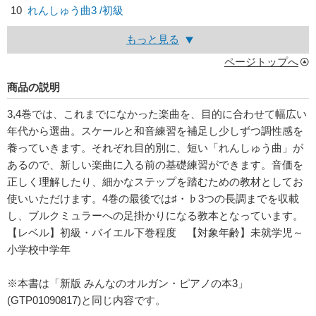
10
れんしゅう曲3 /初級
もっと見る
ページトップへ
商品の説明
3,4巻では、これまでになかった楽曲を、目的に合わせて幅広い
年代から選曲。スケールと和音練習を補足し少しずつ調性感を
養っていきます。それぞれ目的別に、短い「れんしゅう曲」が
あるので、新しい楽曲に入る前の基礎練習ができます。音価を
正しく理解したり、細かなステップを踏むための教材としてお
使いいただけます。4巻の最後では♯・♭3つの長調までを収載
し、ブルクミュラーへの足掛かりになる教本となっています。
【レベル】初級・バイエル下巻程度 【対象年齢】未就学児～
小学校中学年
※本書は「新版 みんなのオルガン・ピアノの本3」
(GTP01090817)と同じ内容です。