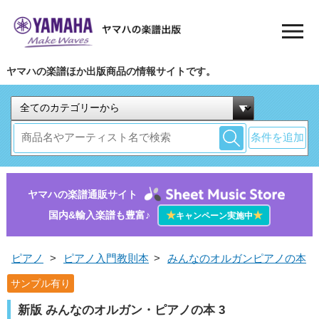
ヤマハの楽譜ほか出版商品の情報サイトです。
条件を追加
ヤマハの楽譜通販サイト
国内&輸入楽譜も豊富♪
★
★
キャンペーン実施中
ピアノ
>
ピアノ入門教則本
>
みんなのオルガンピアノの本
サンプル有り
新版 みんなのオルガン・ピアノの本 3