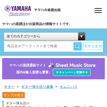
ヤマハの楽譜ほか出版商品の情報サイトです。
条件を追加
ヤマハの楽譜通販サイト
国内&輸入楽譜も豊富♪
★
★
キャンペーン実施中
ギター
>
ギター弾き語り曲集
>
オムニバス
サンプル有り
ギター弾き語り