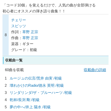
「コード10個」を覚えるだけで、人気の曲が全部弾ける
初心者にオススメの弾き語り曲集！！
チェリー
スピッツ
作詞：
草野 正宗
8
作曲：
草野 正宗
楽器：ギター
グレード：初級
収載曲一覧
60曲を収載
収載曲の詳細
1
ルージュの伝言/
荒井 由実
/初級
2
壊れかけのRadio/
徳永 英明
/初級
3
リンダリンダ/
ザ・ブルーハーツ
/初級
4
乾杯/
長渕 剛
/初級
5
夢の中へ/
井上 陽水
/初級