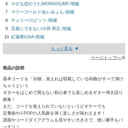
6
小さな恋のうた/
MONGOL800
/初級
7
マリーゴールド/
あいみょん
/初級
8
チェリー/
スピッツ
/初級
9
言葉にできない/
小田 和正
/初級
10
紅蓮華/
LiSA
/初級
もっと見る
ページトップへ
商品の説明
基本コードを「10個」覚えれば収載している60曲がすべて弾け
ちゃうという
ギターをはじめて間もない初心者でも楽しめるギター弾き語り
曲集！
まだ、コードを覚えられていないというビギナーでも
定番曲やJ-POPの人気曲を弾く楽しさが味わえます！
譜面やコードダイアグラムも見やすい大きさで、使い勝手もバ
ッチリ！