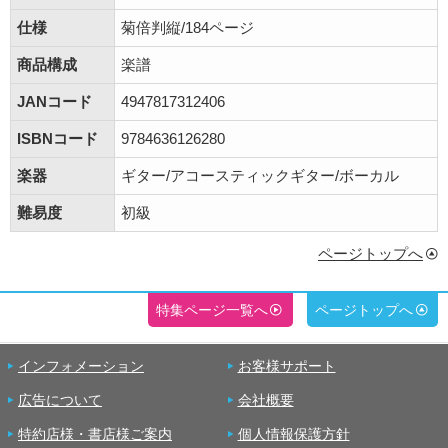
仕様
菊倍判縦/184ページ
商品構成
楽譜
JANコード
4947817312406
ISBNコード
9784636126280
楽器
ギター/アコースティックギター/ボーカル
難易度
初級
ページトップへ
特集ページ一覧へ
ページトップへ
インフォメーション
お客様サポート
広告について
会社概要
特約店様・書店様ご案内
個人情報保護方針