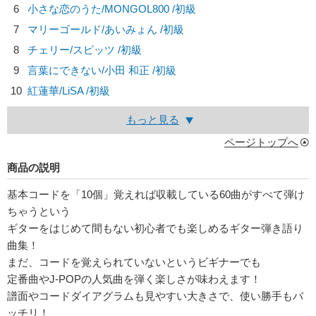
6
小さな恋のうた/
MONGOL800
/初級
7
マリーゴールド/
あいみょん
/初級
8
チェリー/
スピッツ
/初級
9
言葉にできない/
小田 和正
/初級
10
紅蓮華/
LiSA
/初級
もっと見る
ページトップへ
商品の説明
基本コードを「10個」覚えれば収載している60曲がすべて弾け
ちゃうという
ギターをはじめて間もない初心者でも楽しめるギター弾き語り
曲集！
まだ、コードを覚えられていないというビギナーでも
定番曲やJ-POPの人気曲を弾く楽しさが味わえます！
譜面やコードダイアグラムも見やすい大きさで、使い勝手もバ
ッチリ！