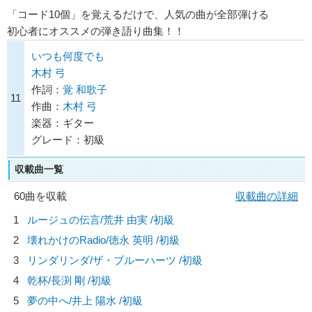
「コード10個」を覚えるだけで、人気の曲が全部弾ける
初心者にオススメの弾き語り曲集！！
いつも何度でも
木村 弓
作詞：
覚 和歌子
11
作曲：
木村 弓
楽器：ギター
グレード：初級
収載曲一覧
60曲を収載
収載曲の詳細
1
ルージュの伝言/
荒井 由実
/初級
2
壊れかけのRadio/
徳永 英明
/初級
3
リンダリンダ/
ザ・ブルーハーツ
/初級
4
乾杯/
長渕 剛
/初級
5
夢の中へ/
井上 陽水
/初級