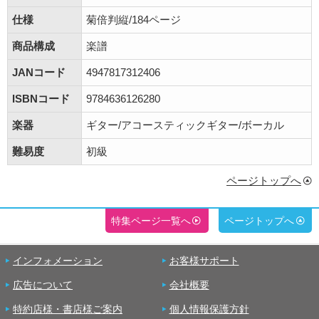
仕様
菊倍判縦/184ページ
商品構成
楽譜
JANコード
4947817312406
ISBNコード
9784636126280
楽器
ギター/アコースティックギター/ボーカル
難易度
初級
ページトップへ
特集ページ一覧へ
ページトップへ
インフォメーション
お客様サポート
広告について
会社概要
特約店様・書店様ご案内
個人情報保護方針