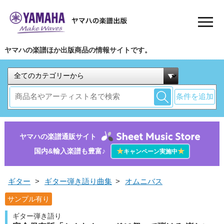
ヤマハの楽譜ほか出版商品の情報サイトです。
条件を追加
ヤマハの楽譜通販サイト
国内&輸入楽譜も豊富♪
★
★
キャンペーン実施中
ギター
>
ギター弾き語り曲集
>
オムニバス
サンプル有り
ギター弾き語り