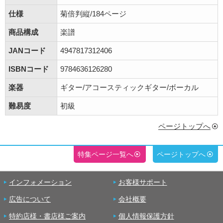
仕様
菊倍判縦/184ページ
商品構成
楽譜
JANコード
4947817312406
ISBNコード
9784636126280
楽器
ギター/アコースティックギター/ボーカル
難易度
初級
ページトップへ
特集ページ一覧へ
ページトップへ
インフォメーション
お客様サポート
広告について
会社概要
特約店様・書店様ご案内
個人情報保護方針