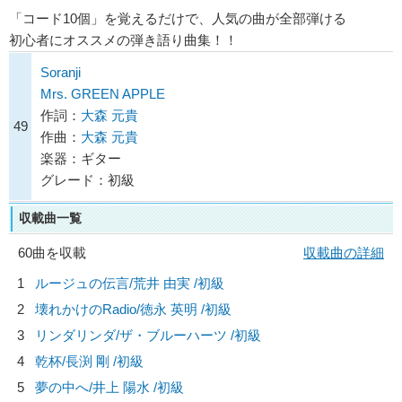
「コード10個」を覚えるだけで、人気の曲が全部弾ける
初心者にオススメの弾き語り曲集！！
Soranji
Mrs. GREEN APPLE
作詞：
大森 元貴
49
作曲：
大森 元貴
楽器：ギター
グレード：初級
収載曲一覧
60曲を収載
収載曲の詳細
1
ルージュの伝言/
荒井 由実
/初級
2
壊れかけのRadio/
徳永 英明
/初級
3
リンダリンダ/
ザ・ブルーハーツ
/初級
4
乾杯/
長渕 剛
/初級
5
夢の中へ/
井上 陽水
/初級