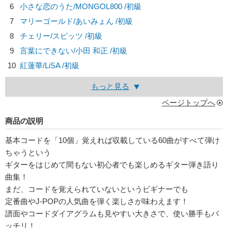
6
小さな恋のうた/
MONGOL800
/初級
7
マリーゴールド/
あいみょん
/初級
8
チェリー/
スピッツ
/初級
9
言葉にできない/
小田 和正
/初級
10
紅蓮華/
LiSA
/初級
もっと見る
ページトップへ
商品の説明
基本コードを「10個」覚えれば収載している60曲がすべて弾け
ちゃうという
ギターをはじめて間もない初心者でも楽しめるギター弾き語り
曲集！
まだ、コードを覚えられていないというビギナーでも
定番曲やJ-POPの人気曲を弾く楽しさが味わえます！
譜面やコードダイアグラムも見やすい大きさで、使い勝手もバ
ッチリ！