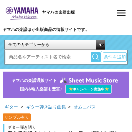
ヤマハの楽譜ほか出版商品の情報サイトです。
条件を追加
ヤマハの楽譜通販サイト
国内&輸入楽譜も豊富♪
★
★
キャンペーン実施中
ギター
>
ギター弾き語り曲集
>
オムニバス
サンプル有り
ギター弾き語り