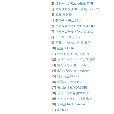
[2]
壊れかけのRadio/
徳永 英明
[3]
リンダリンダ/
ザ・ブルーハーツ
[4]
乾杯/
長渕 剛
[5]
夢の中へ/
井上 陽水
[6]
小さな恋のうた/
MONGOL800
[7]
マリーゴールド/
あいみょん
[8]
チェリー/
スピッツ
[9]
言葉にできない/
小田 和正
[10]
紅蓮華/
LiSA
[11]
いつも何度でも/
木村 弓
[12]
クリスマス・イブ/
山下 達郎
[13]
涙そうそう/
夏川 りみ
[14]
SAKURA/
いきものがかり
[15]
島人ぬ宝/
BEGIN
[16]
粉雪/
レミオロメン
[17]
夜に駆ける/
YOASOBI
[18]
サボテンの花/
財津 和夫
[19]
どんなときも。/
槇原 敬之
[20]
水平線/
back number
[21]
花は咲く