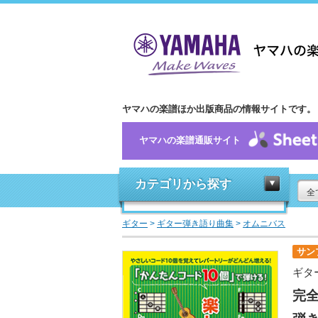
ヤマハの楽譜ほか出版商品の情報サイトです。
ヤマハの楽譜通販サイト
カテゴリから探す
全
ギター
>
ギター弾き語り曲集
>
オムニバス
サン
ギタ
完全