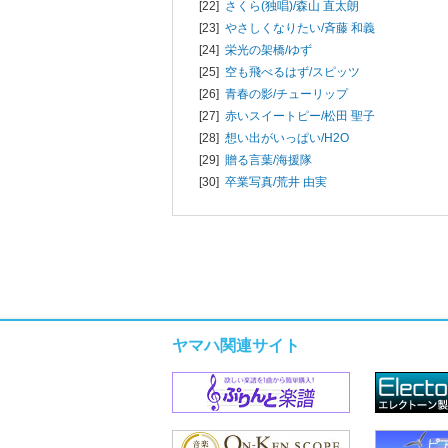
[22]
さくら(独唱)/
森山 直太朗
[23]
やさしくなりたい/
斉藤 和義
[24]
栄光の架橋/
ゆず
[25]
空も飛べるはず/
スピッツ
[26]
青春の影/
チューリップ
[27]
赤いスイートピー/
松田 聖子
[28]
想い出がいっぱい/
H2O
[29]
贈る言葉/
海援隊
[30]
卒業写真/
荒井 由実
ヤマハ関連サイト