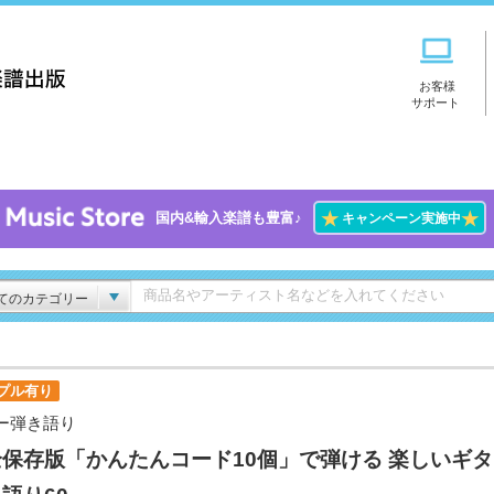
お客様
サポート
★
★
国内&輸入楽譜も豊富♪
キャンペーン実施中
てのカテゴリー
プル有り
ー弾き語り
保存版「かんたんコード10個」で弾ける 楽しいギ