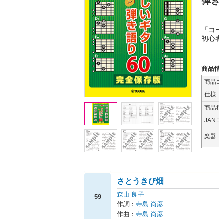
弾き
「コ
初心
商品
商品
仕様
商品
JAN
楽器
さとうきび畑
森山 良子
59
作詞：
寺島 尚彦
作曲：
寺島 尚彦