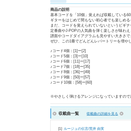
商品の説明
基本コードを「10個」覚えれば収載している6
ギターをはじめて間もない初心者でも楽しめる
まだ、コードを覚えられていないというビギナ
定番曲やJ-POPの人気曲を弾く楽しさが味わえ
譜面やコードダイアグラムも見やすい大きさで
ぜひ、この1冊でどんどんレパートリーを増や
♪コード4個：[1]ー[2]
♪コード5個：[3]ー[10]
♪コード6個：[11]ー[17]
♪コード7個：[18]ー[35]
♪コード8個：[36]ー[49]
♪コード9個：[50]ー[57]
♪コード10個：[58]ー[60]
※やさしく弾けるアレンジになっていますので
収載曲一覧
収載曲の詳細を見る
[1]
ルージュの伝言/
荒井 由実