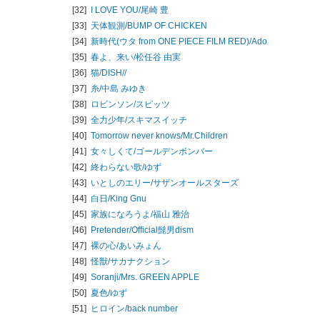
[32]
I LOVE YOU/
尾崎 豊
[33]
天体観測/
BUMP OF CHICKEN
[34]
新時代(ウタ from ONE PIECE FILM RED)/
Ado
[35]
春よ、来い/
松任谷 由実
[36]
猫/
DISH//
[37]
糸/
中島 みゆき
[38]
ロビンソン/
スピッツ
[39]
全力少年/
スキマスイッチ
[40]
Tomorrow never knows/
Mr.Children
[41]
女々しくて/
ゴールデンボンバー
[42]
終わらない歌/
ゆず
[43]
いとしのエリー/
サザンオールスターズ
[44]
白日/
King Gnu
[45]
家族になろうよ/
福山 雅治
[46]
Pretender/
Official髭男dism
[47]
裸の心/
あいみょん
[48]
怪獣/
サカナクション
[49]
Soranji/
Mrs. GREEN APPLE
[50]
夏色/
ゆず
[51]
ヒロイン/
back number