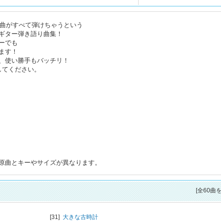
0曲がすべて弾けちゃうという
ギター弾き語り曲集！
ーでも
ます！
、使い勝手もバッチリ！
してください。
原曲とキーやサイズが異なります。
[全60曲
[31]
大きな古時計