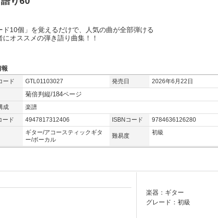
語り60
ード10個」を覚えるだけで、人気の曲が全部弾ける
者にオススメの弾き語り曲集！！
情報
コード
GTL01103027
発売日
2026年6月22日
菊倍判縦/184ページ
構成
楽譜
コード
4947817312406
ISBNコード
9784636126280
ギター/アコースティックギタ
初級
難易度
ー/ボーカル
楽器：ギター
グレード：初級