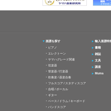
楽譜を探す
輸入楽譜特
ピアノ
書籍
エレクトーン
雑誌
ヤマハグレード関連
文具
弦楽器
講座
管楽器 / 打楽器
Muma
吹奏楽 / 器楽合奏
フルスコア / スタディスコア
合唱 / ボーカル
ギター
ベース / ドラム / キーボード
バンドスコア