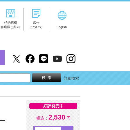
特約店様
広告
書店様ご案内
について
English
詳細検索
好評発売中
2,530
税込：
円
ター