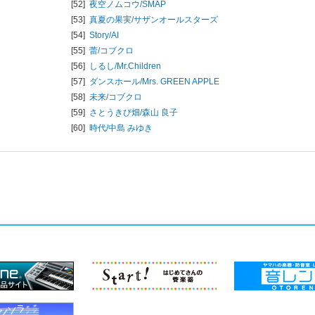
[52]
夜空ノムコウ/
SMAP
[53]
真夏の果実/
サザンオールスターズ
[54]
Story/
AI
[55]
蕾/
コブクロ
[56]
しるし/
Mr.Children
[57]
ダンスホール/
Mrs. GREEN APPLE
[58]
未来/
コブクロ
[59]
さとうきび畑/
森山 良子
[60]
時代/
中島 みゆき