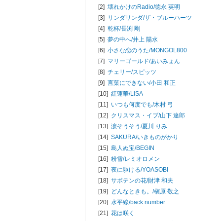
[2]
壊れかけのRadio/
徳永 英明
[3]
リンダリンダ/
ザ・ブルーハーツ
[4]
乾杯/
長渕 剛
[5]
夢の中へ/
井上 陽水
[6]
小さな恋のうた/
MONGOL800
[7]
マリーゴールド/
あいみょん
[8]
チェリー/
スピッツ
[9]
言葉にできない/
小田 和正
[10]
紅蓮華/
LiSA
[11]
いつも何度でも/
木村 弓
[12]
クリスマス・イブ/
山下 達郎
[13]
涙そうそう/
夏川 りみ
[14]
SAKURA/
いきものがかり
[15]
島人ぬ宝/
BEGIN
[16]
粉雪/
レミオロメン
[17]
夜に駆ける/
YOASOBI
[18]
サボテンの花/
財津 和夫
[19]
どんなときも。/
槇原 敬之
[20]
水平線/
back number
[21]
花は咲く