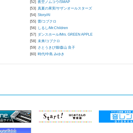
[52]
夜空ノムコウ/
SMAP
[53]
真夏の果実/
サザンオールスターズ
[54]
Story/
AI
[55]
蕾/
コブクロ
[56]
しるし/
Mr.Children
[57]
ダンスホール/
Mrs. GREEN APPLE
[58]
未来/
コブクロ
[59]
さとうきび畑/
森山 良子
[60]
時代/
中島 みゆき