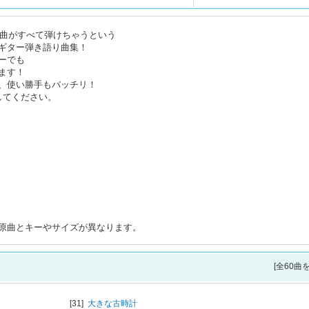
0曲がすべて弾けちゃうという
ギター弾き語り曲集！
ーでも
ます！
、使い勝手もバッチリ！
してください。
原曲とキーやサイズが異なります。
[全60曲
[31]
大きな古時計