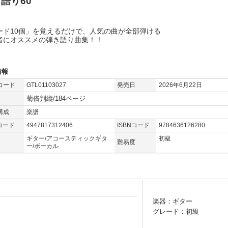
語り60
ード10個」を覚えるだけで、人気の曲が全部弾ける
者にオススメの弾き語り曲集！！
情報
コード
GTL01103027
発売日
2026年6月22日
菊倍判縦/184ページ
構成
楽譜
コード
4947817312406
ISBNコード
9784636126280
ギター/アコースティックギタ
初級
難易度
ー/ボーカル
楽器：ギター
グレード：初級