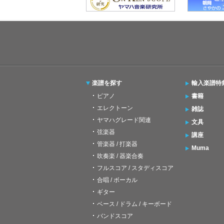
楽譜を探す
輸入楽譜特
ピアノ
書籍
エレクトーン
雑誌
ヤマハグレード関連
文具
弦楽器
講座
管楽器 / 打楽器
Muma
吹奏楽 / 器楽合奏
フルスコア / スタディスコア
合唱 / ボーカル
ギター
ベース / ドラム / キーボード
バンドスコア