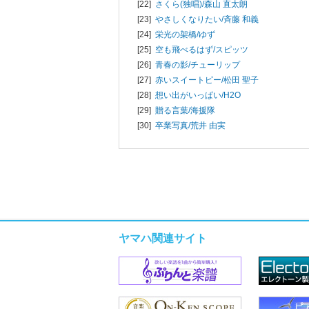
[22]
さくら(独唱)/
森山 直太朗
[23]
やさしくなりたい/
斉藤 和義
[24]
栄光の架橋/
ゆず
[25]
空も飛べるはず/
スピッツ
[26]
青春の影/
チューリップ
[27]
赤いスイートピー/
松田 聖子
[28]
想い出がいっぱい/
H2O
[29]
贈る言葉/
海援隊
[30]
卒業写真/
荒井 由実
ヤマハ関連サイト