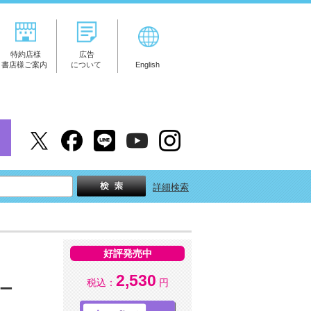
特約店様
広告
書店様ご案内
について
English
詳細検索
好評発売中
2,530
税込：
円
ター