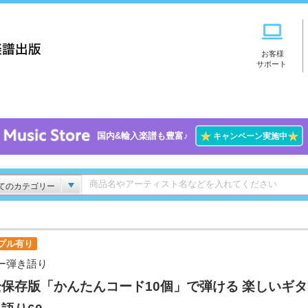
お客様
サポート
★
★
国内&輸入楽譜も豊富♪
キャンペーン実施中
てのカテゴリー
プル有り
ー弾き語り
保存版「かんたんコード10個」で弾ける 楽しいギ