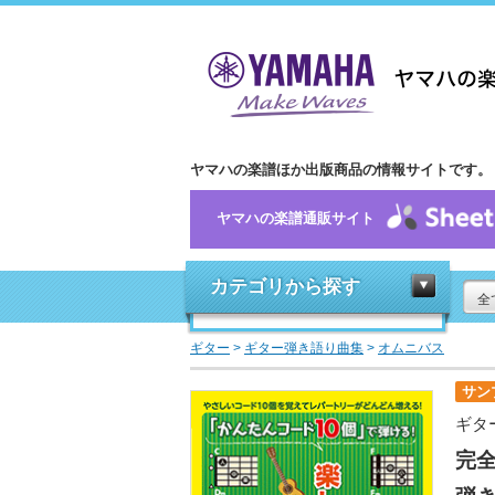
ヤマハの楽譜ほか出版商品の情報サイトです。
ヤマハの楽譜通販サイト
カテゴリから探す
全
ギター
>
ギター弾き語り曲集
>
オムニバス
サン
ギタ
完全