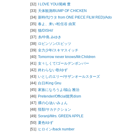
[32]
I LOVE YOU/
尾崎 豊
[33]
天体観測/
BUMP OF CHICKEN
[34]
新時代(ウタ from ONE PIECE FILM RED)/
Ado
[35]
春よ、来い/
松任谷 由実
[36]
猫/
DISH//
[37]
糸/
中島 みゆき
[38]
ロビンソン/
スピッツ
[39]
全力少年/
スキマスイッチ
[40]
Tomorrow never knows/
Mr.Children
[41]
女々しくて/
ゴールデンボンバー
[42]
終わらない歌/
ゆず
[43]
いとしのエリー/
サザンオールスターズ
[44]
白日/
King Gnu
[45]
家族になろうよ/
福山 雅治
[46]
Pretender/
Official髭男dism
[47]
裸の心/
あいみょん
[48]
怪獣/
サカナクション
[49]
Soranji/
Mrs. GREEN APPLE
[50]
夏色/
ゆず
[51]
ヒロイン/
back number