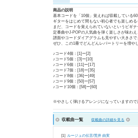
商品の説明
基本コードを「10個」覚えれば収載している6
ギターをはじめて間もない初心者でも楽しめる
まだ、コードを覚えられていないというビギナ
定番曲やJ-POPの人気曲を弾く楽しさが味わえ
譜面やコードダイアグラムも見やすい大きさで
ぜひ、この1冊でどんどんレパートリーを増や
♪コード4個：[1]ー[2]
♪コード5個：[3]ー[10]
♪コード6個：[11]ー[17]
♪コード7個：[18]ー[35]
♪コード8個：[36]ー[49]
♪コード9個：[50]ー[57]
♪コード10個：[58]ー[60]
※やさしく弾けるアレンジになっていますので
収載曲一覧
収載曲の詳細を見る
[1]
ルージュの伝言/
荒井 由実