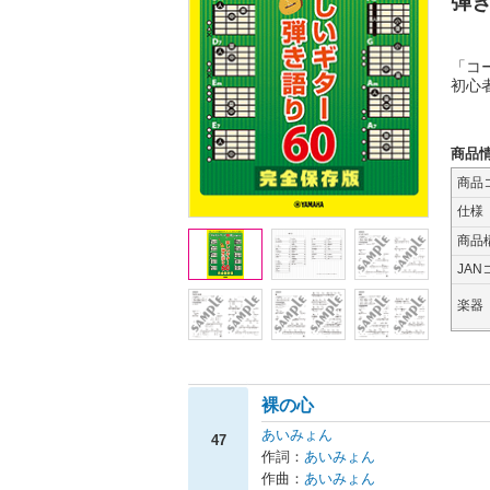
弾き
「コ
初心
商品
商品
仕様
商品
JAN
楽器
裸の心
あいみょん
47
作詞：
あいみょん
作曲：
あいみょん