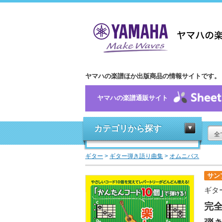
ヤマハの楽譜ほか出版商品の情報サイトです。
ヤマハの楽譜通販サイト
カテゴリから探す
全
ギター
>
ギター弾き語り曲集
>
オムニバス
サン
ギタ
完全