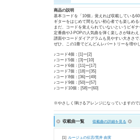
商品の説明
基本コードを「10個」覚えれば収載している6
ギターをはじめて間もない初心者でも楽しめる
まだ、コードを覚えられていないというビギナ
定番曲やJ-POPの人気曲を弾く楽しさが味わえ
譜面やコードダイアグラムも見やすい大きさで
ぜひ、この1冊でどんどんレパートリーを増や
♪コード4個：[1]ー[2]
♪コード5個：[3]ー[10]
♪コード6個：[11]ー[17]
♪コード7個：[18]ー[35]
♪コード8個：[36]ー[49]
♪コード9個：[50]ー[57]
♪コード10個：[58]ー[60]
※やさしく弾けるアレンジになっていますので
収載曲一覧
収載曲の詳細を見る
[1]
ルージュの伝言/
荒井 由実