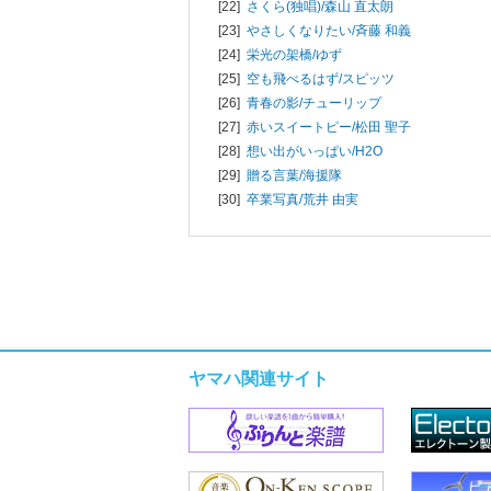
[22]
さくら(独唱)/
森山 直太朗
[23]
やさしくなりたい/
斉藤 和義
[24]
栄光の架橋/
ゆず
[25]
空も飛べるはず/
スピッツ
[26]
青春の影/
チューリップ
[27]
赤いスイートピー/
松田 聖子
[28]
想い出がいっぱい/
H2O
[29]
贈る言葉/
海援隊
[30]
卒業写真/
荒井 由実
ヤマハ関連サイト