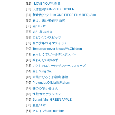
[32]
I LOVE YOU/
尾崎 豊
[33]
天体観測/
BUMP OF CHICKEN
[34]
新時代(ウタ from ONE PIECE FILM RED)/
Ado
[35]
春よ、来い/
松任谷 由実
[36]
猫/
DISH//
[37]
糸/
中島 みゆき
[38]
ロビンソン/
スピッツ
[39]
全力少年/
スキマスイッチ
[40]
Tomorrow never knows/
Mr.Children
[41]
女々しくて/
ゴールデンボンバー
[42]
終わらない歌/
ゆず
[43]
いとしのエリー/
サザンオールスターズ
[44]
白日/
King Gnu
[45]
家族になろうよ/
福山 雅治
[46]
Pretender/
Official髭男dism
[47]
裸の心/
あいみょん
[48]
怪獣/
サカナクション
[49]
Soranji/
Mrs. GREEN APPLE
[50]
夏色/
ゆず
[51]
ヒロイン/
back number