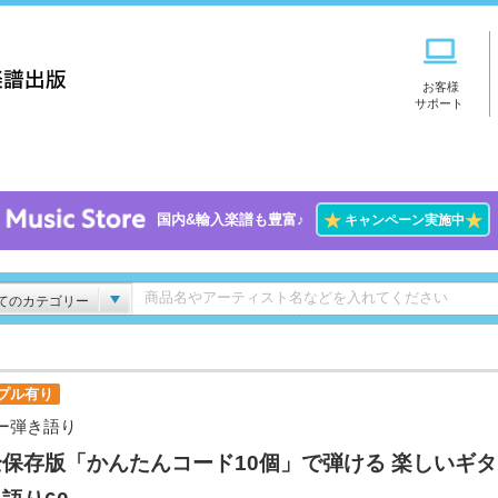
お客様
サポート
★
★
国内&輸入楽譜も豊富♪
キャンペーン実施中
てのカテゴリー
プル有り
ー弾き語り
保存版「かんたんコード10個」で弾ける 楽しいギ