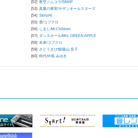
[52]
夜空ノムコウ/
SMAP
[53]
真夏の果実/
サザンオールスターズ
[54]
Story/
AI
[55]
蕾/
コブクロ
[56]
しるし/
Mr.Children
[57]
ダンスホール/
Mrs. GREEN APPLE
[58]
未来/
コブクロ
[59]
さとうきび畑/
森山 良子
[60]
時代/
中島 みゆき