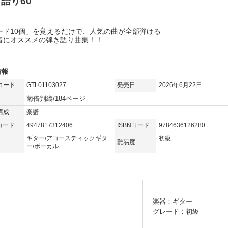
語り60
ード10個」を覚えるだけで、人気の曲が全部弾ける
者にオススメの弾き語り曲集！！
情報
コード
GTL01103027
発売日
2026年6月22日
菊倍判縦/184ページ
構成
楽譜
コード
4947817312406
ISBNコード
9784636126280
ギター/アコースティックギタ
初級
難易度
ー/ボーカル
楽器：ギター
グレード：初級