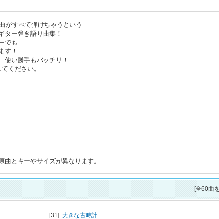
0曲がすべて弾けちゃうという
ギター弾き語り曲集！
ーでも
ます！
、使い勝手もバッチリ！
してください。
原曲とキーやサイズが異なります。
[全60曲
[31]
大きな古時計