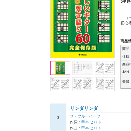
弾き
「コ
初心
商品
商品
仕様
商品
JAN
楽器
リンダリンダ
ザ・ブルーハーツ
3
作詞：
甲本 ヒロト
作曲：
甲本 ヒロト