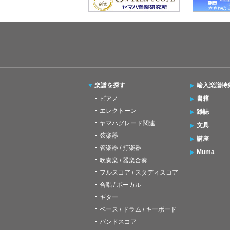
楽譜を探す
輸入楽譜特
ピアノ
書籍
エレクトーン
雑誌
ヤマハグレード関連
文具
弦楽器
講座
管楽器 / 打楽器
Muma
吹奏楽 / 器楽合奏
フルスコア / スタディスコア
合唱 / ボーカル
ギター
ベース / ドラム / キーボード
バンドスコア