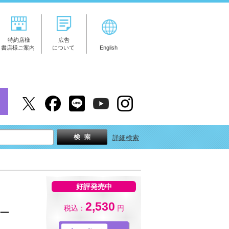
特約店様
広告
書店様ご案内
について
English
詳細検索
好評発売中
2,530
税込：
円
ター