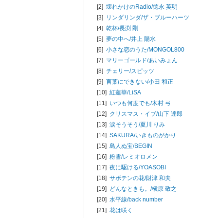
[2]
壊れかけのRadio/
徳永 英明
[3]
リンダリンダ/
ザ・ブルーハーツ
[4]
乾杯/
長渕 剛
[5]
夢の中へ/
井上 陽水
[6]
小さな恋のうた/
MONGOL800
[7]
マリーゴールド/
あいみょん
[8]
チェリー/
スピッツ
[9]
言葉にできない/
小田 和正
[10]
紅蓮華/
LiSA
[11]
いつも何度でも/
木村 弓
[12]
クリスマス・イブ/
山下 達郎
[13]
涙そうそう/
夏川 りみ
[14]
SAKURA/
いきものがかり
[15]
島人ぬ宝/
BEGIN
[16]
粉雪/
レミオロメン
[17]
夜に駆ける/
YOASOBI
[18]
サボテンの花/
財津 和夫
[19]
どんなときも。/
槇原 敬之
[20]
水平線/
back number
[21]
花は咲く