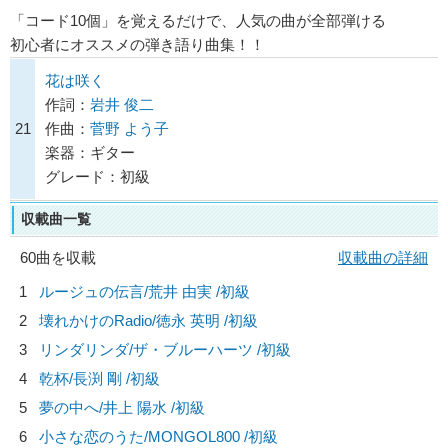
「コード10個」を覚えるだけで、人気の曲が全部弾ける
初心者にオススメの弾き語り曲集！！
花は咲く
作詞：
岩井 俊二
21
作曲：
菅野 よう子
楽器：ギター
グレード：初級
収載曲一覧
60曲を収載
収載曲の詳細
1
ルージュの伝言/
荒井 由実
/初級
2
壊れかけのRadio/
徳永 英明
/初級
3
リンダリンダ/
ザ・ブルーハーツ
/初級
4
乾杯/
長渕 剛
/初級
5
夢の中へ/
井上 陽水
/初級
6
小さな恋のうた/
MONGOL800
/初級