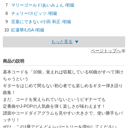
7
マリーゴールド/
あいみょん
/初級
8
チェリー/
スピッツ
/初級
9
言葉にできない/
小田 和正
/初級
10
紅蓮華/
LiSA
/初級
もっと見る
ページトップへ
商品の説明
基本コードを「10個」覚えれば収載している60曲がすべて弾け
ちゃうという
ギターをはじめて間もない初心者でも楽しめるギター弾き語り
曲集！
まだ、コードを覚えられていないというビギナーでも
定番曲やJ-POPの人気曲を弾く楽しさが味わえます！
譜面やコードダイアグラムも見やすい大きさで、使い勝手もバ
ッチリ！
ぜひ、この1冊でどんどんレパートリーを増やしてください。