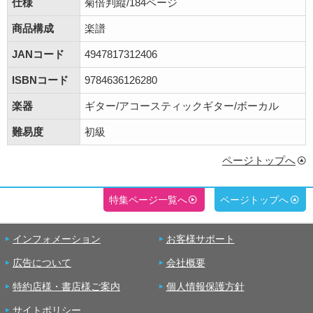
仕様
菊倍判縦/184ページ
商品構成
楽譜
JANコード
4947817312406
ISBNコード
9784636126280
楽器
ギター/アコースティックギター/ボーカル
難易度
初級
ページトップへ
特集ページ一覧へ
ページトップへ
インフォメーション
お客様サポート
広告について
会社概要
特約店様・書店様ご案内
個人情報保護方針
サイトポリシー