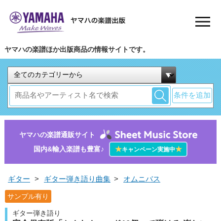
ヤマハの楽譜ほか出版商品の情報サイトです。
条件を追加
ヤマハの楽譜通販サイト
国内&輸入楽譜も豊富♪
★
★
キャンペーン実施中
ギター
>
ギター弾き語り曲集
>
オムニバス
サンプル有り
ギター弾き語り