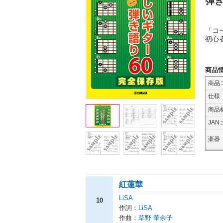
弾き
「コ
初心
商品
商品
仕様
商品
JAN
楽器
紅蓮華
LiSA
10
作詞：
LiSA
作曲：
草野 華余子