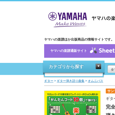
ヤマハの楽譜ほか出版商品の情報サイトです。
ヤマハの楽譜通販サイト
カテゴリから探す
全
ギター
>
ギター弾き語り曲集
>
オムニバス
サン
ギタ
完全