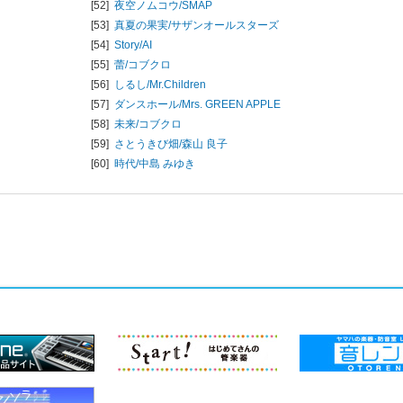
[52]
夜空ノムコウ/
SMAP
[53]
真夏の果実/
サザンオールスターズ
[54]
Story/
AI
[55]
蕾/
コブクロ
[56]
しるし/
Mr.Children
[57]
ダンスホール/
Mrs. GREEN APPLE
[58]
未来/
コブクロ
[59]
さとうきび畑/
森山 良子
[60]
時代/
中島 みゆき