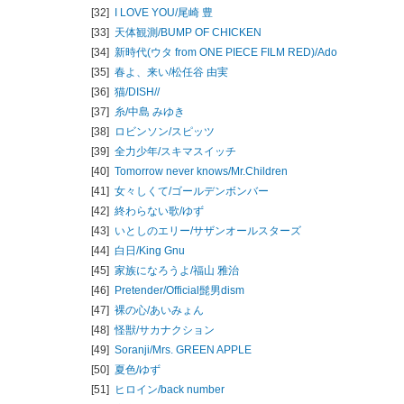
[32]
I LOVE YOU/
尾崎 豊
[33]
天体観測/
BUMP OF CHICKEN
[34]
新時代(ウタ from ONE PIECE FILM RED)/
Ado
[35]
春よ、来い/
松任谷 由実
[36]
猫/
DISH//
[37]
糸/
中島 みゆき
[38]
ロビンソン/
スピッツ
[39]
全力少年/
スキマスイッチ
[40]
Tomorrow never knows/
Mr.Children
[41]
女々しくて/
ゴールデンボンバー
[42]
終わらない歌/
ゆず
[43]
いとしのエリー/
サザンオールスターズ
[44]
白日/
King Gnu
[45]
家族になろうよ/
福山 雅治
[46]
Pretender/
Official髭男dism
[47]
裸の心/
あいみょん
[48]
怪獣/
サカナクション
[49]
Soranji/
Mrs. GREEN APPLE
[50]
夏色/
ゆず
[51]
ヒロイン/
back number