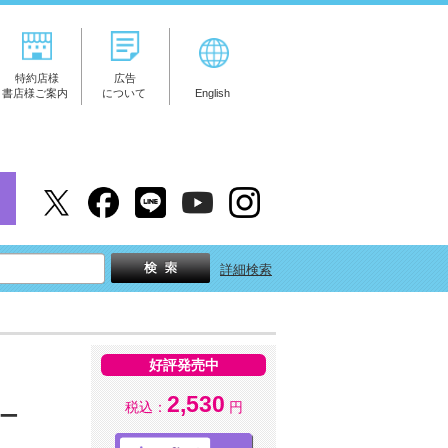
特約店様
広告
書店様ご案内
について
English
詳細検索
好評発売中
2,530
税込：
円
ター