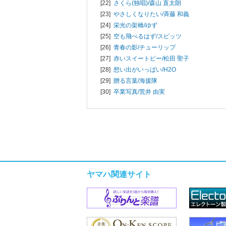
[22]
さくら(独唱)/
森山 直太朗
[23]
やさしくなりたい/
斉藤 和義
[24]
栄光の架橋/
ゆず
[25]
空も飛べるはず/
スピッツ
[26]
青春の影/
チューリップ
[27]
赤いスイートピー/
松田 聖子
[28]
想い出がいっぱい/
H2O
[29]
贈る言葉/
海援隊
[30]
卒業写真/
荒井 由実
ヤマハ関連サイト