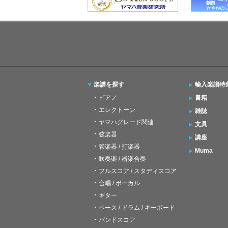
楽譜を探す
輸入楽譜特
ピアノ
書籍
エレクトーン
雑誌
ヤマハグレード関連
文具
弦楽器
講座
管楽器 / 打楽器
Muma
吹奏楽 / 器楽合奏
フルスコア / スタディスコア
合唱 / ボーカル
ギター
ベース / ドラム / キーボード
バンドスコア