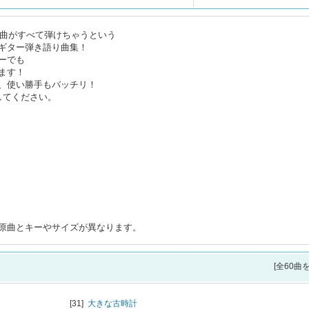
0曲がすべて弾けちゃうという
ギター弾き語り曲集！
ーでも
ます！
、使い勝手もバッチリ！
してください。
原曲とキーやサイズが異なります。
[全60曲
[31]
大きな古時計