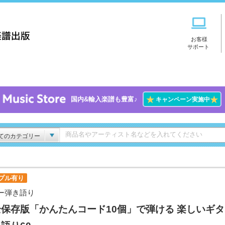
お客様
サポート
★
★
国内&輸入楽譜も豊富♪
キャンペーン実施中
てのカテゴリー
プル有り
ー弾き語り
保存版「かんたんコード10個」で弾ける 楽しいギ