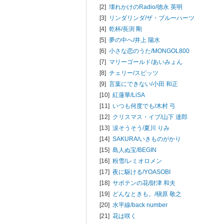
[2]
壊れかけのRadio/
徳永 英明
[3]
リンダリンダ/
ザ・ブルーハーツ
[4]
乾杯/
長渕 剛
[5]
夢の中へ/
井上 陽水
[6]
小さな恋のうた/
MONGOL800
[7]
マリーゴールド/
あいみょん
[8]
チェリー/
スピッツ
[9]
言葉にできない/
小田 和正
[10]
紅蓮華/
LiSA
[11]
いつも何度でも/
木村 弓
[12]
クリスマス・イブ/
山下 達郎
[13]
涙そうそう/
夏川 りみ
[14]
SAKURA/
いきものがかり
[15]
島人ぬ宝/
BEGIN
[16]
粉雪/
レミオロメン
[17]
夜に駆ける/
YOASOBI
[18]
サボテンの花/
財津 和夫
[19]
どんなときも。/
槇原 敬之
[20]
水平線/
back number
[21]
花は咲く