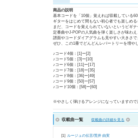
商品の説明
基本コードを「10個」覚えれば収載している6
ギターをはじめて間もない初心者でも楽しめる
まだ、コードを覚えられていないというビギナ
定番曲やJ-POPの人気曲を弾く楽しさが味わえ
譜面やコードダイアグラムも見やすい大きさで
ぜひ、この1冊でどんどんレパートリーを増や
♪コード4個：[1]ー[2]
♪コード5個：[3]ー[10]
♪コード6個：[11]ー[17]
♪コード7個：[18]ー[35]
♪コード8個：[36]ー[49]
♪コード9個：[50]ー[57]
♪コード10個：[58]ー[60]
※やさしく弾けるアレンジになっていますので
収載曲一覧
収載曲の詳細を見る
[1]
ルージュの伝言/
荒井 由実