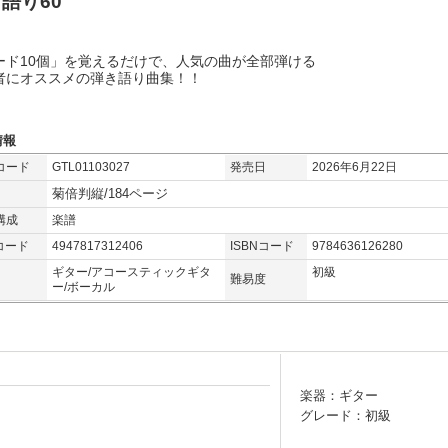
語り60
ード10個」を覚えるだけで、人気の曲が全部弾ける
者にオススメの弾き語り曲集！！
情報
コード
GTL01103027
発売日
2026年6月22日
菊倍判縦/184ページ
構成
楽譜
コード
4947817312406
ISBNコード
9784636126280
ギター/アコースティックギタ
初級
難易度
ー/ボーカル
楽器：ギター
グレード：初級