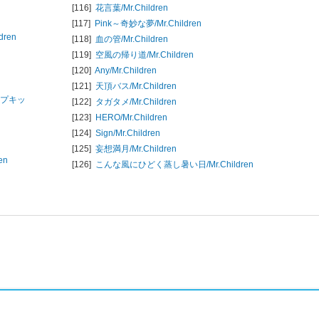
[116]
花言葉/
Mr.Children
[117]
Pink～奇妙な夢/
Mr.Children
ldren
[118]
血の管/
Mr.Children
[119]
空風の帰り道/
Mr.Children
[120]
Any/
Mr.Children
[121]
天頂バス/
Mr.Children
ロップキッ
[122]
タガタメ/
Mr.Children
[123]
HERO/
Mr.Children
[124]
Sign/
Mr.Children
[125]
妄想満月/
Mr.Children
en
[126]
こんな風にひどく蒸し暑い日/
Mr.Children