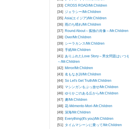
[33]
CROSS ROAD/
Mr.Children
[34]
ジェラシー/
Mr.Children
[35]
Asia(エイジア)/
Mr.Children
[36]
雨のち晴れ/
Mr.Children
[37]
Round About～孤独の肖像～/
Mr.Children
[38]
Over/
Mr.Children
[39]
シーラカンス/
Mr.Children
[40]
手紙/
Mr.Children
[41]
ありふれたLove Story～男女問題はい
～/
Mr.Children
[42]
Mirror/
Mr.Children
[43]
名もなき詩/
Mr.Children
[44]
So Let's Get Truth/
Mr.Children
[45]
マシンガンをぶっ放せ/
Mr.Children
[46]
ゆりかごのある丘から/
Mr.Children
[47]
虜/
Mr.Children
[48]
花-Mémento-Mori-/
Mr.Children
[49]
深海/
Mr.Children
[50]
Everything(It's you)/
Mr.Children
[51]
タイムマシーンに乗って/
Mr.Children