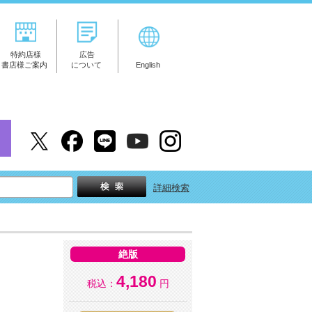
特約店様
広告
書店様ご案内
について
English
詳細検索
絶版
4,180
税込：
円