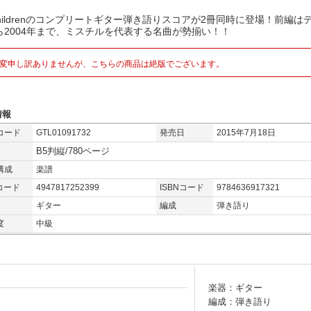
Childrenのコンプリートギター弾き語りスコアが2冊同時に登場！前編は
ら2004年まで、ミスチルを代表する名曲が勢揃い！！
変申し訳ありませんが、こちらの商品は絶版でございます。
情報
コード
GTL01091732
発売日
2015年7月18日
B5判縦/780ページ
構成
楽譜
コード
4947817252399
ISBNコード
9784636917321
ギター
編成
弾き語り
度
中級
楽器：ギター
編成：弾き語り