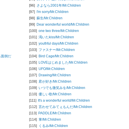
[96]
さよなら2001年/
Mr.Children
[97]
I'm sorry/
Mr.Children
[98]
蘇生/
Mr.Children
[99]
Dear wonderful world/
Mr.Children
[100]
one two three/
Mr.Children
[101]
渇いたkiss/
Mr.Children
[102]
youthful days/
Mr.Children
[103]
ファスナー/
Mr.Children
つも面倒だ
[104]
Bird Cage/
Mr.Children
[105]
LOVEはじめました/
Mr.Children
[106]
UFO/
Mr.Children
[107]
Drawing/
Mr.Children
[108]
君が好き/
Mr.Children
[109]
いつでも微笑みを/
Mr.Children
[110]
優しい歌/
Mr.Children
[111]
It's a wonderful world/
Mr.Children
[112]
言わせてみてぇもんだ/
Mr.Children
[113]
PADDLE/
Mr.Children
[114]
掌/
Mr.Children
[115]
くるみ/
Mr.Children