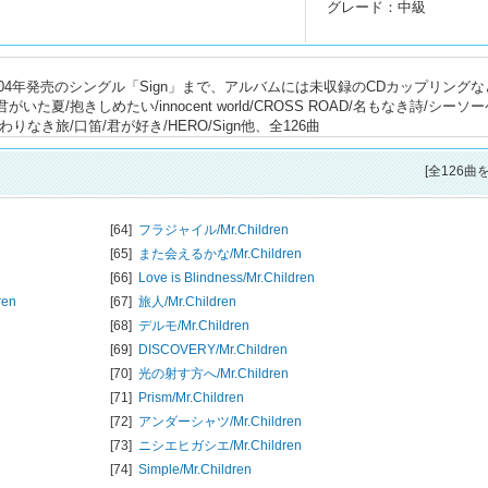
グレード：中級
ら、2004年発売のシングル「Sign」まで、アルバムには未収録のCDカップリング
夏/抱きしめたい/innocent world/CROSS ROAD/名もなき詩/シーソ
s/終わりなき旅/口笛/君が好き/HERO/Sign他、全126曲
[全126曲
[64]
フラジャイル/
Mr.Children
[65]
また会えるかな/
Mr.Children
[66]
Love is Blindness/
Mr.Children
ren
[67]
旅人/
Mr.Children
[68]
デルモ/
Mr.Children
[69]
DISCOVERY/
Mr.Children
[70]
光の射す方へ/
Mr.Children
[71]
Prism/
Mr.Children
[72]
アンダーシャツ/
Mr.Children
[73]
ニシエヒガシエ/
Mr.Children
[74]
Simple/
Mr.Children