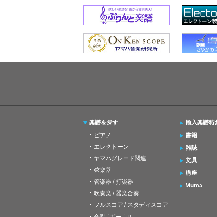
楽譜を探す
輸入楽譜特
ピアノ
書籍
エレクトーン
雑誌
ヤマハグレード関連
文具
弦楽器
講座
管楽器 / 打楽器
Muma
吹奏楽 / 器楽合奏
フルスコア / スタディスコア
合唱 / ボーカル