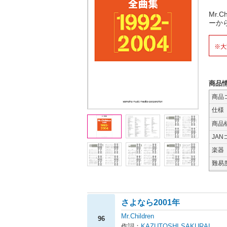
Mr.
ーか
※大
商品
商品
仕様
商品
JAN
楽器
難易
さよなら2001年
Mr.Children
96
作詞：
KAZUTOSHI SAKURAI