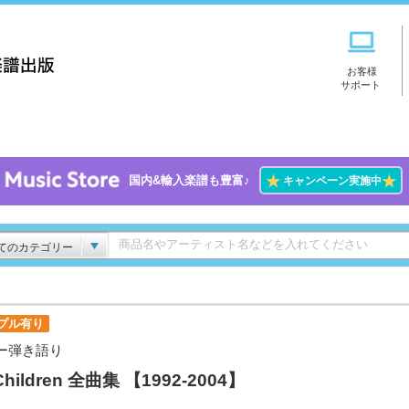
お客様
サポート
★
★
国内&輸入楽譜も豊富♪
キャンペーン実施中
てのカテゴリー
プル有り
ー弾き語り
Children 全曲集 【1992-2004】