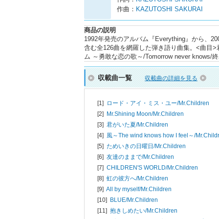
作曲：
KAZUTOSHI SAKURAI
商品の説明
1992年発売のアルバム『Everything』か
含む全126曲を網羅した弾き語り曲集。<曲目>君がいた
ム ～勇敢な恋の歌～/Tomorrow never know
収載曲一覧
収載曲の詳細を見る
[1]
ロード・アイ・ミス・ユー/
Mr.Children
[2]
Mr.Shining Moon/
Mr.Children
[3]
君がいた夏/
Mr.Children
[4]
風～The wind knows how I feel～/
Mr.Child
[5]
ためいきの日曜日/
Mr.Children
[6]
友達のままで/
Mr.Children
[7]
CHILDREN'S WORLD/
Mr.Children
[8]
虹の彼方へ/
Mr.Children
[9]
All by myself/
Mr.Children
[10]
BLUE/
Mr.Children
[11]
抱きしめたい/
Mr.Children