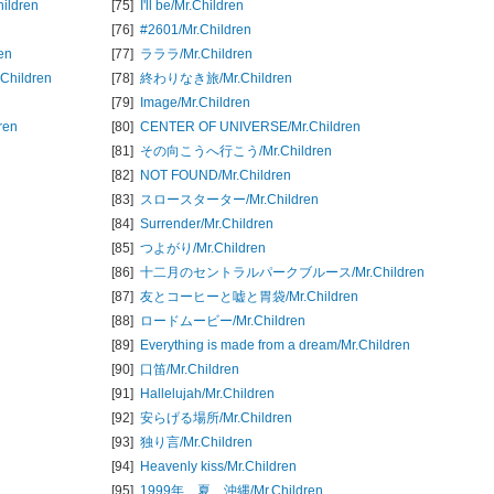
hildren
[75]
I'll be/
Mr.Children
[76]
#2601/
Mr.Children
en
[77]
ラララ/
Mr.Children
.Children
[78]
終わりなき旅/
Mr.Children
[79]
Image/
Mr.Children
ren
[80]
CENTER OF UNIVERSE/
Mr.Children
[81]
その向こうへ行こう/
Mr.Children
[82]
NOT FOUND/
Mr.Children
[83]
スロースターター/
Mr.Children
[84]
Surrender/
Mr.Children
[85]
つよがり/
Mr.Children
[86]
十二月のセントラルパークブルース/
Mr.Children
[87]
友とコーヒーと嘘と胃袋/
Mr.Children
[88]
ロードムービー/
Mr.Children
[89]
Everything is made from a dream/
Mr.Children
[90]
口笛/
Mr.Children
[91]
Hallelujah/
Mr.Children
[92]
安らげる場所/
Mr.Children
[93]
独り言/
Mr.Children
[94]
Heavenly kiss/
Mr.Children
[95]
1999年、夏、沖縄/
Mr.Children