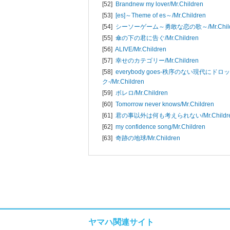
[52]
Brandnew my lover/
Mr.Children
[53]
[es]～Theme of es～/
Mr.Children
[54]
シーソーゲーム～勇敢な恋の歌～/
Mr.Chi
[55]
傘の下の君に告ぐ/
Mr.Children
[56]
ALIVE/
Mr.Children
[57]
幸せのカテゴリー/
Mr.Children
[58]
everybody goes-秩序のない現代にド
ク-/
Mr.Children
[59]
ボレロ/
Mr.Children
[60]
Tomorrow never knows/
Mr.Children
[61]
君の事以外は何も考えられない/
Mr.Childr
[62]
my confidence song/
Mr.Children
[63]
奇跡の地球/
Mr.Children
ヤマハ関連サイト