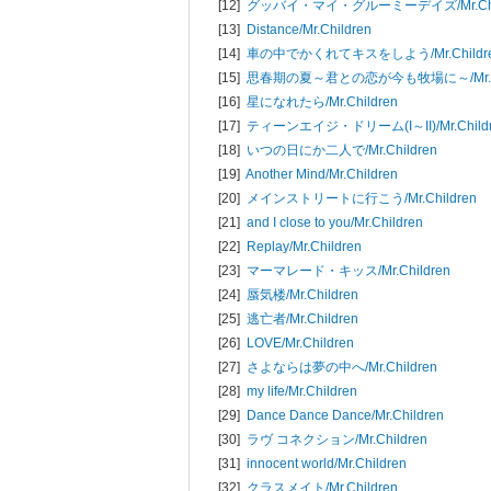
[12]
グッバイ・マイ・グルーミーデイズ/
Mr.C
[13]
Distance/
Mr.Children
[14]
車の中でかくれてキスをしよう/
Mr.Childr
[15]
思春期の夏～君との恋が今も牧場に～/
Mr
[16]
星になれたら/
Mr.Children
[17]
ティーンエイジ・ドリーム(I～II)/
Mr.Child
[18]
いつの日にか二人で/
Mr.Children
[19]
Another Mind/
Mr.Children
[20]
メインストリートに行こう/
Mr.Children
[21]
and I close to you/
Mr.Children
[22]
Replay/
Mr.Children
[23]
マーマレード・キッス/
Mr.Children
[24]
蜃気楼/
Mr.Children
[25]
逃亡者/
Mr.Children
[26]
LOVE/
Mr.Children
[27]
さよならは夢の中へ/
Mr.Children
[28]
my life/
Mr.Children
[29]
Dance Dance Dance/
Mr.Children
[30]
ラヴ コネクション/
Mr.Children
[31]
innocent world/
Mr.Children
[32]
クラスメイト/
Mr.Children