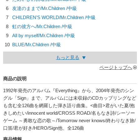
6
友達のままで/
Mr.Children
/中級
7
CHILDREN'S WORLD/
Mr.Children
/中級
8
虹の彼方へ/
Mr.Children
/中級
9
All by myself/
Mr.Children
/中級
10
BLUE/
Mr.Children
/中級
もっと見る
ページトップへ
商品の説明
1992年発売のアルバム『Everything』から、2004年発売のシン
グル「Sign」まで、アルバムには未収録のCDカップリングなど
も含む全126曲を網羅した弾き語り曲集。<曲目>君がいた夏/抱
きしめたい/innocent world/CROSS ROAD/名もなき詩/シーソー
ゲーム ～勇敢な恋の歌～/Tomorrow never knows/終わりなき旅/
口笛/君が好き/HERO/Sign他、全126曲
商品情報