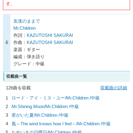
す。
友達のままで
Mr.Children
作詞：
KAZUTOSHI SAKURAI
6
作曲：
KAZUTOSHI SAKURAI
楽器：ギター
編成：弾き語り
グレード：中級
収載曲一覧
126曲を収載
収載曲の詳細
1
ロード・アイ・ミス・ユー/
Mr.Children
/中級
2
Mr.Shining Moon/
Mr.Children
/中級
3
君がいた夏/
Mr.Children
/中級
4
風～The wind knows how I feel～/
Mr.Children
/中級
5
ためいきの日曜日/
Mr.Children
/中級