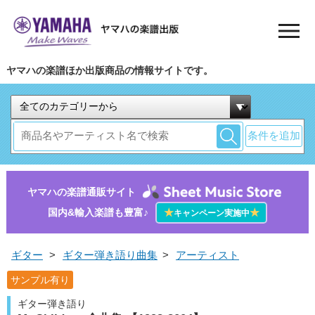
ヤマハの楽譜ほか出版商品の情報サイトです。
条件を追加
ヤマハの楽譜通販サイト
国内&輸入楽譜も豊富♪
★
★
キャンペーン実施中
ギター
>
ギター弾き語り曲集
>
アーティスト
サンプル有り
ギター弾き語り