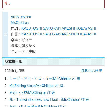
す。
All by myself
Mr.Children
作詞：
KAZUTOSHI SAKURAI/TAKESHI KOBAYASHI
9
作曲：
KAZUTOSHI SAKURAI/TAKESHI KOBAYASHI
楽器：ギター
編成：弾き語り
グレード：中級
収載曲一覧
126曲を収載
収載曲の詳細
1
ロード・アイ・ミス・ユー/
Mr.Children
/中級
2
Mr.Shining Moon/
Mr.Children
/中級
3
君がいた夏/
Mr.Children
/中級
4
風～The wind knows how I feel～/
Mr.Children
/中級
5
ためいきの日曜日/
Mr.Children
/中級