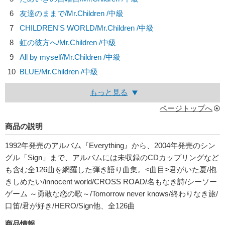
6
友達のままで/
Mr.Children
/中級
7
CHILDREN'S WORLD/
Mr.Children
/中級
8
虹の彼方へ/
Mr.Children
/中級
9
All by myself/
Mr.Children
/中級
10
BLUE/
Mr.Children
/中級
もっと見る
ページトップへ
商品の説明
1992年発売のアルバム『Everything』から、2004年発売のシン
グル「Sign」まで、アルバムには未収録のCDカップリングなど
も含む全126曲を網羅した弾き語り曲集。<曲目>君がいた夏/抱
きしめたい/innocent world/CROSS ROAD/名もなき詩/シーソー
ゲーム ～勇敢な恋の歌～/Tomorrow never knows/終わりなき旅/
口笛/君が好き/HERO/Sign他、全126曲
商品情報