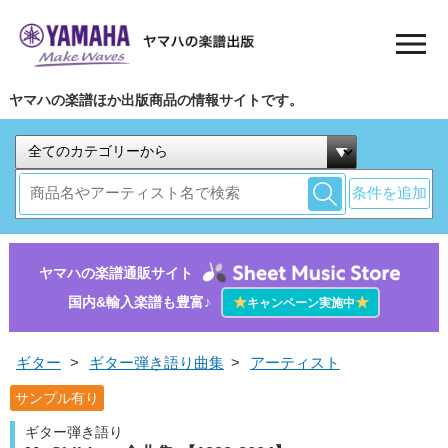
ヤマハの楽譜ほか出版商品の情報サイトです。
条件を追加
ヤマハの楽譜通販サイト
国内&輸入楽譜も豊富♪
★
★
キャンペーン実施中
ギター
>
ギター弾き語り曲集
>
アーティスト
サンプル有り
ギター弾き語り