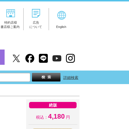
特約店様
広告
書店様ご案内
について
English
詳細検索
絶版
4,180
税込：
円