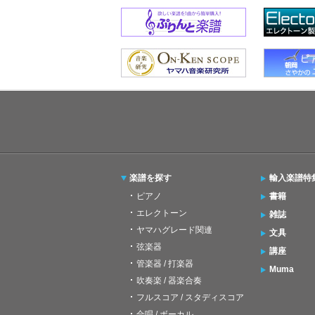
楽譜を探す
輸入楽譜特
ピアノ
書籍
エレクトーン
雑誌
ヤマハグレード関連
文具
弦楽器
講座
管楽器 / 打楽器
Muma
吹奏楽 / 器楽合奏
フルスコア / スタディスコア
合唱 / ボーカル