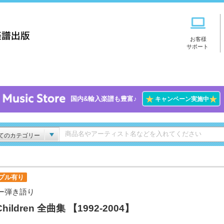
お客様
サポート
★
★
国内&輸入楽譜も豊富♪
キャンペーン実施中
てのカテゴリー
プル有り
ー弾き語り
Children 全曲集 【1992-2004】