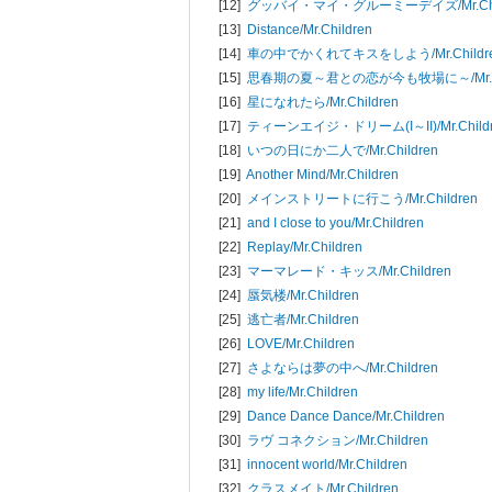
[12]
グッバイ・マイ・グルーミーデイズ/
Mr.C
[13]
Distance/
Mr.Children
[14]
車の中でかくれてキスをしよう/
Mr.Childr
[15]
思春期の夏～君との恋が今も牧場に～/
Mr
[16]
星になれたら/
Mr.Children
[17]
ティーンエイジ・ドリーム(I～II)/
Mr.Child
[18]
いつの日にか二人で/
Mr.Children
[19]
Another Mind/
Mr.Children
[20]
メインストリートに行こう/
Mr.Children
[21]
and I close to you/
Mr.Children
[22]
Replay/
Mr.Children
[23]
マーマレード・キッス/
Mr.Children
[24]
蜃気楼/
Mr.Children
[25]
逃亡者/
Mr.Children
[26]
LOVE/
Mr.Children
[27]
さよならは夢の中へ/
Mr.Children
[28]
my life/
Mr.Children
[29]
Dance Dance Dance/
Mr.Children
[30]
ラヴ コネクション/
Mr.Children
[31]
innocent world/
Mr.Children
[32]
クラスメイト/
Mr.Children