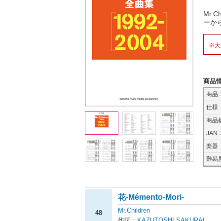
Mr.
ーか
※大
商品
商品
仕様
商品
JAN
楽器
難易
花-Mémento-Mori-
Mr.Children
48
作詞：
KAZUTOSHI SAKURAI