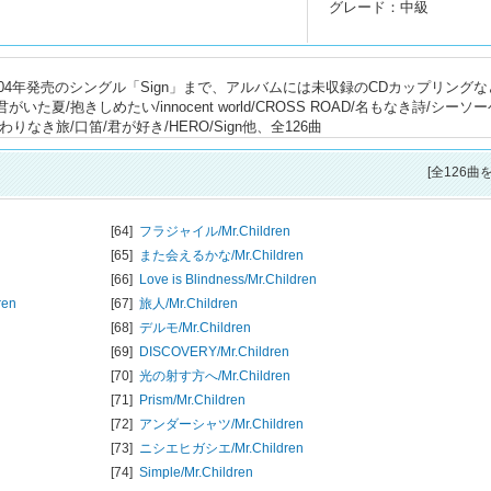
グレード：中級
ら、2004年発売のシングル「Sign」まで、アルバムには未収録のCDカップリング
夏/抱きしめたい/innocent world/CROSS ROAD/名もなき詩/シーソ
s/終わりなき旅/口笛/君が好き/HERO/Sign他、全126曲
[全126曲
[64]
フラジャイル/
Mr.Children
[65]
また会えるかな/
Mr.Children
[66]
Love is Blindness/
Mr.Children
ren
[67]
旅人/
Mr.Children
[68]
デルモ/
Mr.Children
[69]
DISCOVERY/
Mr.Children
[70]
光の射す方へ/
Mr.Children
[71]
Prism/
Mr.Children
[72]
アンダーシャツ/
Mr.Children
[73]
ニシエヒガシエ/
Mr.Children
[74]
Simple/
Mr.Children