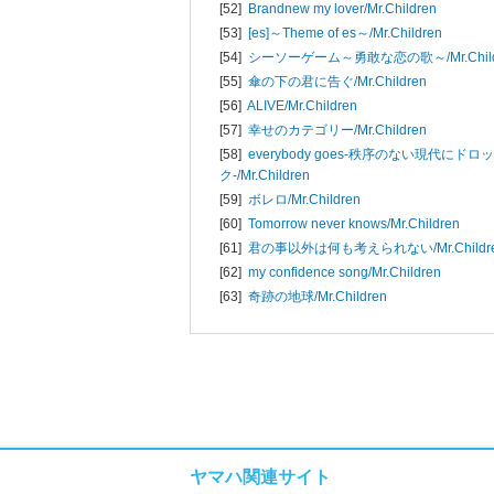
[52]
Brandnew my lover/
Mr.Children
[53]
[es]～Theme of es～/
Mr.Children
[54]
シーソーゲーム～勇敢な恋の歌～/
Mr.Chi
[55]
傘の下の君に告ぐ/
Mr.Children
[56]
ALIVE/
Mr.Children
[57]
幸せのカテゴリー/
Mr.Children
[58]
everybody goes-秩序のない現代にド
ク-/
Mr.Children
[59]
ボレロ/
Mr.Children
[60]
Tomorrow never knows/
Mr.Children
[61]
君の事以外は何も考えられない/
Mr.Childr
[62]
my confidence song/
Mr.Children
[63]
奇跡の地球/
Mr.Children
ヤマハ関連サイト