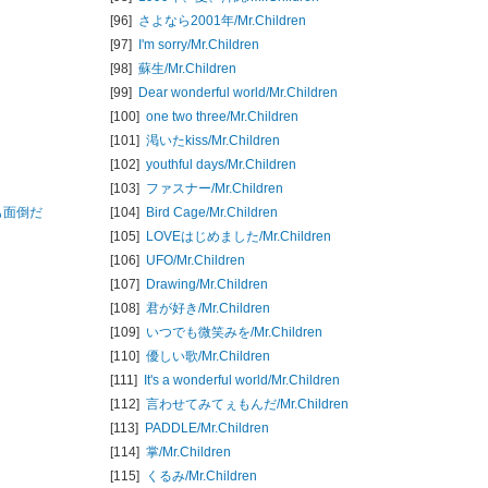
[96]
さよなら2001年/
Mr.Children
[97]
I'm sorry/
Mr.Children
[98]
蘇生/
Mr.Children
[99]
Dear wonderful world/
Mr.Children
[100]
one two three/
Mr.Children
[101]
渇いたkiss/
Mr.Children
[102]
youthful days/
Mr.Children
[103]
ファスナー/
Mr.Children
つも面倒だ
[104]
Bird Cage/
Mr.Children
[105]
LOVEはじめました/
Mr.Children
[106]
UFO/
Mr.Children
[107]
Drawing/
Mr.Children
[108]
君が好き/
Mr.Children
[109]
いつでも微笑みを/
Mr.Children
[110]
優しい歌/
Mr.Children
[111]
It's a wonderful world/
Mr.Children
[112]
言わせてみてぇもんだ/
Mr.Children
[113]
PADDLE/
Mr.Children
[114]
掌/
Mr.Children
[115]
くるみ/
Mr.Children