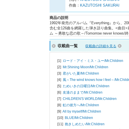
作曲：
KAZUTOSHI SAKURAI
商品の説明
1992年発売のアルバム『Everything』か
含む全126曲を網羅した弾き語り曲集。<曲目>君がいた
ム ～勇敢な恋の歌～/Tomorrow never know
収載曲一覧
収載曲の詳細を見る
[1]
ロード・アイ・ミス・ユー/
Mr.Children
[2]
Mr.Shining Moon/
Mr.Children
[3]
君がいた夏/
Mr.Children
[4]
風～The wind knows how I feel～/
Mr.Child
[5]
ためいきの日曜日/
Mr.Children
[6]
友達のままで/
Mr.Children
[7]
CHILDREN'S WORLD/
Mr.Children
[8]
虹の彼方へ/
Mr.Children
[9]
All by myself/
Mr.Children
[10]
BLUE/
Mr.Children
[11]
抱きしめたい/
Mr.Children