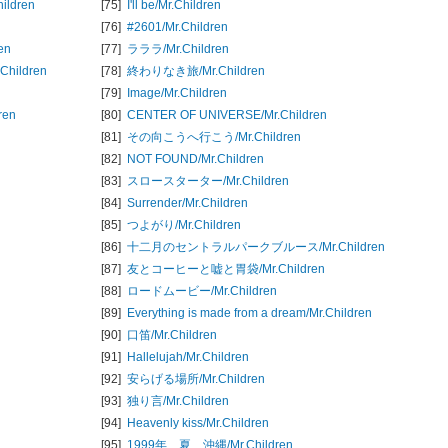
hildren
[75]
I'll be/
Mr.Children
[76]
#2601/
Mr.Children
en
[77]
ラララ/
Mr.Children
.Children
[78]
終わりなき旅/
Mr.Children
[79]
Image/
Mr.Children
ren
[80]
CENTER OF UNIVERSE/
Mr.Children
[81]
その向こうへ行こう/
Mr.Children
[82]
NOT FOUND/
Mr.Children
[83]
スロースターター/
Mr.Children
[84]
Surrender/
Mr.Children
[85]
つよがり/
Mr.Children
[86]
十二月のセントラルパークブルース/
Mr.Children
[87]
友とコーヒーと嘘と胃袋/
Mr.Children
[88]
ロードムービー/
Mr.Children
[89]
Everything is made from a dream/
Mr.Children
[90]
口笛/
Mr.Children
[91]
Hallelujah/
Mr.Children
[92]
安らげる場所/
Mr.Children
[93]
独り言/
Mr.Children
[94]
Heavenly kiss/
Mr.Children
[95]
1999年、夏、沖縄/
Mr.Children