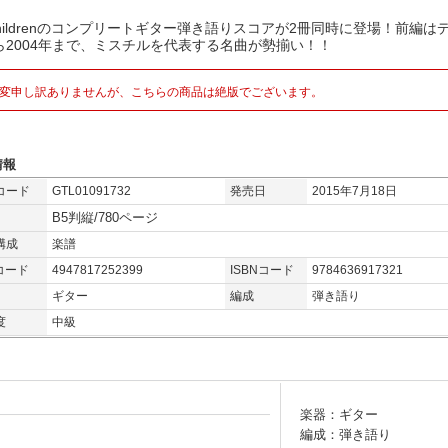
Childrenのコンプリートギター弾き語りスコアが2冊同時に登場！前編は
ら2004年まで、ミスチルを代表する名曲が勢揃い！！
変申し訳ありませんが、こちらの商品は絶版でございます。
情報
コード
GTL01091732
発売日
2015年7月18日
B5判縦/780ページ
構成
楽譜
コード
4947817252399
ISBNコード
9784636917321
ギター
編成
弾き語り
度
中級
楽器：ギター
編成：弾き語り