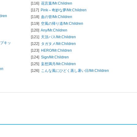
[116]
花言葉/
Mr.Children
[117]
Pink～奇妙な夢/
Mr.Children
ldren
[118]
血の管/
Mr.Children
[119]
空風の帰り道/
Mr.Children
[120]
Any/
Mr.Children
[121]
天頂バス/
Mr.Children
ロップキッ
[122]
タガタメ/
Mr.Children
[123]
HERO/
Mr.Children
[124]
Sign/
Mr.Children
[125]
妄想満月/
Mr.Children
en
[126]
こんな風にひどく蒸し暑い日/
Mr.Children