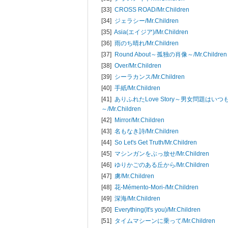
[33]
CROSS ROAD/
Mr.Children
[34]
ジェラシー/
Mr.Children
[35]
Asia(エイジア)/
Mr.Children
[36]
雨のち晴れ/
Mr.Children
[37]
Round About～孤独の肖像～/
Mr.Children
[38]
Over/
Mr.Children
[39]
シーラカンス/
Mr.Children
[40]
手紙/
Mr.Children
[41]
ありふれたLove Story～男女問題はい
～/
Mr.Children
[42]
Mirror/
Mr.Children
[43]
名もなき詩/
Mr.Children
[44]
So Let's Get Truth/
Mr.Children
[45]
マシンガンをぶっ放せ/
Mr.Children
[46]
ゆりかごのある丘から/
Mr.Children
[47]
虜/
Mr.Children
[48]
花-Mémento-Mori-/
Mr.Children
[49]
深海/
Mr.Children
[50]
Everything(It's you)/
Mr.Children
[51]
タイムマシーンに乗って/
Mr.Children