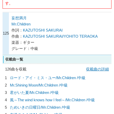
す。
妄想満月
Mr.Children
作詞：
KAZUTOSHI SAKURAI
125
作曲：
KAZUTOSHI SAKURAI/YOHITO TERAOKA
楽器：ギター
グレード：中級
収載曲一覧
126曲を収載
収載曲の詳細
1
ロード・アイ・ミス・ユー/
Mr.Children
/中級
2
Mr.Shining Moon/
Mr.Children
/中級
3
君がいた夏/
Mr.Children
/中級
4
風～The wind knows how I feel～/
Mr.Children
/中級
5
ためいきの日曜日/
Mr.Children
/中級