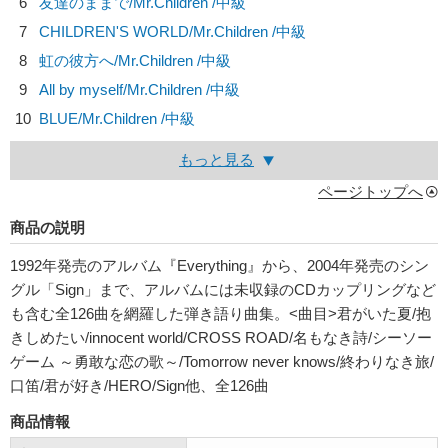
6
友達のままで/
Mr.Children
/中級
7
CHILDREN'S WORLD/
Mr.Children
/中級
8
虹の彼方へ/
Mr.Children
/中級
9
All by myself/
Mr.Children
/中級
10
BLUE/
Mr.Children
/中級
もっと見る
ページトップへ
商品の説明
1992年発売のアルバム『Everything』から、2004年発売のシン
グル「Sign」まで、アルバムには未収録のCDカップリングなど
も含む全126曲を網羅した弾き語り曲集。<曲目>君がいた夏/抱
きしめたい/innocent world/CROSS ROAD/名もなき詩/シーソー
ゲーム ～勇敢な恋の歌～/Tomorrow never knows/終わりなき旅/
口笛/君が好き/HERO/Sign他、全126曲
商品情報