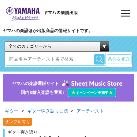
ヤマハの楽譜ほか出版商品の情報サイトです。
条件を追加
ヤマハの楽譜通販サイト
国内&輸入楽譜も豊富♪
★
★
キャンペーン実施中
ギター
>
ギター弾き語り曲集
>
アーティスト
サンプル有り
ギター弾き語り