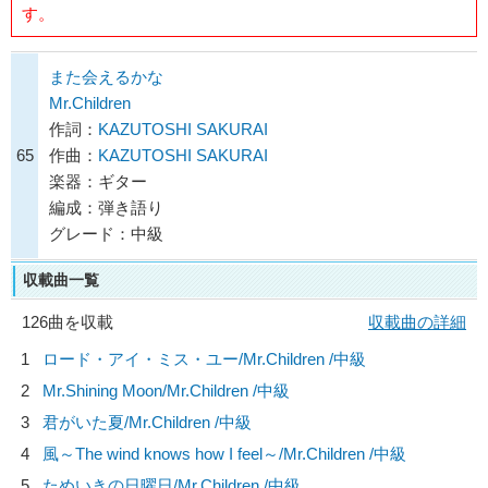
す。
また会えるかな
Mr.Children
作詞：
KAZUTOSHI SAKURAI
65
作曲：
KAZUTOSHI SAKURAI
楽器：ギター
編成：弾き語り
グレード：中級
収載曲一覧
126曲を収載
収載曲の詳細
1
ロード・アイ・ミス・ユー/
Mr.Children
/中級
2
Mr.Shining Moon/
Mr.Children
/中級
3
君がいた夏/
Mr.Children
/中級
4
風～The wind knows how I feel～/
Mr.Children
/中級
5
ためいきの日曜日/
Mr.Children
/中級