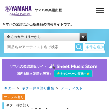
ヤマハの楽譜ほか出版商品の情報サイトです。
条件を追加
ヤマハの楽譜通販サイト
国内&輸入楽譜も豊富♪
★
★
キャンペーン実施中
ギター
>
ギター弾き語り曲集
>
アーティスト
サンプル有り
ギター弾き語り