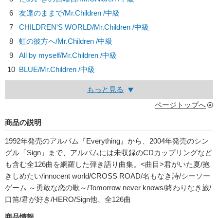
6
友達のままで/
Mr.Children
/中級
7
CHILDREN'S WORLD/
Mr.Children
/中級
8
虹の彼方へ/
Mr.Children
/中級
9
All by myself/
Mr.Children
/中級
10
BLUE/
Mr.Children
/中級
もっと見る
ページトップへ
商品の説明
1992年発売のアルバム『Everything』から、2004年発売のシン
グル「Sign」まで、アルバムには未収録のCDカップリングなど
も含む全126曲を網羅した弾き語り曲集。<曲目>君がいた夏/抱
きしめたい/innocent world/CROSS ROAD/名もなき詩/シーソー
ゲーム ～勇敢な恋の歌～/Tomorrow never knows/終わりなき旅/
口笛/君が好き/HERO/Sign他、全126曲
商品情報