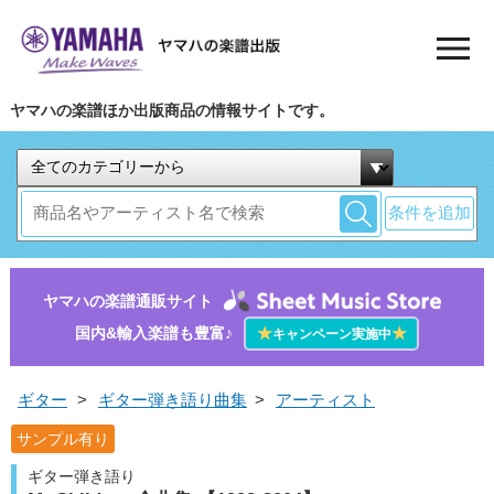
ヤマハの楽譜ほか出版商品の情報サイトです。
条件を追加
ヤマハの楽譜通販サイト
国内&輸入楽譜も豊富♪
★
★
キャンペーン実施中
ギター
>
ギター弾き語り曲集
>
アーティスト
サンプル有り
ギター弾き語り