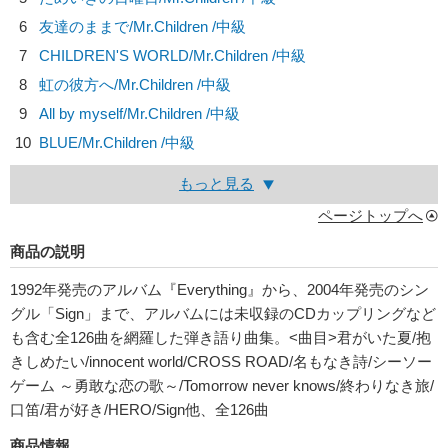
6
友達のままで/
Mr.Children
/中級
7
CHILDREN'S WORLD/
Mr.Children
/中級
8
虹の彼方へ/
Mr.Children
/中級
9
All by myself/
Mr.Children
/中級
10
BLUE/
Mr.Children
/中級
もっと見る
ページトップへ
商品の説明
1992年発売のアルバム『Everything』から、2004年発売のシン
グル「Sign」まで、アルバムには未収録のCDカップリングなど
も含む全126曲を網羅した弾き語り曲集。<曲目>君がいた夏/抱
きしめたい/innocent world/CROSS ROAD/名もなき詩/シーソー
ゲーム ～勇敢な恋の歌～/Tomorrow never knows/終わりなき旅/
口笛/君が好き/HERO/Sign他、全126曲
商品情報