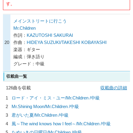
す。
メインストリートに行こう
Mr.Children
作詞：
KAZUTOSHI SAKURAI
20
作曲：
HIDEYA SUZUKI/TAKESHI KOBAYASHI
楽器：ギター
編成：弾き語り
グレード：中級
収載曲一覧
126曲を収載
収載曲の詳細
1
ロード・アイ・ミス・ユー/
Mr.Children
/中級
2
Mr.Shining Moon/
Mr.Children
/中級
3
君がいた夏/
Mr.Children
/中級
4
風～The wind knows how I feel～/
Mr.Children
/中級
5
ためいきの日曜日/
Mr.Children
/中級