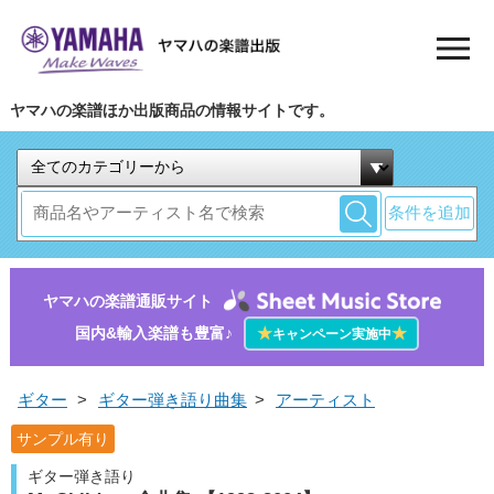
ヤマハの楽譜ほか出版商品の情報サイトです。
条件を追加
ヤマハの楽譜通販サイト
国内&輸入楽譜も豊富♪
★
★
キャンペーン実施中
ギター
>
ギター弾き語り曲集
>
アーティスト
サンプル有り
ギター弾き語り