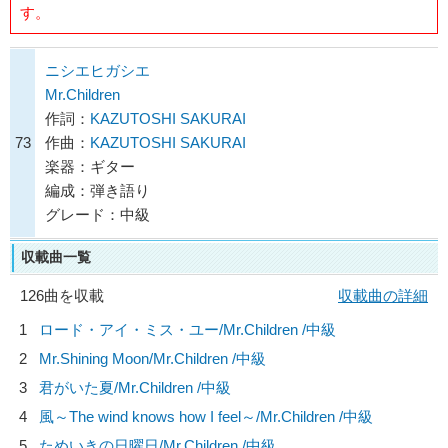
す。
ニシエヒガシエ
Mr.Children
作詞：
KAZUTOSHI SAKURAI
73
作曲：
KAZUTOSHI SAKURAI
楽器：ギター
編成：弾き語り
グレード：中級
収載曲一覧
126曲を収載
収載曲の詳細
1
ロード・アイ・ミス・ユー/
Mr.Children
/中級
2
Mr.Shining Moon/
Mr.Children
/中級
3
君がいた夏/
Mr.Children
/中級
4
風～The wind knows how I feel～/
Mr.Children
/中級
5
ためいきの日曜日/
Mr.Children
/中級