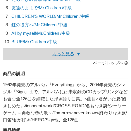
6
友達のままで/
Mr.Children
/中級
7
CHILDREN'S WORLD/
Mr.Children
/中級
8
虹の彼方へ/
Mr.Children
/中級
9
All by myself/
Mr.Children
/中級
10
BLUE/
Mr.Children
/中級
もっと見る
ページトップへ
商品の説明
1992年発売のアルバム『Everything』から、2004年発売のシン
グル「Sign」まで、アルバムには未収録のCDカップリングなど
も含む全126曲を網羅した弾き語り曲集。<曲目>君がいた夏/抱
きしめたい/innocent world/CROSS ROAD/名もなき詩/シーソー
ゲーム ～勇敢な恋の歌～/Tomorrow never knows/終わりなき旅/
口笛/君が好き/HERO/Sign他、全126曲
商品情報