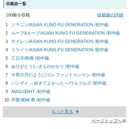
収載曲一覧
100曲を収載
収載曲の詳細
1
ソラニン/
ASIAN KUNG-FU GENERATION
/初中級
2
ループ&ループ/
ASIAN KUNG-FU GENERATION
/初中級
3
サイレン/
ASIAN KUNG-FU GENERATION
/初中級
4
リライト/
ASIAN KUNG-FU GENERATION
/初中級
5
三日月/
絢香
/初中級
6
ありがとう/
いきものがかり
/初中級
7
今宵の月のように/
エレファントカシマシ
/初中級
8
バンザイ ～好きでよかった～/
ウルフルズ
/初中級
9
AM11:00/
HY
/初中級
10
卒業/
尾崎 豊
/初中級
もっと見る
ページトップへ