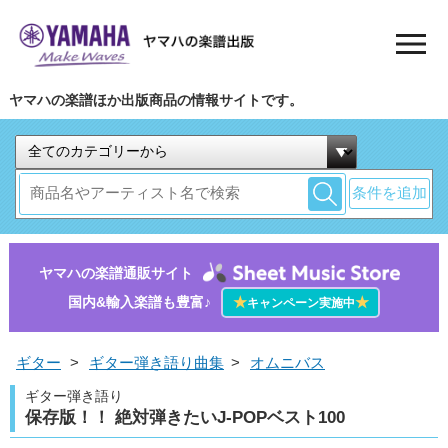
ヤマハの楽譜ほか出版商品の情報サイトです。
条件を追加
ヤマハの楽譜通販サイト
国内&輸入楽譜も豊富♪
★
★
キャンペーン実施中
ギター
>
ギター弾き語り曲集
>
オムニバス
ギター弾き語り
保存版！！ 絶対弾きたいJ-POPベスト100