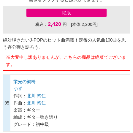
絶版
2,420
税込：
円 [本体 2,200円]
絶対弾きたいJ-POPのヒット曲満載！定番の人気曲100曲を思
う存分弾き語ろう。
※大変申し訳ありませんが、こちらの商品は絶版でございま
す。
栄光の架橋
ゆず
作詞：
北川 悠仁
95
作曲：
北川 悠仁
楽器：ギター
編成：ギター弾き語り
グレード：初中級