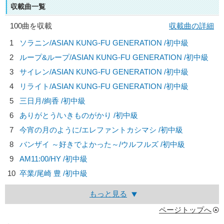
収載曲一覧
100曲を収載
収載曲の詳細
1
ソラニン/
ASIAN KUNG-FU GENERATION
/初中級
2
ループ&ループ/
ASIAN KUNG-FU GENERATION
/初中級
3
サイレン/
ASIAN KUNG-FU GENERATION
/初中級
4
リライト/
ASIAN KUNG-FU GENERATION
/初中級
5
三日月/
絢香
/初中級
6
ありがとう/
いきものがかり
/初中級
7
今宵の月のように/
エレファントカシマシ
/初中級
8
バンザイ ～好きでよかった～/
ウルフルズ
/初中級
9
AM11:00/
HY
/初中級
10
卒業/
尾崎 豊
/初中級
もっと見る
ページトップへ