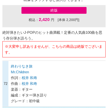
絶版
2,420
税込：
円 [本体 2,200円]
絶対弾きたいJ-POPのヒット曲満載！定番の人気曲100曲を思
う存分弾き語ろう。
※大変申し訳ありませんが、こちらの商品は絶版でございま
す。
終わりなき旅
Mr.Children
作詞：
桜井 和寿
72
作曲：
桜井 和寿
楽器：ギター
編成：ギター弾き語り
グレード：初中級