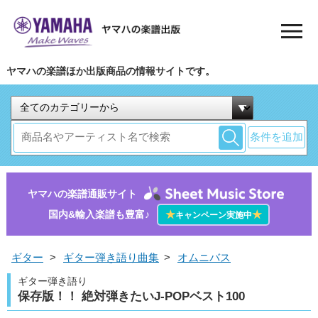
ヤマハの楽譜ほか出版商品の情報サイトです。
条件を追加
ヤマハの楽譜通販サイト
国内&輸入楽譜も豊富♪
★
★
キャンペーン実施中
ギター
>
ギター弾き語り曲集
>
オムニバス
ギター弾き語り
保存版！！ 絶対弾きたいJ-POPベスト100