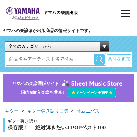
ヤマハの楽譜ほか出版商品の情報サイトです。
条件を追加
ヤマハの楽譜通販サイト
国内&輸入楽譜も豊富♪
★
★
キャンペーン実施中
ギター
>
ギター弾き語り曲集
>
オムニバス
ギター弾き語り
保存版！！ 絶対弾きたいJ-POPベスト100