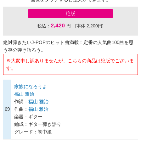
絶版
2,420
税込：
円 [本体 2,200円]
絶対弾きたいJ-POPのヒット曲満載！定番の人気曲100曲を思
う存分弾き語ろう。
※大変申し訳ありませんが、こちらの商品は絶版でございま
す。
家族になろうよ
福山 雅治
作詞：
福山 雅治
69
作曲：
福山 雅治
楽器：ギター
編成：ギター弾き語り
グレード：初中級