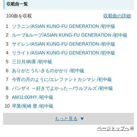
収載曲一覧
100曲を収載
収載曲の詳細
1
ソラニン/
ASIAN KUNG-FU GENERATION
/初中級
2
ループ&ループ/
ASIAN KUNG-FU GENERATION
/初中級
3
サイレン/
ASIAN KUNG-FU GENERATION
/初中級
4
リライト/
ASIAN KUNG-FU GENERATION
/初中級
5
三日月/
絢香
/初中級
6
ありがとう/
いきものがかり
/初中級
7
今宵の月のように/
エレファントカシマシ
/初中級
8
バンザイ ～好きでよかった～/
ウルフルズ
/初中級
9
AM11:00/
HY
/初中級
10
卒業/
尾崎 豊
/初中級
もっと見る
ページトップへ