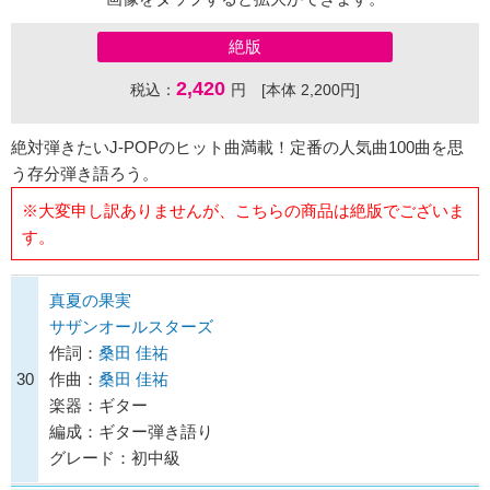
絶版
2,420
税込：
円 [本体 2,200円]
絶対弾きたいJ-POPのヒット曲満載！定番の人気曲100曲を思
う存分弾き語ろう。
※大変申し訳ありませんが、こちらの商品は絶版でございま
す。
真夏の果実
サザンオールスターズ
作詞：
桑田 佳祐
30
作曲：
桑田 佳祐
楽器：ギター
編成：ギター弾き語り
グレード：初中級