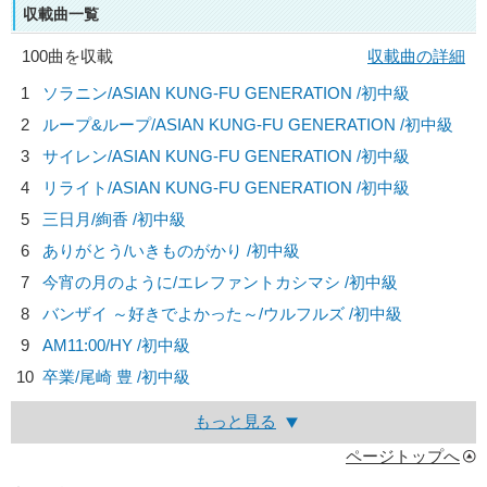
収載曲一覧
100曲を収載
収載曲の詳細
1
ソラニン/
ASIAN KUNG-FU GENERATION
/初中級
2
ループ&ループ/
ASIAN KUNG-FU GENERATION
/初中級
3
サイレン/
ASIAN KUNG-FU GENERATION
/初中級
4
リライト/
ASIAN KUNG-FU GENERATION
/初中級
5
三日月/
絢香
/初中級
6
ありがとう/
いきものがかり
/初中級
7
今宵の月のように/
エレファントカシマシ
/初中級
8
バンザイ ～好きでよかった～/
ウルフルズ
/初中級
9
AM11:00/
HY
/初中級
10
卒業/
尾崎 豊
/初中級
もっと見る
ページトップへ