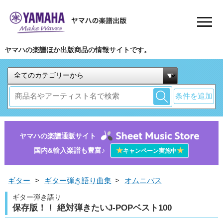
ヤマハの楽譜ほか出版商品の情報サイトです。
条件を追加
ヤマハの楽譜通販サイト
国内&輸入楽譜も豊富♪
★
★
キャンペーン実施中
ギター
>
ギター弾き語り曲集
>
オムニバス
ギター弾き語り
保存版！！ 絶対弾きたいJ-POPベスト100