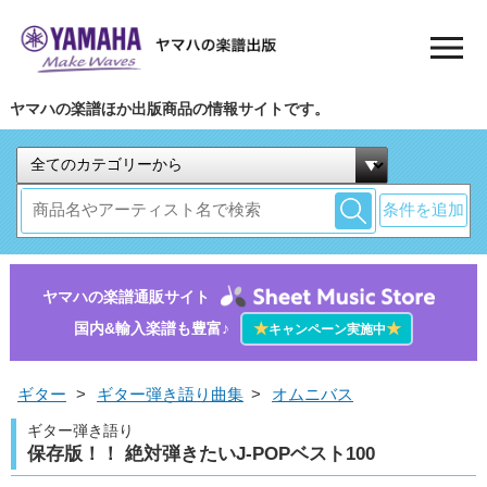
ヤマハの楽譜ほか出版商品の情報サイトです。
条件を追加
ヤマハの楽譜通販サイト
国内&輸入楽譜も豊富♪
★
★
キャンペーン実施中
ギター
>
ギター弾き語り曲集
>
オムニバス
ギター弾き語り
保存版！！ 絶対弾きたいJ-POPベスト100