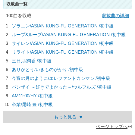
収載曲一覧
100曲を収載
収載曲の詳細
1
ソラニン/
ASIAN KUNG-FU GENERATION
/初中級
2
ループ&ループ/
ASIAN KUNG-FU GENERATION
/初中級
3
サイレン/
ASIAN KUNG-FU GENERATION
/初中級
4
リライト/
ASIAN KUNG-FU GENERATION
/初中級
5
三日月/
絢香
/初中級
6
ありがとう/
いきものがかり
/初中級
7
今宵の月のように/
エレファントカシマシ
/初中級
8
バンザイ ～好きでよかった～/
ウルフルズ
/初中級
9
AM11:00/
HY
/初中級
10
卒業/
尾崎 豊
/初中級
もっと見る
ページトップへ