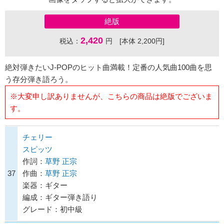
絶版
2,420
税込：
円 [本体 2,200円]
絶対弾きたいJ-POPのヒット曲満載！定番の人気曲100曲を思
う存分弾き語ろう。
※大変申し訳ありませんが、こちらの商品は絶版でございま
す。
チェリー
スピッツ
作詞：
草野 正宗
37
作曲：
草野 正宗
楽器：ギター
編成：ギター弾き語り
グレード：初中級