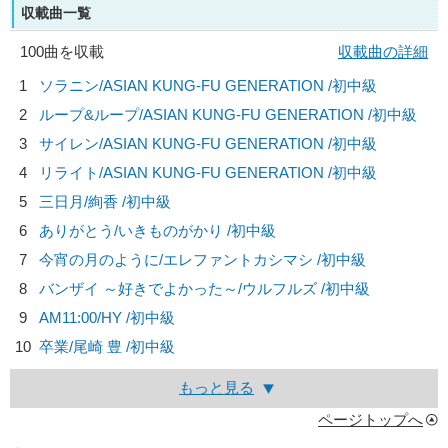
収載曲一覧
100曲を収載
収載曲の詳細
1
ソラニン/
ASIAN KUNG-FU GENERATION
/初中級
2
ループ&ループ/
ASIAN KUNG-FU GENERATION
/初中級
3
サイレン/
ASIAN KUNG-FU GENERATION
/初中級
4
リライト/
ASIAN KUNG-FU GENERATION
/初中級
5
三日月/
絢香
/初中級
6
ありがとう/
いきものがかり
/初中級
7
今宵の月のように/
エレファントカシマシ
/初中級
8
バンザイ ～好きでよかった～/
ウルフルズ
/初中級
9
AM11:00/
HY
/初中級
10
卒業/
尾崎 豊
/初中級
もっと見る
ページトップへ