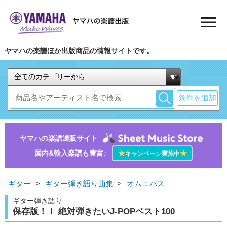
ヤマハの楽譜ほか出版商品の情報サイトです。
条件を追加
ヤマハの楽譜通販サイト
国内&輸入楽譜も豊富♪
★
★
キャンペーン実施中
ギター
>
ギター弾き語り曲集
>
オムニバス
ギター弾き語り
保存版！！ 絶対弾きたいJ-POPベスト100