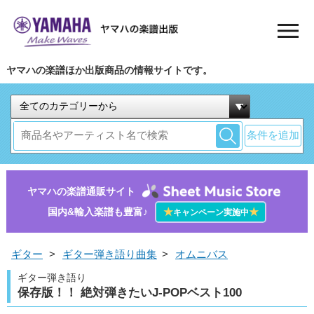
ヤマハの楽譜ほか出版商品の情報サイトです。
条件を追加
ヤマハの楽譜通販サイト
国内&輸入楽譜も豊富♪
★
★
キャンペーン実施中
ギター
>
ギター弾き語り曲集
>
オムニバス
ギター弾き語り
保存版！！ 絶対弾きたいJ-POPベスト100