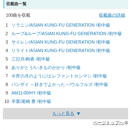
収載曲一覧
100曲を収載
収載曲の詳細
1
ソラニン/
ASIAN KUNG-FU GENERATION
/初中級
2
ループ&ループ/
ASIAN KUNG-FU GENERATION
/初中級
3
サイレン/
ASIAN KUNG-FU GENERATION
/初中級
4
リライト/
ASIAN KUNG-FU GENERATION
/初中級
5
三日月/
絢香
/初中級
6
ありがとう/
いきものがかり
/初中級
7
今宵の月のように/
エレファントカシマシ
/初中級
8
バンザイ ～好きでよかった～/
ウルフルズ
/初中級
9
AM11:00/
HY
/初中級
10
卒業/
尾崎 豊
/初中級
もっと見る
ページトップへ