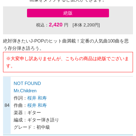
絶版
2,420
税込：
円 [本体 2,200円]
絶対弾きたいJ-POPのヒット曲満載！定番の人気曲100曲を思
う存分弾き語ろう。
※大変申し訳ありませんが、こちらの商品は絶版でございま
す。
NOT FOUND
Mr.Children
作詞：
桜井 和寿
84
作曲：
桜井 和寿
楽器：ギター
編成：ギター弾き語り
グレード：初中級