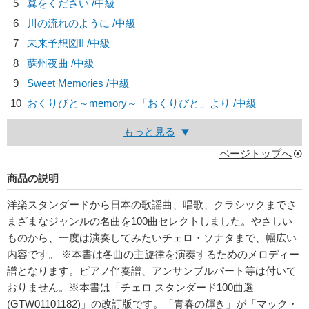
5
翼をください /中級
6
川の流れのように /中級
7
未来予想図II /中級
8
蘇州夜曲 /中級
9
Sweet Memories /中級
10
おくりびと～memory～「おくりびと」より /中級
もっと見る
ページトップへ
商品の説明
洋楽スタンダードから日本の歌謡曲、唱歌、クラシックまでさ
まざまなジャンルの名曲を100曲セレクトしました。やさしい
ものから、一度は演奏してみたいチェロ・ソナタまで、幅広い
内容です。 ※本書は各曲の主旋律を演奏するためのメロディー
譜となります。ピアノ伴奏譜、アンサンブルパート等は付いて
おりません。※本書は「チェロ スタンダード100曲選
(GTW01101182)」の改訂版です。「青春の輝き」が「マック・