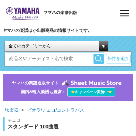
ヤマハの楽譜ほか出版商品の情報サイトです。
条件を追加
ヤマハの楽譜通販サイト
国内&輸入楽譜も豊富♪
★
★
キャンペーン実施中
弦楽器
>
ビオラ/チェロ/コントラバス
チェロ
スタンダード 100曲選