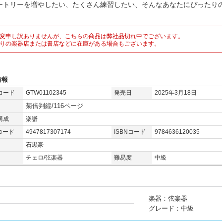
ートリーを増やしたい、たくさん練習したい、そんなあなたにぴったりの
。
変申し訳ありませんが、こちらの商品は弊社品切れ中でございます。
りの楽器店または書店などに在庫がある場合もございます。
情報
コード
GTW01102345
発売日
2025年3月18日
菊倍判縦/116ページ
構成
楽譜
コード
4947817307174
ISBNコード
9784636120035
石黒豪
チェロ/弦楽器
難易度
中級
楽器：弦楽器
グレード：中級