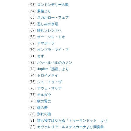
[63]
ロンドンデリーの歌
[64]
夢路より
[65]
スカボロー・フェア
[66]
悲しみの水辺
[67]
帰れソレントへ
[68]
オー・ソレ・ミオ
[69]
アマポーラ
[70]
オンブラ・マイ・フ
[71]
ます
[72]
パッヘルベルのカノン
[73]
Jupiter「惑星」より
[74]
トロイメライ
[75]
ジュ・トゥ・ヴ
[76]
アヴェ・マリア
[77]
モルダウ
[78]
歌の翼に
[79]
愛の夢
[80]
別れの曲
[81]
誰も寝てはならぬ「トゥーランドット」より
[82]
カヴァレリア・ルスティカーナより間奏曲