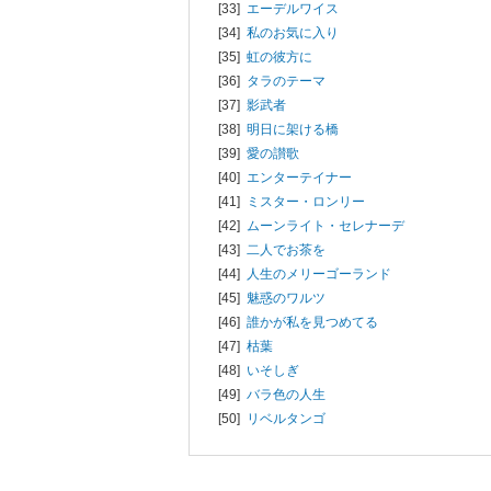
[33]
エーデルワイス
[34]
私のお気に入り
[35]
虹の彼方に
[36]
タラのテーマ
[37]
影武者
[38]
明日に架ける橋
[39]
愛の讃歌
[40]
エンターテイナー
[41]
ミスター・ロンリー
[42]
ムーンライト・セレナーデ
[43]
二人でお茶を
[44]
人生のメリーゴーランド
[45]
魅惑のワルツ
[46]
誰かが私を見つめてる
[47]
枯葉
[48]
いそしぎ
[49]
バラ色の人生
[50]
リベルタンゴ