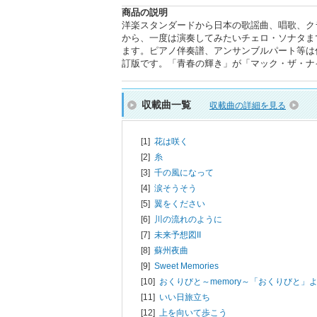
商品の説明
洋楽スタンダードから日本の歌謡曲、唱歌、ク
から、一度は演奏してみたいチェロ・ソナタま
ます。ピアノ伴奏譜、アンサンブルパート等は付いて
訂版です。「青春の輝き」が「マック・ザ・ナ
収載曲一覧
収載曲の詳細を見る
[1]
花は咲く
[2]
糸
[3]
千の風になって
[4]
涙そうそう
[5]
翼をください
[6]
川の流れのように
[7]
未来予想図II
[8]
蘇州夜曲
[9]
Sweet Memories
[10]
おくりびと～memory～「おくりびと」
[11]
いい日旅立ち
[12]
上を向いて歩こう