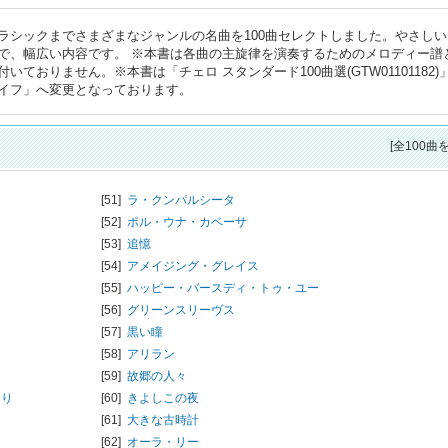
ラシックまでさまざまなジャンルの名曲を100曲セレクトしました。やさしい
で、幅広い内容です。 ※本書は各曲の主旋律を演奏するためのメロディー譜
おりません。※本書は「チェロ スタンダード100曲選(GTW01101182)
イフ」へ変更となっております。
[全100曲
[51]
ラ・クンパルシータ
[52]
ポル・ウナ・カベーサ
[53]
追憶
[54]
アメイジング・グレイス
[55]
ハッピー・バースディ・トゥ・ユー
[56]
グリーンスリーヴス
[57]
黒い瞳
[58]
アリラン
[59]
故郷の人々
より
[60]
きよしこの夜
[61]
大きな古時計
[62]
オーラ・リー