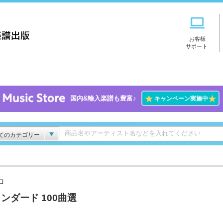
お客様
サポート
★
★
国内&輸入楽譜も豊富♪
キャンペーン実施中
てのカテゴリー
ロ
ンダード 100曲選