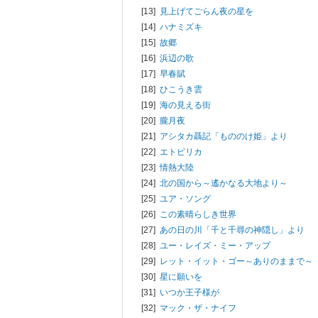
[13]
見上げてごらん夜の星を
[14]
ハナミズキ
[15]
故郷
[16]
浜辺の歌
[17]
早春賦
[18]
ひこうき雲
[19]
海の見える街
[20]
朧月夜
[21]
アシタカ聶記「もののけ姫」より
[22]
エトピリカ
[23]
情熱大陸
[24]
北の国から～遙かなる大地より～
[25]
ユア・ソング
[26]
この素晴らしき世界
[27]
あの日の川「千と千尋の神隠し」より
[28]
ユー・レイズ・ミー・アップ
[29]
レット・イット・ゴー～ありのままで～
[30]
星に願いを
[31]
いつか王子様が
[32]
マック・ザ・ナイフ