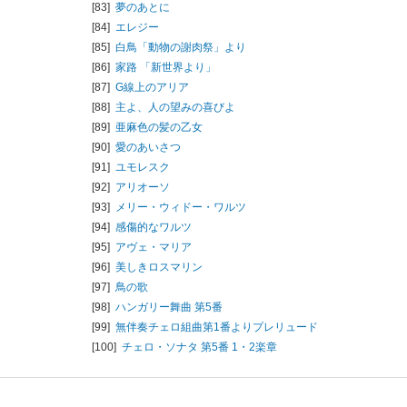
[83]
夢のあとに
[84]
エレジー
[85]
白鳥「動物の謝肉祭」より
[86]
家路 「新世界より」
[87]
G線上のアリア
[88]
主よ、人の望みの喜びよ
[89]
亜麻色の髪の乙女
[90]
愛のあいさつ
[91]
ユモレスク
[92]
アリオーソ
[93]
メリー・ウィドー・ワルツ
[94]
感傷的なワルツ
[95]
アヴェ・マリア
[96]
美しきロスマリン
[97]
鳥の歌
[98]
ハンガリー舞曲 第5番
[99]
無伴奏チェロ組曲第1番よりプレリュード
[100]
チェロ・ソナタ 第5番 1・2楽章