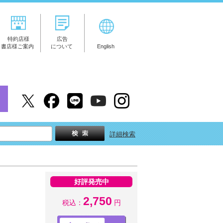
特約店様
広告
書店様ご案内
について
English
詳細検索
好評発売中
2,750
税込：
円