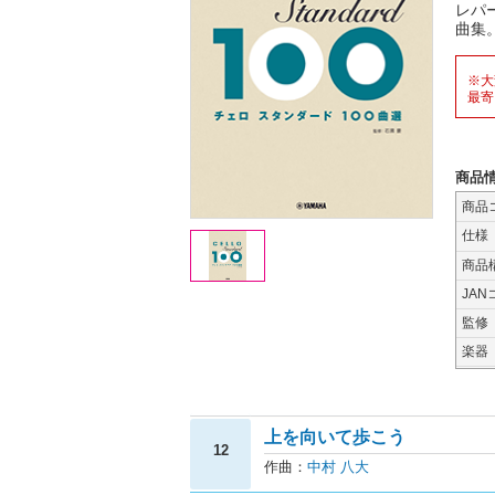
レパ
曲集
※大
最寄
商品
商品
仕様
商品
JAN
監修
楽器
上を向いて歩こう
12
作曲：
中村 八大