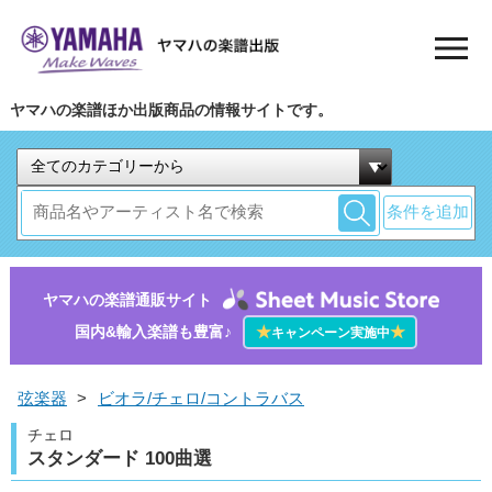
ヤマハの楽譜ほか出版商品の情報サイトです。
条件を追加
ヤマハの楽譜通販サイト
国内&輸入楽譜も豊富♪
★
★
キャンペーン実施中
弦楽器
>
ビオラ/チェロ/コントラバス
チェロ
スタンダード 100曲選