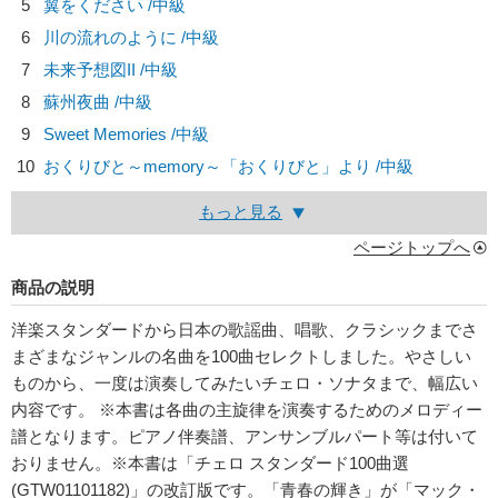
5
翼をください /中級
6
川の流れのように /中級
7
未来予想図II /中級
8
蘇州夜曲 /中級
9
Sweet Memories /中級
10
おくりびと～memory～「おくりびと」より /中級
もっと見る
ページトップへ
商品の説明
洋楽スタンダードから日本の歌謡曲、唱歌、クラシックまでさ
まざまなジャンルの名曲を100曲セレクトしました。やさしい
ものから、一度は演奏してみたいチェロ・ソナタまで、幅広い
内容です。 ※本書は各曲の主旋律を演奏するためのメロディー
譜となります。ピアノ伴奏譜、アンサンブルパート等は付いて
おりません。※本書は「チェロ スタンダード100曲選
(GTW01101182)」の改訂版です。「青春の輝き」が「マック・