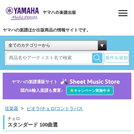
ヤマハの楽譜ほか出版商品の情報サイトです。
条件を追加
ヤマハの楽譜通販サイト
国内&輸入楽譜も豊富♪
★
★
キャンペーン実施中
弦楽器
>
ビオラ/チェロ/コントラバス
チェロ
スタンダード 100曲選