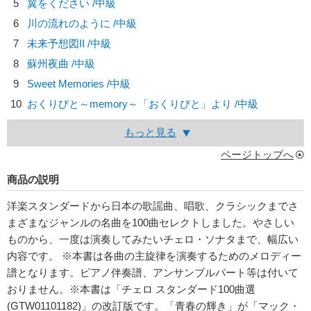
5
翼をください /中級
6
川の流れのように /中級
7
未来予想図II /中級
8
蘇州夜曲 /中級
9
Sweet Memories /中級
10
おくりびと～memory～「おくりびと」より /中級
もっと見る
ページトップへ
商品の説明
洋楽スタンダードから日本の歌謡曲、唱歌、クラシックまでさ
まざまなジャンルの名曲を100曲セレクトしました。やさしい
ものから、一度は演奏してみたいチェロ・ソナタまで、幅広い
内容です。 ※本書は各曲の主旋律を演奏するためのメロディー
譜となります。ピアノ伴奏譜、アンサンブルパート等は付いて
おりません。※本書は「チェロ スタンダード100曲選
(GTW01101182)」の改訂版です。「青春の輝き」が「マック・