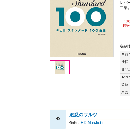
レパ
曲集
※大
最寄
商品
商品
仕様
商品
JAN
監修
楽器
魅惑のワルツ
45
作曲：
F.D.Marchetti