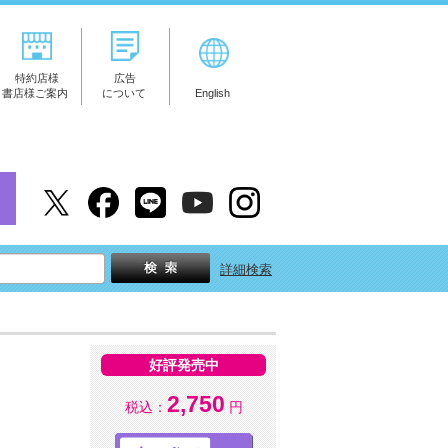
特約店様
広告
書店様ご案内
について
English
詳細検索
好評発売中
2,750
税込：
円