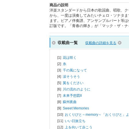
商品の説明
洋楽スタンダードから日本の歌謡曲、唱歌、ク
から、一度は演奏してみたいチェロ・ソナタま
ます。ピアノ伴奏譜、アンサンブルパート等は付いて
訂版です。「青春の輝き」が「マック・ザ・ナ
収載曲一覧
収載曲の詳細を見る
[1]
花は咲く
[2]
糸
[3]
千の風になって
[4]
涙そうそう
[5]
翼をください
[6]
川の流れのように
[7]
未来予想図II
[8]
蘇州夜曲
[9]
Sweet Memories
[10]
おくりびと～memory～「おくりびと」
[11]
いい日旅立ち
[12]
上を向いて歩こう