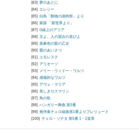
[83]
夢のあとに
[84]
エレジー
[85]
白鳥「動物の謝肉祭」より
[86]
家路 「新世界より」
[87]
G線上のアリア
[88]
主よ、人の望みの喜びよ
[89]
亜麻色の髪の乙女
[90]
愛のあいさつ
[91]
ユモレスク
[92]
アリオーソ
[93]
メリー・ウィドー・ワルツ
[94]
感傷的なワルツ
[95]
アヴェ・マリア
[96]
美しきロスマリン
[97]
鳥の歌
[98]
ハンガリー舞曲 第5番
[99]
無伴奏チェロ組曲第1番よりプレリュード
[100]
チェロ・ソナタ 第5番 1・2楽章