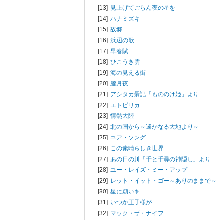
[13]
見上げてごらん夜の星を
[14]
ハナミズキ
[15]
故郷
[16]
浜辺の歌
[17]
早春賦
[18]
ひこうき雲
[19]
海の見える街
[20]
朧月夜
[21]
アシタカ聶記「もののけ姫」より
[22]
エトピリカ
[23]
情熱大陸
[24]
北の国から～遙かなる大地より～
[25]
ユア・ソング
[26]
この素晴らしき世界
[27]
あの日の川「千と千尋の神隠し」より
[28]
ユー・レイズ・ミー・アップ
[29]
レット・イット・ゴー～ありのままで～
[30]
星に願いを
[31]
いつか王子様が
[32]
マック・ザ・ナイフ