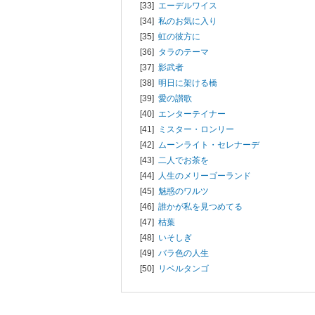
[33]
エーデルワイス
[34]
私のお気に入り
[35]
虹の彼方に
[36]
タラのテーマ
[37]
影武者
[38]
明日に架ける橋
[39]
愛の讃歌
[40]
エンターテイナー
[41]
ミスター・ロンリー
[42]
ムーンライト・セレナーデ
[43]
二人でお茶を
[44]
人生のメリーゴーランド
[45]
魅惑のワルツ
[46]
誰かが私を見つめてる
[47]
枯葉
[48]
いそしぎ
[49]
バラ色の人生
[50]
リベルタンゴ