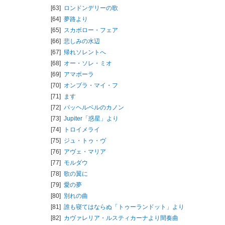
[63]
ロンドンデリーの歌
[64]
夢路より
[65]
スカボロー・フェア
[66]
悲しみの水辺
[67]
帰れソレントへ
[68]
オー・ソレ・ミオ
[69]
アマポーラ
[70]
オンブラ・マイ・フ
[71]
ます
[72]
パッヘルベルのカノン
[73]
Jupiter「惑星」より
[74]
トロイメライ
[75]
ジュ・トゥ・ヴ
[76]
アヴェ・マリア
[77]
モルダウ
[78]
歌の翼に
[79]
愛の夢
[80]
別れの曲
[81]
誰も寝てはならぬ「トゥーランドット」より
[82]
カヴァレリア・ルスティカーナより間奏曲