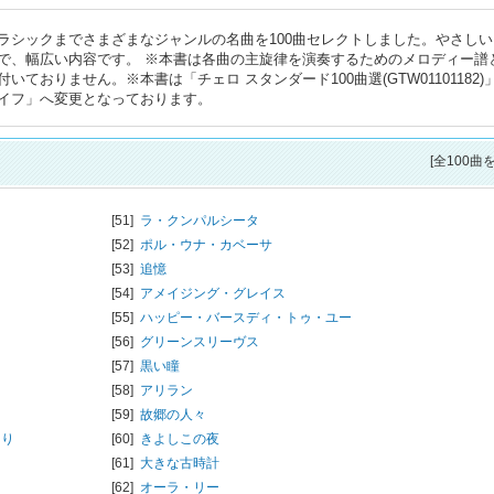
ラシックまでさまざまなジャンルの名曲を100曲セレクトしました。やさしい
で、幅広い内容です。 ※本書は各曲の主旋律を演奏するためのメロディー譜
おりません。※本書は「チェロ スタンダード100曲選(GTW01101182)
イフ」へ変更となっております。
[全100曲
[51]
ラ・クンパルシータ
[52]
ポル・ウナ・カベーサ
[53]
追憶
[54]
アメイジング・グレイス
[55]
ハッピー・バースディ・トゥ・ユー
[56]
グリーンスリーヴス
[57]
黒い瞳
[58]
アリラン
[59]
故郷の人々
より
[60]
きよしこの夜
[61]
大きな古時計
[62]
オーラ・リー