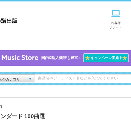
お客様
サポート
★
★
国内&輸入楽譜も豊富♪
キャンペーン実施中
てのカテゴリー
ロ
ンダード 100曲選