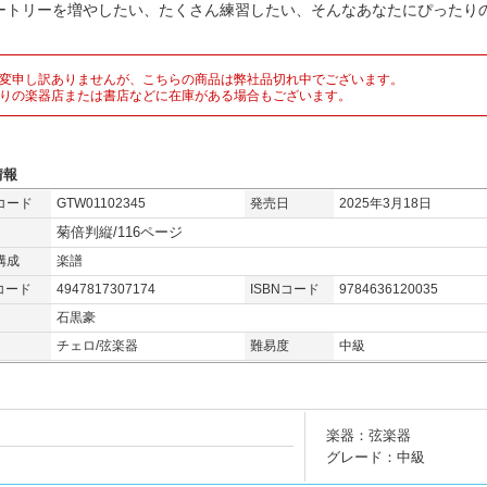
ートリーを増やしたい、たくさん練習したい、そんなあなたにぴったりの
。
変申し訳ありませんが、こちらの商品は弊社品切れ中でございます。
りの楽器店または書店などに在庫がある場合もございます。
情報
コード
GTW01102345
発売日
2025年3月18日
菊倍判縦/116ページ
構成
楽譜
コード
4947817307174
ISBNコード
9784636120035
石黒豪
チェロ/弦楽器
難易度
中級
楽器：弦楽器
グレード：中級