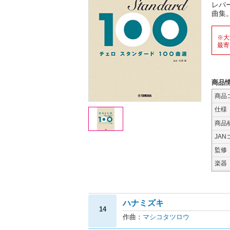
レパ
曲集
※大
最寄
商品
商品
仕様
商品
JAN
監修
楽器
ハナミズキ
14
作曲：
マシコタツロウ