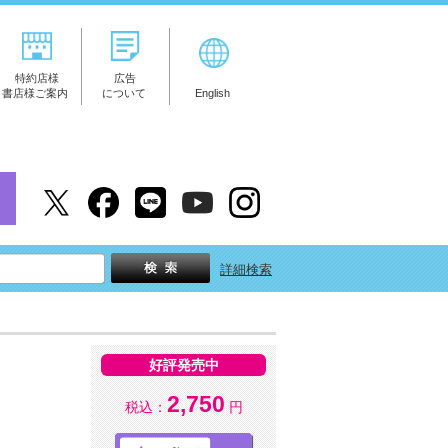
特約店様
広告
書店様ご案内
について
English
詳細検索
好評発売中
2,750
税込：
円