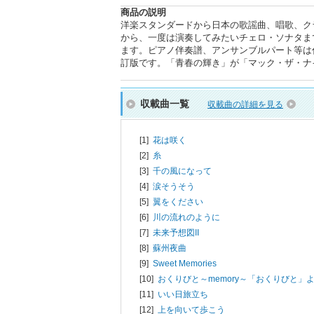
商品の説明
洋楽スタンダードから日本の歌謡曲、唱歌、ク
から、一度は演奏してみたいチェロ・ソナタま
ます。ピアノ伴奏譜、アンサンブルパート等は付いて
訂版です。「青春の輝き」が「マック・ザ・ナ
収載曲一覧
収載曲の詳細を見る
[1]
花は咲く
[2]
糸
[3]
千の風になって
[4]
涙そうそう
[5]
翼をください
[6]
川の流れのように
[7]
未来予想図II
[8]
蘇州夜曲
[9]
Sweet Memories
[10]
おくりびと～memory～「おくりびと」
[11]
いい日旅立ち
[12]
上を向いて歩こう