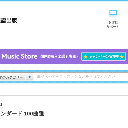
お客様
サポート
★
★
国内&輸入楽譜も豊富♪
キャンペーン実施中
てのカテゴリー
ロ
ンダード 100曲選