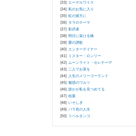
[33]
エーデルワイス
[34]
私のお気に入り
[35]
虹の彼方に
[36]
タラのテーマ
[37]
影武者
[38]
明日に架ける橋
[39]
愛の讃歌
[40]
エンターテイナー
[41]
ミスター・ロンリー
[42]
ムーンライト・セレナーデ
[43]
二人でお茶を
[44]
人生のメリーゴーランド
[45]
魅惑のワルツ
[46]
誰かが私を見つめてる
[47]
枯葉
[48]
いそしぎ
[49]
バラ色の人生
[50]
リベルタンゴ