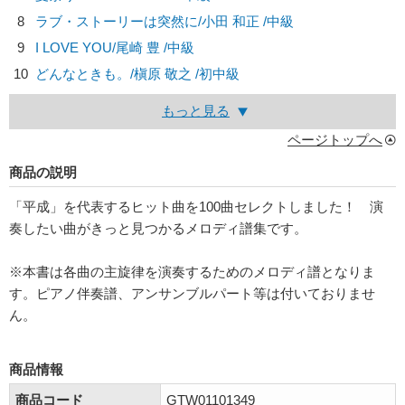
8
ラブ・ストーリーは突然に/
小田 和正
/中級
9
I LOVE YOU/
尾崎 豊
/中級
10
どんなときも。/
槇原 敬之
/初中級
もっと見る
ページトップへ
商品の説明
「平成」を代表するヒット曲を100曲セレクトしました！ 演
奏したい曲がきっと見つかるメロディ譜集です。
※本書は各曲の主旋律を演奏するためのメロディ譜となりま
す。ピアノ伴奏譜、アンサンブルパート等は付いておりませ
ん。
商品情報
商品コード
GTW01101349