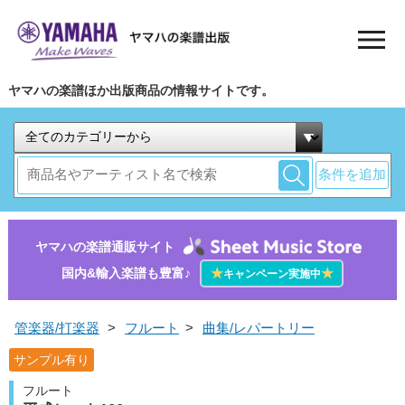
ヤマハの楽譜ほか出版商品の情報サイトです。
条件を追加
ヤマハの楽譜通販サイト
国内&輸入楽譜も豊富♪
★
★
キャンペーン実施中
管楽器/打楽器
>
フルート
>
曲集/レパートリー
サンプル有り
フルート