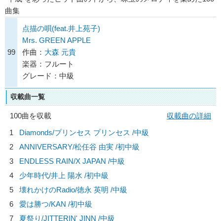
曲集
点描の唄(feat.井上苑子)
Mrs. GREEN APPLE
99
作曲：
大森 元貴
楽器：フルート
グレード：中級
収載曲一覧
100曲を収載
収載曲の詳細
1
Diamonds/
プリンセス プリンセス
/中級
2
ANNIVERSARY/
松任谷 由実
/初中級
3
ENDLESS RAIN/
X JAPAN
/中級
4
少年時代/
井上 陽水
/初中級
5
壊れかけのRadio/
徳永 英明
/中級
6
愛は勝つ/
KAN
/初中級
7
夏祭り/
JITTERIN' JINN
/中級