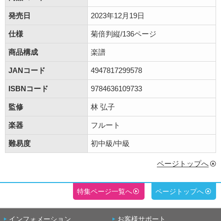
発売日
2023年12月19日
仕様
菊倍判縦/136ページ
商品構成
楽譜
JANコード
4947817299578
ISBNコード
9784636109733
監修
林 弘子
楽器
フルート
難易度
初中級/中級
ページトップへ
特集ページ一覧へ
ページトップへ
インフォメーション
お客様サポート