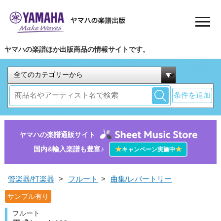
ヤマハの楽譜ほか出版商品の情報サイトです。
条件を追加
ヤマハの楽譜通販サイト
国内&輸入楽譜も豊富♪
★
★
キャンペーン実施中
管楽器/打楽器
>
フルート
>
曲集/レパートリー
サンプル有り
フルート