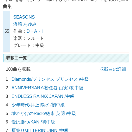
曲集
SEASONS
浜崎 あゆみ
55
作曲：
D・A・I
楽器：フルート
グレード：中級
収載曲一覧
100曲を収載
収載曲の詳細
1
Diamonds/
プリンセス プリンセス
/中級
2
ANNIVERSARY/
松任谷 由実
/初中級
3
ENDLESS RAIN/
X JAPAN
/中級
4
少年時代/
井上 陽水
/初中級
5
壊れかけのRadio/
徳永 英明
/中級
6
愛は勝つ/
KAN
/初中級
7
夏祭り/
JITTERIN' JINN
/中級