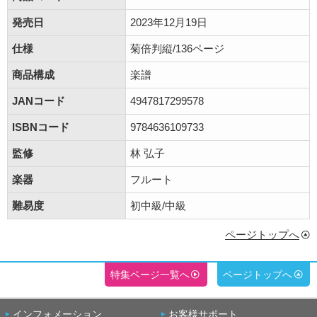
発売日
2023年12月19日
仕様
菊倍判縦/136ページ
商品構成
楽譜
JANコード
4947817299578
ISBNコード
9784636109733
監修
林 弘子
楽器
フルート
難易度
初中級/中級
ページトップへ
特集ページ一覧へ
ページトップへ
インフォメーション
お客様サポート