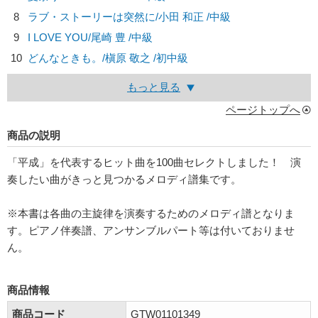
8
ラブ・ストーリーは突然に/
小田 和正
/中級
9
I LOVE YOU/
尾崎 豊
/中級
10
どんなときも。/
槇原 敬之
/初中級
もっと見る
ページトップへ
商品の説明
「平成」を代表するヒット曲を100曲セレクトしました！ 演
奏したい曲がきっと見つかるメロディ譜集です。
※本書は各曲の主旋律を演奏するためのメロディ譜となりま
す。ピアノ伴奏譜、アンサンブルパート等は付いておりませ
ん。
商品情報
商品コード
GTW01101349