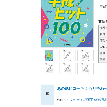
“平
商品
商品
仕様
商品
JAN
監修
楽器
あの紙ヒコーキ くもり空わ
52
19
作曲：
イワセ ケイゴ/岡平 健治/茂