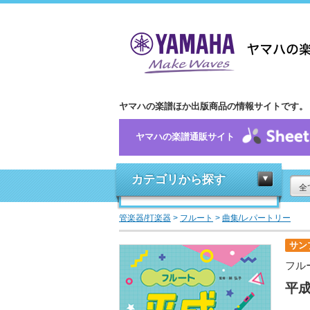
ヤマハの楽譜ほか出版商品の情報サイトです。
ヤマハの楽譜通販サイト
カテゴリから探す
全
管楽器/打楽器
>
フルート
>
曲集/レパートリー
サン
フル
平成