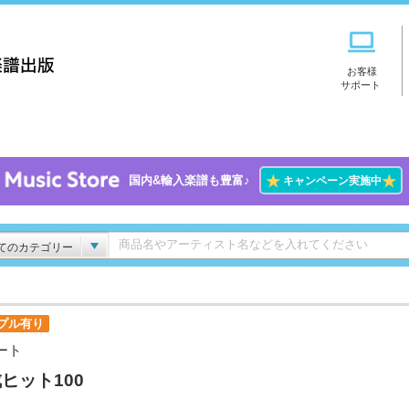
お客様
サポート
★
★
国内&輸入楽譜も豊富♪
キャンペーン実施中
てのカテゴリー
プル有り
ート
ヒット100