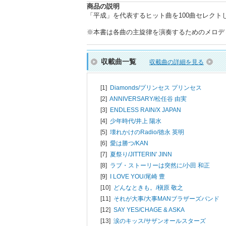
商品の説明
「平成」を代表するヒット曲を100曲セレク
※本書は各曲の主旋律を演奏するためのメロデ
収載曲一覧
収載曲の詳細を見る
[1]
Diamonds/
プリンセス プリンセス
[2]
ANNIVERSARY/
松任谷 由実
[3]
ENDLESS RAIN/
X JAPAN
[4]
少年時代/
井上 陽水
[5]
壊れかけのRadio/
徳永 英明
[6]
愛は勝つ/
KAN
[7]
夏祭り/
JITTERIN' JINN
[8]
ラブ・ストーリーは突然に/
小田 和正
[9]
I LOVE YOU/
尾崎 豊
[10]
どんなときも。/
槇原 敬之
[11]
それが大事/
大事MANブラザーズバンド
[12]
SAY YES/
CHAGE & ASKA
[13]
涙のキッス/
サザンオールスターズ