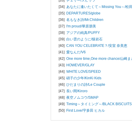
[33]
チェリー/
スピッツ
[34]
あなたに逢いたくて～Missing You～/
松
[35]
DEPARTURES/
globe
[36]
名もなき詩/
Mr.Children
[37]
I'm proud/
華原朋美
[38]
アジアの純真/
PUFFY
[39]
白い雲のように/
猿岩石
[40]
CAN YOU CELEBRATE？/
安室 奈美恵
[41]
愛なんだ/
V6
[42]
One more time,One more chance/
山崎ま
[43]
HOWEVER/
GLAY
[44]
WHITE LOVE/
SPEED
[45]
硝子の少年/
KinKi Kids
[46]
ひだまりの詩/
Le Couple
[47]
長い間/
Kiroro
[48]
夜空ノムコウ/
SMAP
[49]
Timing～タイミング～/
BLACK BISCUITS
[50]
First Love/
宇多田 ヒカル