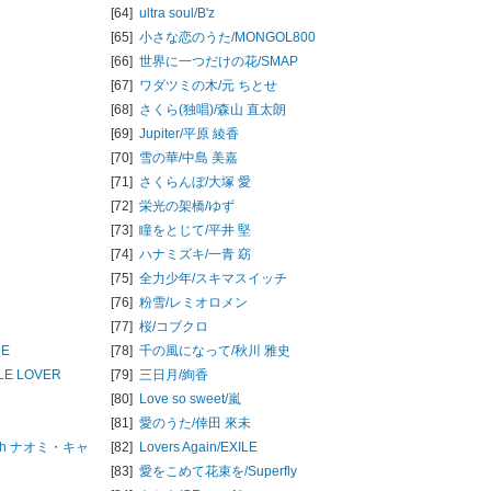
[64]
ultra soul/
B'z
[65]
小さな恋のうた/
MONGOL800
[66]
世界に一つだけの花/
SMAP
[67]
ワダツミの木/
元 ちとせ
[68]
さくら(独唱)/
森山 直太朗
[69]
Jupiter/
平原 綾香
[70]
雪の華/
中島 美嘉
[71]
さくらんぼ/
大塚 愛
[72]
栄光の架橋/
ゆず
[73]
瞳をとじて/
平井 堅
[74]
ハナミズキ/
一青 窈
[75]
全力少年/
スキマスイッチ
[76]
粉雪/
レミオロメン
[77]
桜/
コブクロ
UE
[78]
千の風になって/
秋川 雅史
TLE LOVER
[79]
三日月/
絢香
[80]
Love so sweet/
嵐
[81]
愛のうた/
倖田 來未
th ナオミ・キャ
[82]
Lovers Again/
EXILE
[83]
愛をこめて花束を/
Superfly