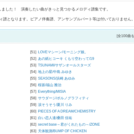
トしました！ 演奏したい曲がきっと見つかるメロディ譜集です。
ィ譜となります。ピアノ伴奏譜、アンサンブルパート等は付いておりません
[全100曲
[51]
LOVEマシーン/
モーニング娘。
[52]
あの紙ヒコーキ くもり空わって/
19
[53]
TSUNAMI/
サザンオールスターズ
[54]
地上の星/
中島 みゆき
[55]
SEASONS/
浜崎 あゆみ
[56]
桜坂/
福山 雅治
[57]
Everything/
MISIA
[58]
サウダージ/
ポルノグラフィティ
[59]
涙そうそう/
夏川 りみ
[60]
PIECES OF A DREAM/
CHEMISTRY
[61]
白い恋人達/
桑田 佳祐
[62]
secret base～君がくれたもの～/
ZONE
[63]
天体観測/
BUMP OF CHICKEN