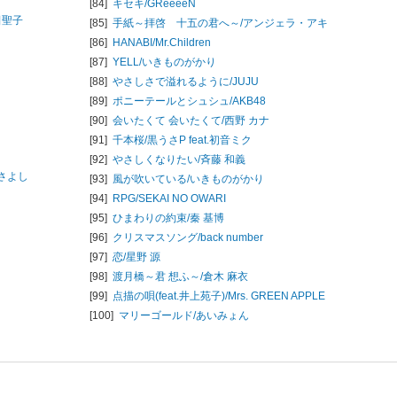
[84]
キセキ/
GReeeeN
田聖子
[85]
手紙～拝啓 十五の君へ～/
アンジェラ・アキ
[86]
HANABI/
Mr.Children
[87]
YELL/
いきものがかり
[88]
やさしさで溢れるように/
JUJU
[89]
ポニーテールとシュシュ/
AKB48
[90]
会いたくて 会いたくて/
西野 カナ
[91]
千本桜/
黒うさP feat.初音ミク
[92]
やさしくなりたい/
斉藤 和義
さよし
[93]
風が吹いている/
いきものがかり
[94]
RPG/
SEKAI NO OWARI
[95]
ひまわりの約束/
秦 基博
[96]
クリスマスソング/
back number
[97]
恋/
星野 源
[98]
渡月橋～君 想ふ～/
倉木 麻衣
[99]
点描の唄(feat.井上苑子)/
Mrs. GREEN APPLE
[100]
マリーゴールド/
あいみょん