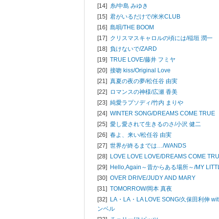
[14]
糸/
中島 みゆき
[15]
君がいるだけで/
米米CLUB
[16]
島唄/
THE BOOM
[17]
クリスマスキャロルの頃には/
稲垣 潤一
[18]
負けないで/
ZARD
[19]
TRUE LOVE/
藤井 フミヤ
[20]
接吻 kiss/
Original Love
[21]
真夏の夜の夢/
松任谷 由実
[22]
ロマンスの神様/
広瀬 香美
[23]
純愛ラプソディ/
竹内 まりや
[24]
WINTER SONG/
DREAMS COME TRUE
[25]
愛し愛されて生きるのさ/
小沢 健二
[26]
春よ、来い/
松任谷 由実
[27]
世界が終るまでは…/
WANDS
[28]
LOVE LOVE LOVE/
DREAMS COME TR
[29]
Hello,Again～昔からある場所～/
MY LIT
[30]
OVER DRIVE/
JUDY AND MARY
[31]
TOMORROW/
岡本 真夜
[32]
LA・LA・LA LOVE SONG/
久保田利伸 wi
ンベル