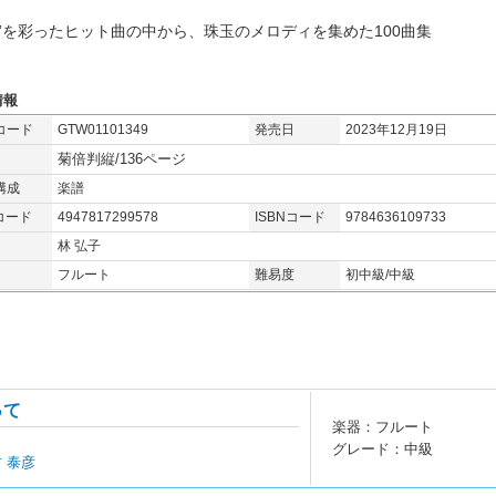
成”を彩ったヒット曲の中から、珠玉のメロディを集めた100曲集
情報
コード
GTW01101349
発売日
2023年12月19日
菊倍判縦/136ページ
構成
楽譜
コード
4947817299578
ISBNコード
9784636109733
林 弘子
フルート
難易度
初中級/中級
って
楽器：フルート
グレード：中級
村 泰彦