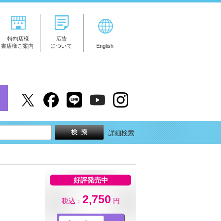
特約店様
広告
書店様ご案内
について
English
詳細検索
好評発売中
2,750
税込：
円