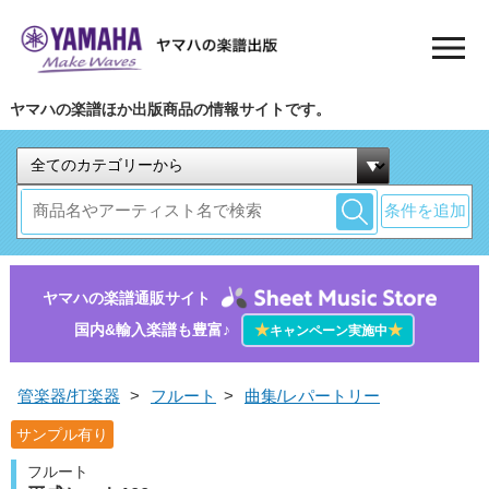
ヤマハの楽譜ほか出版商品の情報サイトです。
条件を追加
ヤマハの楽譜通販サイト
国内&輸入楽譜も豊富♪
★
★
キャンペーン実施中
管楽器/打楽器
>
フルート
>
曲集/レパートリー
サンプル有り
フルート