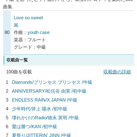
曲集
Love so sweet
嵐
80
作曲：
youth case
楽器：フルート
グレード：中級
収載曲一覧
100曲を収載
収載曲の詳細
1
Diamonds/
プリンセス プリンセス
/中級
2
ANNIVERSARY/
松任谷 由実
/初中級
3
ENDLESS RAIN/
X JAPAN
/中級
4
少年時代/
井上 陽水
/初中級
5
壊れかけのRadio/
徳永 英明
/中級
6
愛は勝つ/
KAN
/初中級
7
夏祭り/
JITTERIN' JINN
/中級