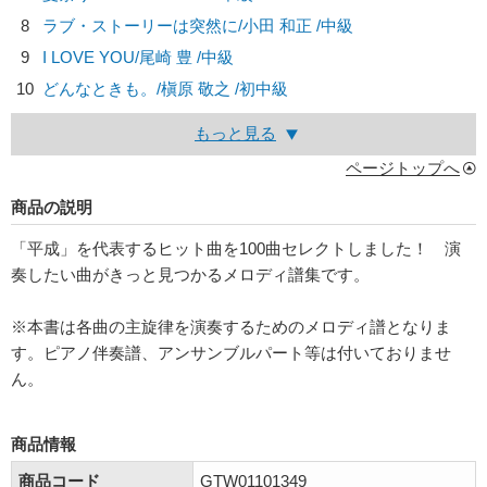
8
ラブ・ストーリーは突然に/
小田 和正
/中級
9
I LOVE YOU/
尾崎 豊
/中級
10
どんなときも。/
槇原 敬之
/初中級
もっと見る
ページトップへ
商品の説明
「平成」を代表するヒット曲を100曲セレクトしました！ 演
奏したい曲がきっと見つかるメロディ譜集です。
※本書は各曲の主旋律を演奏するためのメロディ譜となりま
す。ピアノ伴奏譜、アンサンブルパート等は付いておりませ
ん。
商品情報
商品コード
GTW01101349