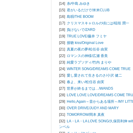
[14]
糸/
中島 みゆき
[15]
君がいるだけで/
米米CLUB
[16]
島唄/
THE BOOM
[17]
クリスマスキャロルの頃には/
稲垣 潤一
[18]
負けないで/
ZARD
[19]
TRUE LOVE/
藤井 フミヤ
[20]
接吻 kiss/
Original Love
[21]
真夏の夜の夢/
松任谷 由実
[22]
ロマンスの神様/
広瀬 香美
[23]
純愛ラプソディ/
竹内 まりや
[24]
WINTER SONG/
DREAMS COME TRUE
[25]
愛し愛されて生きるのさ/
小沢 健二
[26]
春よ、来い/
松任谷 由実
[27]
世界が終るまでは…/
WANDS
[28]
LOVE LOVE LOVE/
DREAMS COME TR
[29]
Hello,Again～昔からある場所～/
MY LIT
[30]
OVER DRIVE/
JUDY AND MARY
[31]
TOMORROW/
岡本 真夜
[32]
LA・LA・LA LOVE SONG/
久保田利伸 wi
ンベル