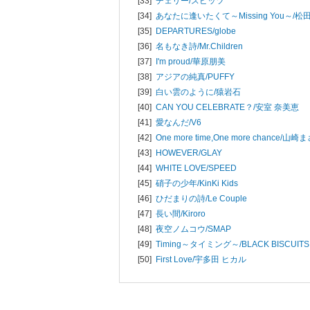
[33]
チェリー/
スピッツ
[34]
あなたに逢いたくて～Missing You～/
松
[35]
DEPARTURES/
globe
[36]
名もなき詩/
Mr.Children
[37]
I'm proud/
華原朋美
[38]
アジアの純真/
PUFFY
[39]
白い雲のように/
猿岩石
[40]
CAN YOU CELEBRATE？/
安室 奈美恵
[41]
愛なんだ/
V6
[42]
One more time,One more chance/
山崎ま
[43]
HOWEVER/
GLAY
[44]
WHITE LOVE/
SPEED
[45]
硝子の少年/
KinKi Kids
[46]
ひだまりの詩/
Le Couple
[47]
長い間/
Kiroro
[48]
夜空ノムコウ/
SMAP
[49]
Timing～タイミング～/
BLACK BISCUITS
[50]
First Love/
宇多田 ヒカル