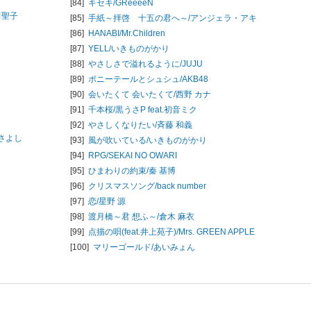
[84]
キセキ/
GReeeeN
田聖子
[85]
手紙～拝啓 十五の君へ～/
アンジェラ・アキ
[86]
HANABI/
Mr.Children
[87]
YELL/
いきものがかり
[88]
やさしさで溢れるように/
JUJU
[89]
ポニーテールとシュシュ/
AKB48
[90]
会いたくて 会いたくて/
西野 カナ
[91]
千本桜/
黒うさP feat.初音ミク
[92]
やさしくなりたい/
斉藤 和義
さよし
[93]
風が吹いている/
いきものがかり
[94]
RPG/
SEKAI NO OWARI
[95]
ひまわりの約束/
秦 基博
[96]
クリスマスソング/
back number
[97]
恋/
星野 源
[98]
渡月橋～君 想ふ～/
倉木 麻衣
[99]
点描の唄(feat.井上苑子)/
Mrs. GREEN APPLE
[100]
マリーゴールド/
あいみょん