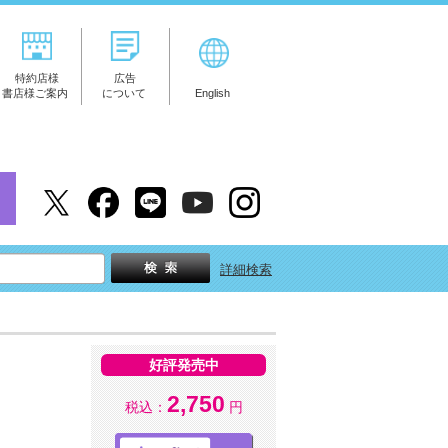
特約店様
広告
書店様ご案内
について
English
詳細検索
好評発売中
2,750
税込：
円