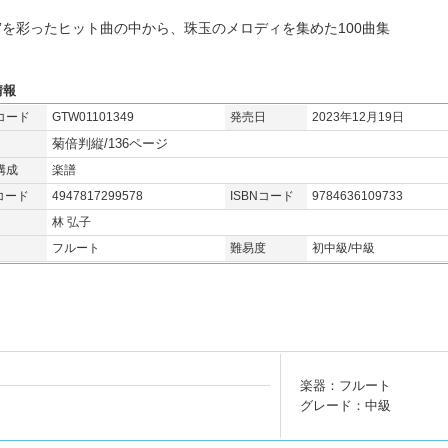
成”を彩ったヒット曲の中から、珠玉のメロディを集めた100曲集
情報
コード
GTW01101349
発売日
2023年12月19日
菊倍判縦/136ページ
構成
楽譜
コード
4947817299578
ISBNコード
9784636109733
林 弘子
フルート
難易度
初中級/中級
楽器：フルート
グレード：中級