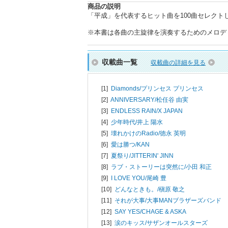
商品の説明
「平成」を代表するヒット曲を100曲セレク
※本書は各曲の主旋律を演奏するためのメロデ
収載曲一覧
収載曲の詳細を見る
[1]
Diamonds/
プリンセス プリンセス
[2]
ANNIVERSARY/
松任谷 由実
[3]
ENDLESS RAIN/
X JAPAN
[4]
少年時代/
井上 陽水
[5]
壊れかけのRadio/
徳永 英明
[6]
愛は勝つ/
KAN
[7]
夏祭り/
JITTERIN' JINN
[8]
ラブ・ストーリーは突然に/
小田 和正
[9]
I LOVE YOU/
尾崎 豊
[10]
どんなときも。/
槇原 敬之
[11]
それが大事/
大事MANブラザーズバンド
[12]
SAY YES/
CHAGE & ASKA
[13]
涙のキッス/
サザンオールスターズ