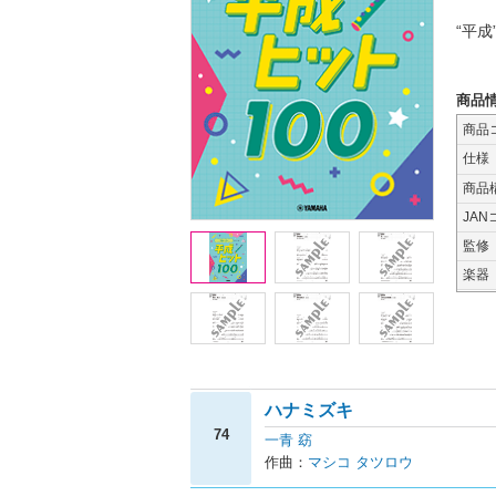
“平
商品
商品
仕様
商品
JAN
監修
楽器
ハナミズキ
74
一青 窈
作曲：
マシコ タツロウ