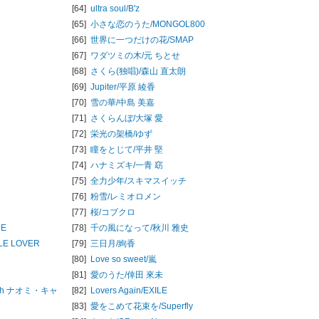
[64]
ultra soul/
B'z
[65]
小さな恋のうた/
MONGOL800
[66]
世界に一つだけの花/
SMAP
[67]
ワダツミの木/
元 ちとせ
[68]
さくら(独唱)/
森山 直太朗
[69]
Jupiter/
平原 綾香
[70]
雪の華/
中島 美嘉
[71]
さくらんぼ/
大塚 愛
[72]
栄光の架橋/
ゆず
[73]
瞳をとじて/
平井 堅
[74]
ハナミズキ/
一青 窈
[75]
全力少年/
スキマスイッチ
[76]
粉雪/
レミオロメン
[77]
桜/
コブクロ
UE
[78]
千の風になって/
秋川 雅史
TLE LOVER
[79]
三日月/
絢香
[80]
Love so sweet/
嵐
[81]
愛のうた/
倖田 來未
th ナオミ・キャ
[82]
Lovers Again/
EXILE
[83]
愛をこめて花束を/
Superfly