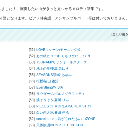
トしました！ 演奏したい曲がきっと見つかるメロディ譜集です。
ィ譜となります。ピアノ伴奏譜、アンサンブルパート等は付いておりません
[全100曲
[51]
LOVEマシーン/
モーニング娘。
[52]
あの紙ヒコーキ くもり空わって/
19
[53]
TSUNAMI/
サザンオールスターズ
[54]
地上の星/
中島 みゆき
[55]
SEASONS/
浜崎 あゆみ
[56]
桜坂/
福山 雅治
[57]
Everything/
MISIA
[58]
サウダージ/
ポルノグラフィティ
[59]
涙そうそう/
夏川 りみ
[60]
PIECES OF A DREAM/
CHEMISTRY
[61]
白い恋人達/
桑田 佳祐
[62]
secret base～君がくれたもの～/
ZONE
[63]
天体観測/
BUMP OF CHICKEN