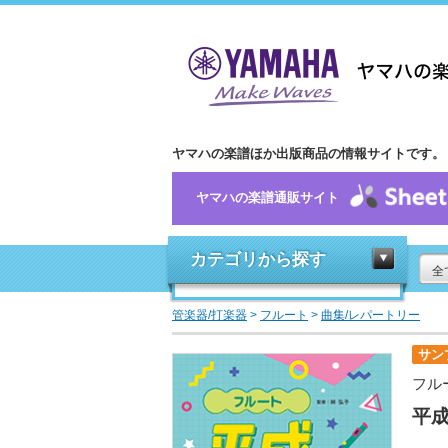
ヤマハの楽譜ほか出版商品の情報サイトです。
ヤマハの楽譜通販サイト
カテゴリから探す
全
管楽器/打楽器
>
フルート
>
曲集/レパートリー
サン
フル
平成