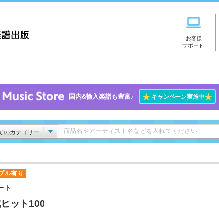
お客様
サポート
★
★
国内&輸入楽譜も豊富♪
キャンペーン実施中
てのカテゴリー
プル有り
ート
ヒット100