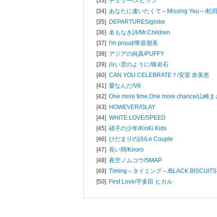
[33]
チェリー/
スピッツ
[34]
あなたに逢いたくて～Missing You～/
松
[35]
DEPARTURES/
globe
[36]
名もなき詩/
Mr.Children
[37]
I'm proud/
華原朋美
[38]
アジアの純真/
PUFFY
[39]
白い雲のように/
猿岩石
[40]
CAN YOU CELEBRATE？/
安室 奈美恵
[41]
愛なんだ/
V6
[42]
One more time,One more chance/
山崎ま
[43]
HOWEVER/
GLAY
[44]
WHITE LOVE/
SPEED
[45]
硝子の少年/
KinKi Kids
[46]
ひだまりの詩/
Le Couple
[47]
長い間/
Kiroro
[48]
夜空ノムコウ/
SMAP
[49]
Timing～タイミング～/
BLACK BISCUITS
[50]
First Love/
宇多田 ヒカル