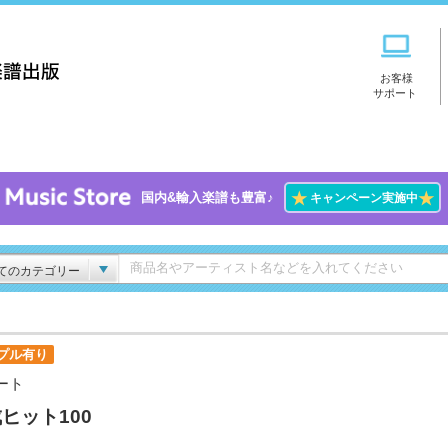
お客様
サポート
★
★
国内&輸入楽譜も豊富♪
キャンペーン実施中
てのカテゴリー
プル有り
ート
ヒット100