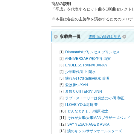
商品の説明
「平成」を代表するヒット曲を100曲セレク
※本書は各曲の主旋律を演奏するためのメロデ
収載曲一覧
収載曲の詳細を見る
[1]
Diamonds/
プリンセス プリンセス
[2]
ANNIVERSARY/
松任谷 由実
[3]
ENDLESS RAIN/
X JAPAN
[4]
少年時代/
井上 陽水
[5]
壊れかけのRadio/
徳永 英明
[6]
愛は勝つ/
KAN
[7]
夏祭り/
JITTERIN' JINN
[8]
ラブ・ストーリーは突然に/
小田 和正
[9]
I LOVE YOU/
尾崎 豊
[10]
どんなときも。/
槇原 敬之
[11]
それが大事/
大事MANブラザーズバンド
[12]
SAY YES/
CHAGE & ASKA
[13]
涙のキッス/
サザンオールスターズ