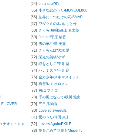
[64]
ultra soul/
B'z
[65]
小さな恋のうた/
MONGOL800
[66]
世界に一つだけの花/
SMAP
[67]
ワダツミの木/
元 ちとせ
[68]
さくら(独唱)/
森山 直太朗
[69]
Jupiter/
平原 綾香
[70]
雪の華/
中島 美嘉
[71]
さくらんぼ/
大塚 愛
[72]
栄光の架橋/
ゆず
[73]
瞳をとじて/
平井 堅
[74]
ハナミズキ/
一青 窈
[75]
全力少年/
スキマスイッチ
[76]
粉雪/
レミオロメン
[77]
桜/
コブクロ
UE
[78]
千の風になって/
秋川 雅史
TLE LOVER
[79]
三日月/
絢香
[80]
Love so sweet/
嵐
[81]
愛のうた/
倖田 來未
th ナオミ・キャ
[82]
Lovers Again/
EXILE
[83]
愛をこめて花束を/
Superfly