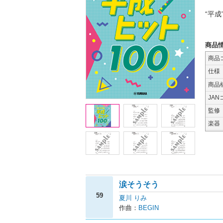
“平
商品
商品
仕様
商品
JAN
監修
楽器
涙そうそう
59
夏川 りみ
作曲：
BEGIN