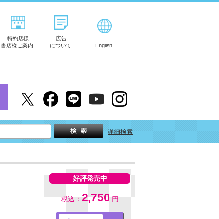
特約店様
広告
書店様ご案内
について
English
詳細検索
好評発売中
2,750
税込：
円