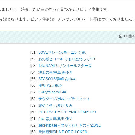
トしました！ 演奏したい曲がきっと見つかるメロディ譜集です。
ィ譜となります。ピアノ伴奏譜、アンサンブルパート等は付いておりません
[全100曲
[51]
LOVEマシーン/
モーニング娘。
[52]
あの紙ヒコーキ くもり空わって/
19
[53]
TSUNAMI/
サザンオールスターズ
[54]
地上の星/
中島 みゆき
[55]
SEASONS/
浜崎 あゆみ
[56]
桜坂/
福山 雅治
[57]
Everything/
MISIA
[58]
サウダージ/
ポルノグラフィティ
[59]
涙そうそう/
夏川 りみ
[60]
PIECES OF A DREAM/
CHEMISTRY
[61]
白い恋人達/
桑田 佳祐
[62]
secret base～君がくれたもの～/
ZONE
[63]
天体観測/
BUMP OF CHICKEN