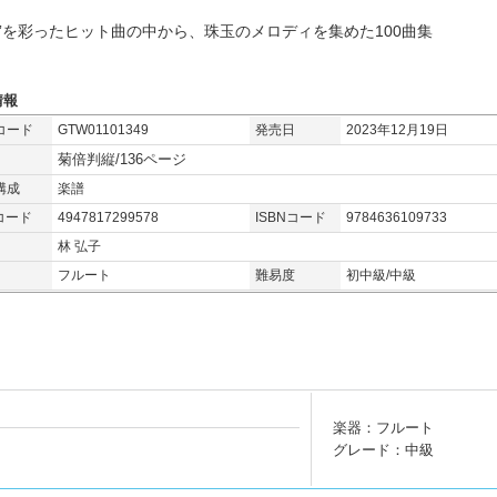
成”を彩ったヒット曲の中から、珠玉のメロディを集めた100曲集
情報
コード
GTW01101349
発売日
2023年12月19日
菊倍判縦/136ページ
構成
楽譜
コード
4947817299578
ISBNコード
9784636109733
林 弘子
フルート
難易度
初中級/中級
楽器：フルート
グレード：中級