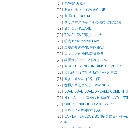
[14]
糸/
中島 みゆき
[15]
君がいるだけで/
米米CLUB
[16]
島唄/
THE BOOM
[17]
クリスマスキャロルの頃には/
稲垣 潤一
[18]
負けないで/
ZARD
[19]
TRUE LOVE/
藤井 フミヤ
[20]
接吻 kiss/
Original Love
[21]
真夏の夜の夢/
松任谷 由実
[22]
ロマンスの神様/
広瀬 香美
[23]
純愛ラプソディ/
竹内 まりや
[24]
WINTER SONG/
DREAMS COME TRUE
[25]
愛し愛されて生きるのさ/
小沢 健二
[26]
春よ、来い/
松任谷 由実
[27]
世界が終るまでは…/
WANDS
[28]
LOVE LOVE LOVE/
DREAMS COME TR
[29]
Hello,Again～昔からある場所～/
MY LIT
[30]
OVER DRIVE/
JUDY AND MARY
[31]
TOMORROW/
岡本 真夜
[32]
LA・LA・LA LOVE SONG/
久保田利伸 wi
ンベル