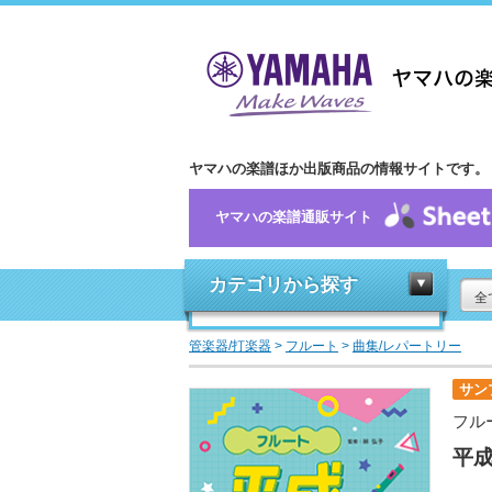
ヤマハの楽譜ほか出版商品の情報サイトです。
ヤマハの楽譜通販サイト
カテゴリから探す
全
管楽器/打楽器
>
フルート
>
曲集/レパートリー
サン
フル
平成