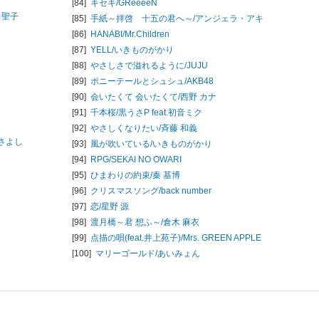
[84]
キセキ/
GReeeeN
田聖子
[85]
手紙～拝啓 十五の君へ～/
アンジェラ・アキ
[86]
HANABI/
Mr.Children
[87]
YELL/
いきものがかり
[88]
やさしさで溢れるように/
JUJU
[89]
ポニーテールとシュシュ/
AKB48
[90]
会いたくて 会いたくて/
西野 カナ
[91]
千本桜/
黒うさP feat.初音ミク
[92]
やさしくなりたい/
斉藤 和義
さよし
[93]
風が吹いている/
いきものがかり
[94]
RPG/
SEKAI NO OWARI
[95]
ひまわりの約束/
秦 基博
[96]
クリスマスソング/
back number
[97]
恋/
星野 源
[98]
渡月橋～君 想ふ～/
倉木 麻衣
[99]
点描の唄(feat.井上苑子)/
Mrs. GREEN APPLE
[100]
マリーゴールド/
あいみょん