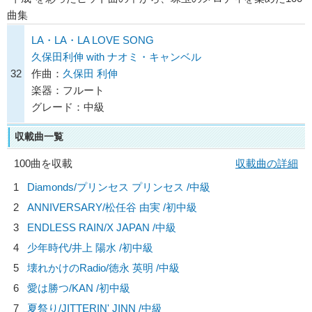
曲集
LA・LA・LA LOVE SONG
久保田利伸 with ナオミ・キャンベル
32
作曲：
久保田 利伸
楽器：フルート
グレード：中級
収載曲一覧
100曲を収載
収載曲の詳細
1
Diamonds/
プリンセス プリンセス
/中級
2
ANNIVERSARY/
松任谷 由実
/初中級
3
ENDLESS RAIN/
X JAPAN
/中級
4
少年時代/
井上 陽水
/初中級
5
壊れかけのRadio/
徳永 英明
/中級
6
愛は勝つ/
KAN
/初中級
7
夏祭り/
JITTERIN' JINN
/中級