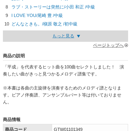
8
ラブ・ストーリーは突然に/
小田 和正
/中級
9
I LOVE YOU/
尾崎 豊
/中級
10
どんなときも。/
槇原 敬之
/初中級
もっと見る
ページトップへ
商品の説明
「平成」を代表するヒット曲を100曲セレクトしました！ 演
奏したい曲がきっと見つかるメロディ譜集です。
※本書は各曲の主旋律を演奏するためのメロディ譜となりま
す。ピアノ伴奏譜、アンサンブルパート等は付いておりませ
ん。
商品情報
商品コード
GTW01101349