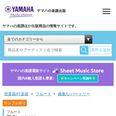
ヤマハの楽譜ほか出版商品の情報サイトです。
条件を追加
ヤマハの楽譜通販サイト
国内&輸入楽譜も豊富♪
★
★
キャンペーン実施中
管楽器/打楽器
>
フルート
>
曲集/レパートリー
サンプル有り
フルート