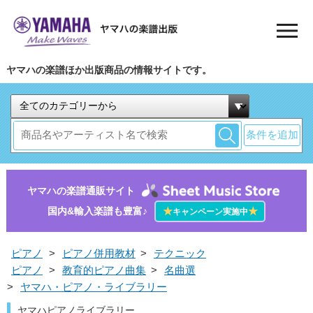
ヤマハの楽譜ほか出版商品の情報サイトです。
条件を追加
ヤマハの楽譜通販サイト
国内&輸入楽譜も豊富♪
★
★
キャンペーン実施中
ピアノ
>
ピアノ併用教材
>
テクニック
ピアノ
>
教育的ピアノ曲集
>
名曲選
>
ヤマハ・ピアノ・ライブラリー
ヤマハピアノライブラリー