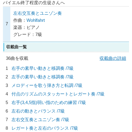
バイエル終了程度の生徒さんへ
左右交互奏とユニゾン奏
作曲：
Wohlfahrt
7
楽器：ピアノ
グレード：7級
収載曲一覧
36曲を収載
収載曲の詳細
1
右手の素早い動きと移調奏 /7級
2
左手の素早い動きと移調奏 /7級
3
メロディーを歌う弾き方と転調 /7級
4
付点のリズムのスタッカートとレガート奏 /7級
5
右手(3,4,5指)弱い指のための練習 /7級
6
左右の動きとバランス /7級
7
左右交互奏とユニゾン奏 /7級
8
レガート奏と左右のバランス /7級