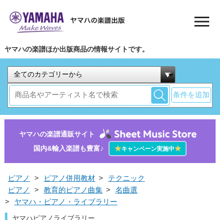
ヤマハの楽譜ほか出版商品の情報サイトです。
条件を追加
ヤマハの楽譜通販サイト
国内&輸入楽譜も豊富♪
★
★
キャンペーン実施中
ピアノ
>
ピアノ併用教材
>
テクニック
ピアノ
>
教育的ピアノ曲集
>
名曲選
>
ヤマハ・ピアノ・ライブラリー
ヤマハピアノライブラリー